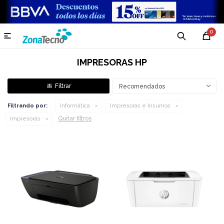
0

IMPRESORAS HP
Recomendados
Filtrando por:
Informática
Impresoras e Insumos
Quitar filtros
Impresoras