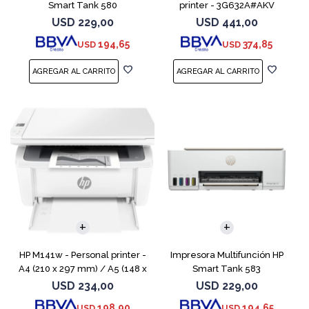
Smart Tank 580
printer - 3G632A#AKV
USD
229,00
USD
441,00
194,65
374,85
USD
USD
HP M141w - Personal printer -
Impresora Multifunción HP
A4 (210 x 297 mm) / A5 (148 x
Smart Tank 583
210 mm) / A6 (105 x 148 mm)
USD
234,00
USD
229,00
- hasta 20 ppm (mono) -
198,90
194,65
USD
USD