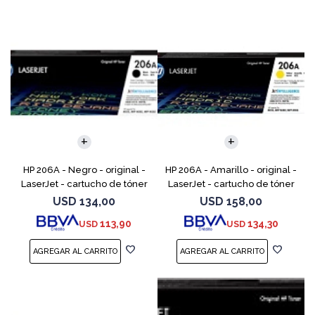
HP 206A - Negro - original -
HP 206A - Amarillo - original -
LaserJet - cartucho de tóner
LaserJet - cartucho de tóner
(W2110A) - para Color
(W2112A) - para Color
USD
134,00
USD
158,00
LaserJet Pro M255, M283, MFP
LaserJet Pro M255, M283, MFP
113,90
134,30
USD
USD
M282, MFP M283
M282, MFP M283