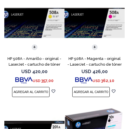
HP 508A - Amarillo - original -
HP 508A - Magenta - original
LaserJet - cartucho de tóner
- LaserJet - cartucho de tóner
(CF362A) - para Color
(CF363A) - para Color
USD
420,00
USD
426,00
LaserJet Enterprise MFP M577;
LaserJet Enterprise MFP M577;
357,00
362,10
USD
USD
LaserJet Enterp
LaserJet Enterpr