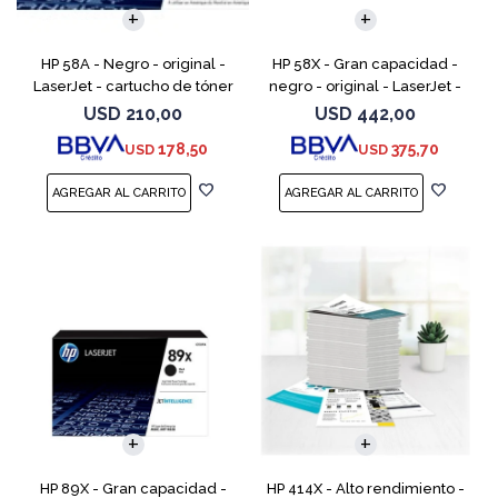
HP 58A - Negro - original -
HP 58X - Gran capacidad -
LaserJet - cartucho de tóner
negro - original - LaserJet -
(CF258A) - para LaserJet Pro
cartucho de tóner (CF258X) -
USD
210,00
USD
442,00
M404dn, M404dw, M404n,
para LaserJet Pro M404dn,
178,50
375,70
USD
USD
M428fdw, MFP M428dw
M404dw, M404n, M4
HP 89X - Gran capacidad -
HP 414X - Alto rendimiento -