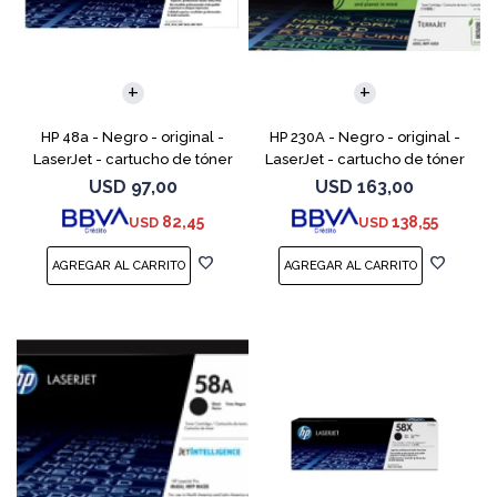
HP 48a - Negro - original -
HP 230A - Negro - original -
LaserJet - cartucho de tóner
LaserJet - cartucho de tóner
(CF248A) - para LaserJet Pro
(W2300A) - para Color
USD
97,00
USD
163,00
M15a, MFP M28a, MFP M28w,
LaserJet Pro 4201, 4203, MFP
82,45
138,55
USD
USD
MFP M31w
4301, MFP 4303