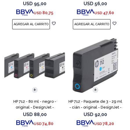
cartucho de tinta - para
USD
95,00
USD
56,00
DesignJet Studio, T210, T230,
80,75
47,60
USD
USD
T250, T630, T650
HP 712 - 80 ml - negro -
HP 712 - Paquete de 3 - 29 ml
original - DesignJet -
- cián - original - DesignJet -
cartucho de tinta - para
cartucho de tinta - para
USD
88,00
USD
92,00
DesignJet Studio, T210, T230,
DesignJet Studio, T210, T230,
74,80
78,20
USD
USD
T250, T630, T650
T250, T630,