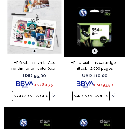
HP 62XL - 11.5 ml - Alto
HP - 954xl - Ink cartridge -
rendimiento - color (cian,
Black - 2,000 pages
magenta, amarillo) - original
USD
95,00
USD
110,00
- cartucho de tinta - para
80,75
93,50
USD
USD
ENVY 55XX, 56XX, 76