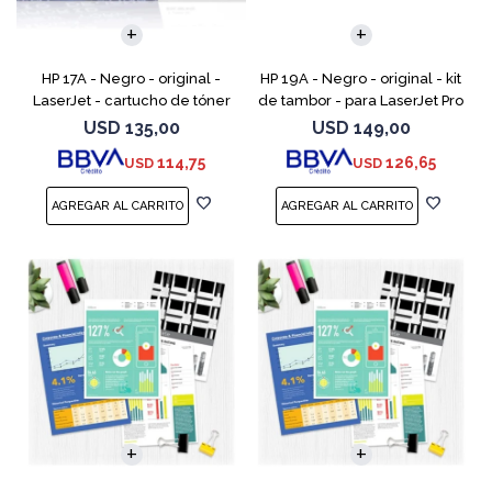
HP 17A - Negro - original -
HP 19A - Negro - original - kit
LaserJet - cartucho de tóner
de tambor - para LaserJet Pro
(CF217A) - para LaserJet Pro
M102, M104, MFP M130, MFP
USD
135,00
USD
149,00
M102a, M102w, MFP M130a,
M132
114,75
126,65
USD
USD
MFP M130fn, MFP M