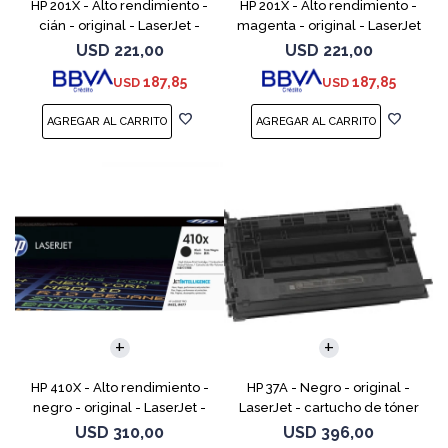
HP 201X - Alto rendimiento -
HP 201X - Alto rendimiento -
cián - original - LaserJet -
magenta - original - LaserJet
cartucho de tóner (CF401X) -
- cartucho de tóner (CF403X)
USD
221,00
USD
221,00
para Color LaserJet Pro
- para Color LaserJet Pro
187,85
187,85
USD
USD
M252dn, M252dw, M
M252dn, M252dw
HP 410X - Alto rendimiento -
HP 37A - Negro - original -
negro - original - LaserJet -
LaserJet - cartucho de tóner
cartucho de tóner (CF410X) -
(CF237A) - para LaserJet
USD
310,00
USD
396,00
para Color LaserJet Pro M452,
Managed MFP E62555;