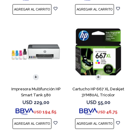
Impresora Multifunción HP
Cartucho HP 667 XL Deskjet
Smart Tank 580
3YM80AL Tricolor
USD
229,00
USD
55,00
194,65
46,75
USD
USD