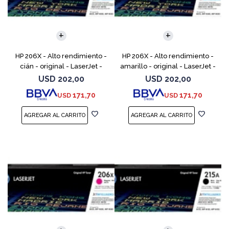
HP 206X - Alto rendimiento -
HP 206X - Alto rendimiento -
cián - original - LaserJet -
amarillo - original - LaserJet -
cartucho de tóner (W2111X) -
cartucho de tóner (W2112X) -
USD
202,00
USD
202,00
para Color LaserJet Pro M255,
para Color LaserJet Pro M255,
171,70
171,70
USD
USD
M283, MFP M
M283, M