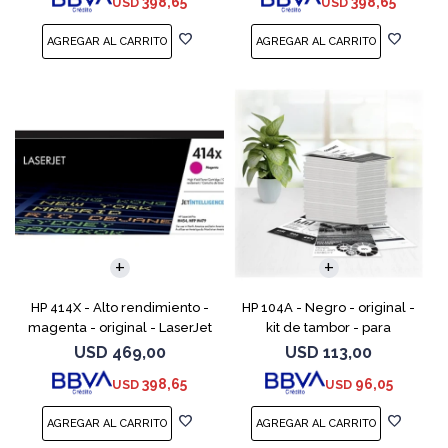
398,65
398,65
USD
USD
Enterprise M455, MFP
Enterprise M455,
HP 414X - Alto rendimiento -
HP 104A - Negro - original -
magenta - original - LaserJet
kit de tambor - para
- cartucho de tóner (W2023X)
Neverstop Laser 1000a,
USD
469,00
USD
113,00
- para Color LaserJet
1000n, 1000w, MFP 1200a, MFP
398,65
96,05
USD
USD
Enterprise M455, M
1200n, MFP 1200nw, MFP 120