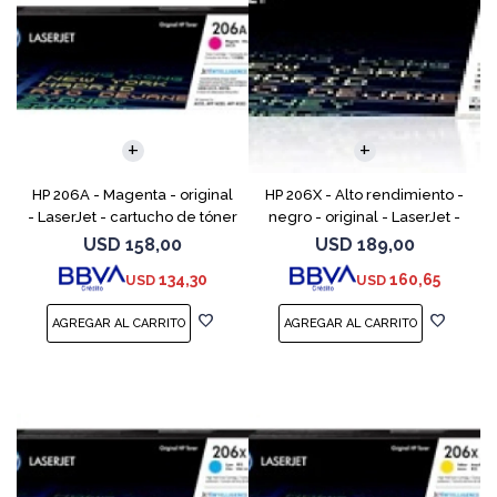
HP 206A - Magenta - original
HP 206X - Alto rendimiento -
- LaserJet - cartucho de tóner
negro - original - LaserJet -
(W2113A) - para Color
cartucho de tóner (W2110X) -
USD
158,00
USD
189,00
LaserJet Pro M255, M283, MFP
para Color LaserJet Pro M255,
134,30
160,65
USD
USD
M282, MFP M283
M283, MFP