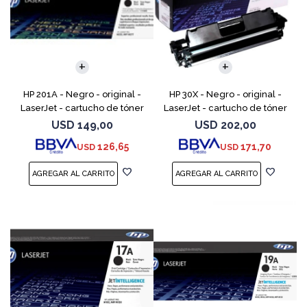
HP 201A - Negro - original -
HP 30X - Negro - original -
LaserJet - cartucho de tóner
LaserJet - cartucho de tóner
(CF400A) - para Color
(CF230X) - para LaserJet Pro
USD
149,00
USD
202,00
LaserJet Pro M252dn,
M203d, M203dn, M203dw, MFP
126,65
171,70
USD
USD
M252dw, M252n, MFP M277c6,
M227fdn, MFP M2