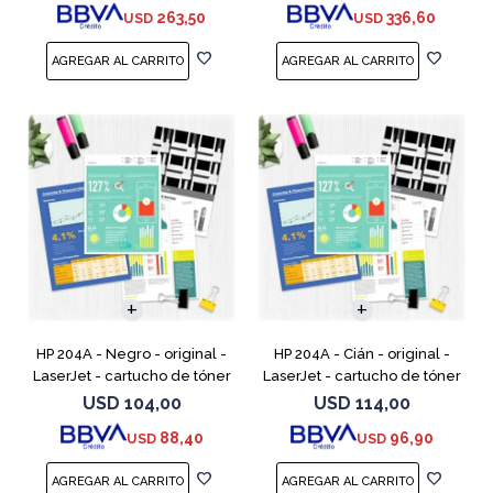
263,50
336,60
USD
USD
MFP M377,
LaserJet Managed Flow MFP
HP 204A - Negro - original -
HP 204A - Cián - original -
LaserJet - cartucho de tóner
LaserJet - cartucho de tóner
(CF510A) - para Color
(CF511A) - para Color LaserJet
USD
104,00
USD
114,00
LaserJet Pro M154a, M154nw,
Pro M154a, M154nw, MFP
88,40
96,90
USD
USD
MFP M180n, MFP M180n
M180n, MFP M180nw