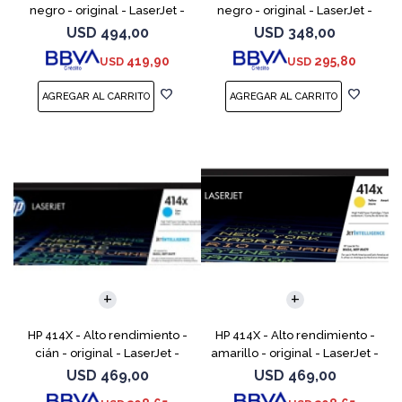
negro - original - LaserJet -
negro - original - LaserJet -
cartucho de tóner (CF289X)
cartucho de tóner (W2020X) -
USD
494,00
USD
348,00
para Color LaserJet
419,90
295,80
USD
USD
Enterprise M455, MFP
HP 414X - Alto rendimiento -
HP 414X - Alto rendimiento -
cián - original - LaserJet -
amarillo - original - LaserJet -
cartucho de tóner (W2021X) -
cartucho de tóner (W2022X) -
USD
469,00
USD
469,00
para Color LaserJet
para Color LaserJet