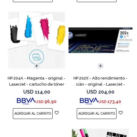
HP 204A - Magenta - original -
HP 202X - Alto rendimiento -
LaserJet - cartucho de tóner
cián - original - LaserJet -
(CF513A) - para Color LaserJet
cartucho de tóner (CF501X) -
USD
114,00
USD
204,00
Pro M154a, M154nw, MFP
para Color LaserJet Pro
96,90
173,40
USD
USD
M180n, MFP M18
M254dw, M254nw, M