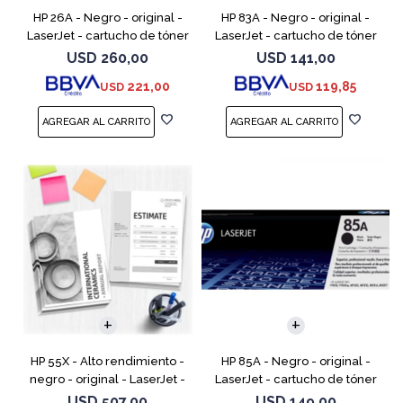
HP 26A - Negro - original -
HP 83A - Negro - original -
LaserJet - cartucho de tóner
LaserJet - cartucho de tóner
(CF226A) - para LaserJet Pro
(CF283A) - para LaserJet Pro
USD
260,00
USD
141,00
M402, MFP M426
M201, M202, MFP M125, MFP
221,00
119,85
USD
USD
M127, MFP M225
HP 55X - Alto rendimiento -
HP 85A - Negro - original -
negro - original - LaserJet -
LaserJet - cartucho de tóner
cartucho de tóner (CE255X) -
(CE285A) - para LaserJet Pro
USD
507,00
USD
149,00