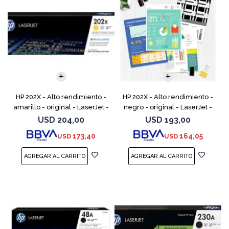
HP 202X - Alto rendimiento -
HP 202X - Alto rendimiento -
amarillo - original - LaserJet -
negro - original - LaserJet -
cartucho de tóner (CF502X) -
cartucho de tóner (CF500X) -
USD
204,00
USD
193,00
para Color LaserJet Pro
para Color LaserJet Pro
173,40
164,05
USD
USD
M254dw, M254n
M254dw, M254nw,