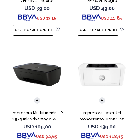
7FP38VL Tricolor
7FP39VL Negro
USD
39,00
USD
49,00
33,15
41,65
USD
USD
Impresora Multifunción HP
Impresora Láser Jet
2975 Ink Advantage Wi Fi
Monocromo HP M111W
USD
109,00
USD
139,00
92,65
118,15
USD
USD