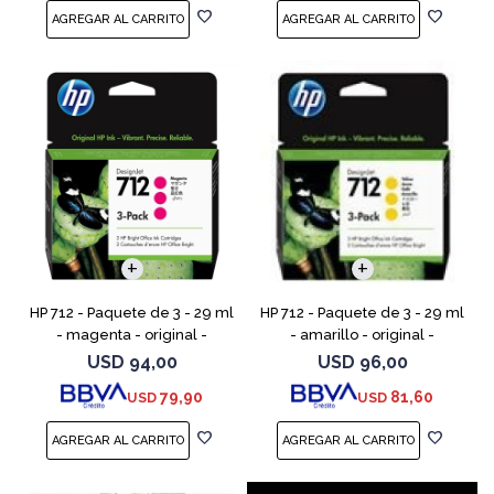
HP 712 - Paquete de 3 - 29 ml
HP 712 - Paquete de 3 - 29 ml
- magenta - original -
- amarillo - original -
DesignJet - cartucho de tinta
DesignJet - cartucho de tinta
USD
94,00
USD
96,00
- para DesignJet Studio, T210,
- para DesignJet Studio, T210,
79,90
81,60
USD
USD
T230, T250, T6
T230, T250, T