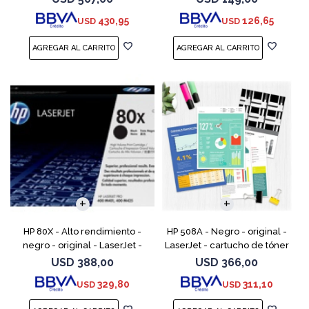
para LaserJet Enterprise MFP
M1132 MFP, M1212nf MFP,
430,95
126,65
USD
USD
M525; LaserJ
M1217nfw MFP, P110
HP 80X - Alto rendimiento -
HP 508A - Negro - original -
negro - original - LaserJet -
LaserJet - cartucho de tóner
cartucho de tóner (CF280X) -
(CF360A) - para Color
USD
388,00
USD
366,00
para LaserJet Pro 400 M401,
LaserJet Enterprise MFP M577;
329,80
311,10
USD
USD
MFP M425
LaserJet Enterpris