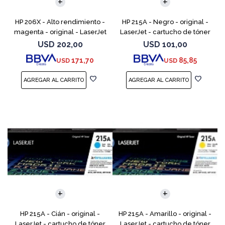
HP 206X - Alto rendimiento -
HP 215A - Negro - original -
magenta - original - LaserJet
LaserJet - cartucho de tóner
- cartucho de tóner (W2113X)
(W2310A) - para Color
USD
202,00
USD
101,00
- para Color LaserJet Pro
LaserJet Pro M155a, M155nw,
171,70
85,85
USD
USD
M255, M283, MF
MFP M182n, MFP M182n
HP 215A - Cián - original -
HP 215A - Amarillo - original -
LaserJet - cartucho de tóner
LaserJet - cartucho de tóner