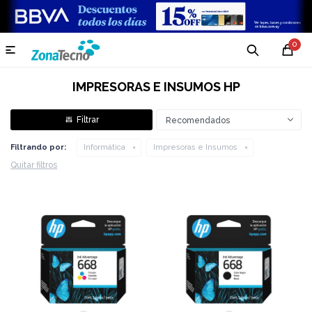
0

IMPRESORAS E INSUMOS HP
Recomendados
Filtrando por:
Informática
Impresoras e Insumos
Quitar filtros