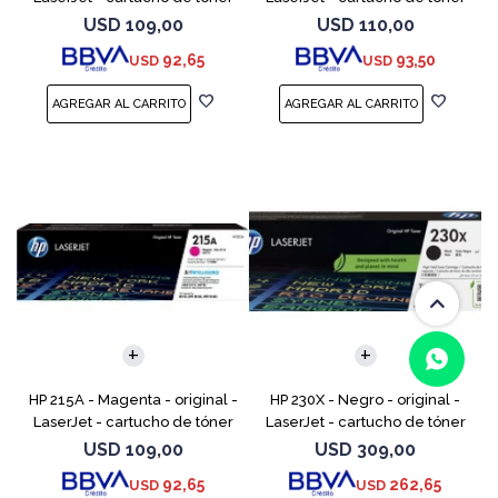
(W2311A) - para Color
(W2312A) - para Color
USD
109,00
USD
110,00
LaserJet Pro M155a, M155nw,
LaserJet Pro M155a, M155nw,
92,65
93,50
USD
USD
MFP M182n, MFP M182nw
MFP M182n, MFP M1
HP 215A - Magenta - original -
HP 230X - Negro - original -
LaserJet - cartucho de tóner
LaserJet - cartucho de tóner
(W2313A) - para Color
(W2300X) - para Color
USD
109,00
USD
309,00
(0/4)
LaserJet Pro M155a, M155nw,
LaserJet Pro 4201, 4203, MFP
92,65
262,65
USD
USD
MFP M182n, MFP M18
4301, MFP 4303