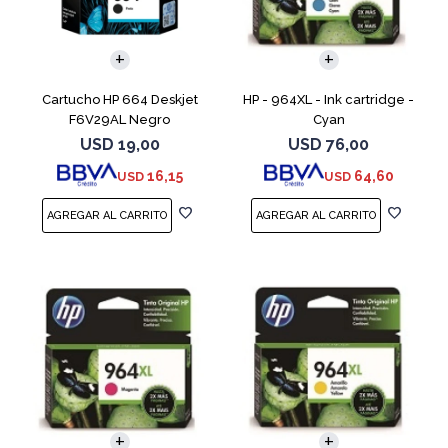
Cartucho HP 664 Deskjet
HP - 964XL - Ink cartridge -
F6V29AL Negro
Cyan
USD
19,00
USD
76,00
16,15
64,60
USD
USD