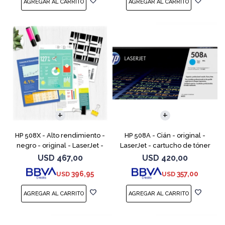
HP 508X - Alto rendimiento -
HP 508A - Cián - original -
negro - original - LaserJet -
LaserJet - cartucho de tóner
cartucho de tóner (CF360X) -
(CF361A) - para Color
USD
467,00
USD
420,00
para Color LaserJet
LaserJet Enterprise MFP M577;
396,95
357,00
USD
USD
Enterprise MFP M577;
LaserJet Enterprise