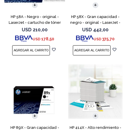
HP 58A - Negro - original -
HP 58X - Gran capacidad -
LaserJet - cartucho de tóner
negro - original - LaserJet -
(CF258A) - para LaserJet Pro
cartucho de tóner (CF258X) -
USD
210,00
USD
442,00
M404dn, M404dw, M404n,
para LaserJet Pro M404dn,
178,50
375,70
USD
USD
M428fdw, MFP M428dw
M404dw, M404n, M4
HP 89X - Gran capacidad -
HP 414X - Alto rendimiento -