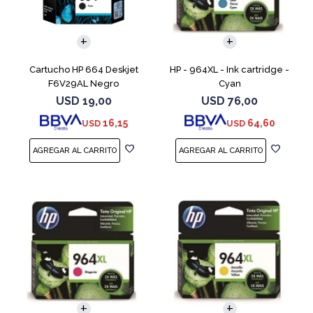
Cartucho HP 664 Deskjet
HP - 964XL - Ink cartridge -
F6V29AL Negro
Cyan
USD
19,00
USD
76,00
16,15
64,60
USD
USD