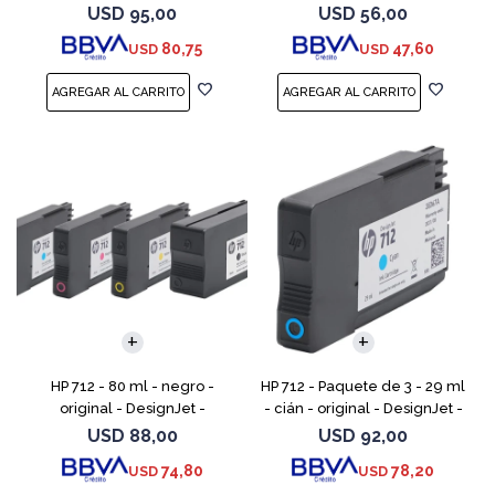
cartucho de tinta - para
USD
95,00
USD
56,00
DesignJet Studio, T210, T230,
80,75
47,60
USD
USD
T250, T630, T650
HP 712 - 80 ml - negro -
HP 712 - Paquete de 3 - 29 ml
original - DesignJet -
- cián - original - DesignJet -
cartucho de tinta - para
cartucho de tinta - para
USD
88,00
USD
92,00
DesignJet Studio, T210, T230,
DesignJet Studio, T210, T230,
74,80
78,20
USD
USD
T250, T630, T650
T250, T630,