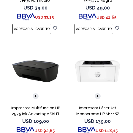
7FP38VL Tricolor
7FP39VL Negro
USD
39,00
USD
49,00
33,15
41,65
USD
USD
Impresora Multifunción HP
Impresora Láser Jet
2975 Ink Advantage Wi Fi
Monocromo HP M111W
USD
109,00
USD
139,00
92,65
118,15
USD
USD