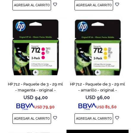
HP 712 - Paquete de 3 - 29 ml
HP 712 - Paquete de 3 - 29 ml
- magenta - original -
- amarillo - original -
DesignJet - cartucho de tinta
DesignJet - cartucho de tinta
USD
94,00
USD
96,00
- para DesignJet Studio, T210,
- para DesignJet Studio, T210,
79,90
81,60
USD
USD
T230, T250, T6
T230, T250, T