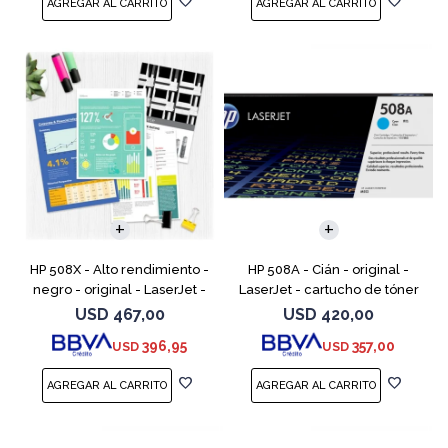
HP 508X - Alto rendimiento -
HP 508A - Cián - original -
negro - original - LaserJet -
LaserJet - cartucho de tóner
cartucho de tóner (CF360X) -
(CF361A) - para Color
USD
467,00
USD
420,00
para Color LaserJet
LaserJet Enterprise MFP M577;
396,95
357,00
USD
USD
Enterprise MFP M577;
LaserJet Enterprise