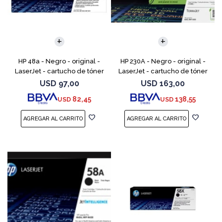
HP 48a - Negro - original -
HP 230A - Negro - original -
LaserJet - cartucho de tóner
LaserJet - cartucho de tóner
(CF248A) - para LaserJet Pro
(W2300A) - para Color
USD
97,00
USD
163,00
M15a, MFP M28a, MFP M28w,
LaserJet Pro 4201, 4203, MFP
82,45
138,55
USD
USD
MFP M31w
4301, MFP 4303