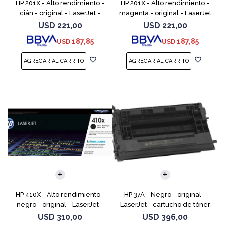
HP 201X - Alto rendimiento -
HP 201X - Alto rendimiento -
cián - original - LaserJet -
magenta - original - LaserJet
cartucho de tóner (CF401X) -
- cartucho de tóner (CF403X)
USD
221,00
USD
221,00
para Color LaserJet Pro
- para Color LaserJet Pro
187,85
187,85
USD
USD
M252dn, M252dw, M
M252dn, M252dw
HP 410X - Alto rendimiento -
HP 37A - Negro - original -
negro - original - LaserJet -
LaserJet - cartucho de tóner
cartucho de tóner (CF410X) -
(CF237A) - para LaserJet
USD
310,00
USD
396,00
para Color LaserJet Pro M452,
Managed MFP E62555;