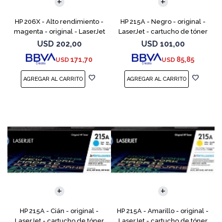
HP 206X - Alto rendimiento -
HP 215A - Negro - original -
magenta - original - LaserJet
LaserJet - cartucho de tóner
- cartucho de tóner (W2113X)
(W2310A) - para Color
USD
202,00
USD
101,00
- para Color LaserJet Pro
LaserJet Pro M155a, M155nw,
171,70
85,85
USD
USD
M255, M283, MF
MFP M182n, MFP M182n
HP 215A - Cián - original -
HP 215A - Amarillo - original -
LaserJet - cartucho de tóner
LaserJet - cartucho de tóner