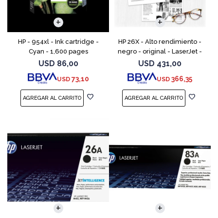
HP - 954xl - Ink cartridge -
HP 26X - Alto rendimiento -
Cyan - 1,600 pages
negro - original - LaserJet -
cartucho de tóner (CF226X) -
USD
86,00
USD
431,00
para LaserJet Pro M402, MFP
73,10
366,35
USD
USD
M426