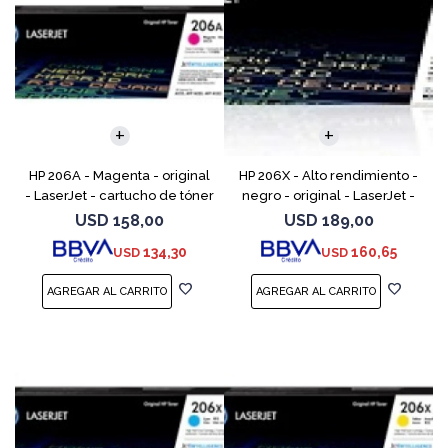
HP 206A - Magenta - original
HP 206X - Alto rendimiento -
- LaserJet - cartucho de tóner
negro - original - LaserJet -
(W2113A) - para Color
cartucho de tóner (W2110X) -
USD
158,00
USD
189,00
LaserJet Pro M255, M283, MFP
para Color LaserJet Pro M255,
134,30
160,65
USD
USD
M282, MFP M283
M283, MFP