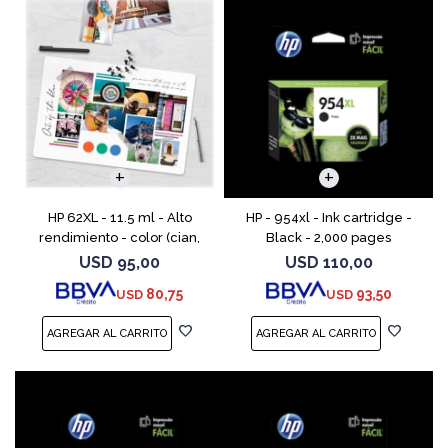
HP 62XL - 11.5 ml - Alto
HP - 954xl - Ink cartridge -
rendimiento - color (cian,
Black - 2,000 pages
magenta, amarillo) - original
USD
95,00
USD
110,00
- cartucho de tinta - para
80,75
93,50
USD
USD
ENVY 55XX, 56XX, 76