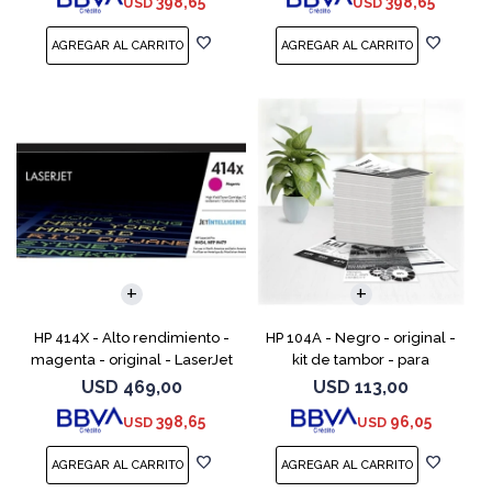
398,65
398,65
USD
USD
Enterprise M455, MFP
Enterprise M455,
HP 414X - Alto rendimiento -
HP 104A - Negro - original -
magenta - original - LaserJet
kit de tambor - para
- cartucho de tóner (W2023X)
Neverstop Laser 1000a,
USD
469,00
USD
113,00
- para Color LaserJet
1000n, 1000w, MFP 1200a, MFP
398,65
96,05
USD
USD
Enterprise M455, M
1200n, MFP 1200nw, MFP 120