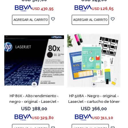
para LaserJet Enterprise MFP
M1132 MFP, M1212nf MFP,
430,95
126,65
USD
USD
M525; LaserJ
M1217nfw MFP, P110
HP 80X - Alto rendimiento -
HP 508A - Negro - original -
negro - original - LaserJet -
LaserJet - cartucho de tóner
cartucho de tóner (CF280X) -
(CF360A) - para Color
USD
388,00
USD
366,00
para LaserJet Pro 400 M401,
LaserJet Enterprise MFP M577;
329,80
311,10
USD
USD
MFP M425
LaserJet Enterpris