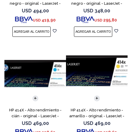
negro - original - LaserJet -
negro - original - LaserJet -
cartucho de tóner (CF289X)
cartucho de tóner (W2020X) -
USD
494,00
USD
348,00
para Color LaserJet
419,90
295,80
USD
USD
Enterprise M455, MFP
HP 414X - Alto rendimiento -
HP 414X - Alto rendimiento -
cián - original - LaserJet -
amarillo - original - LaserJet -
cartucho de tóner (W2021X) -
cartucho de tóner (W2022X) -
USD
469,00
USD
469,00
para Color LaserJet
para Color LaserJet