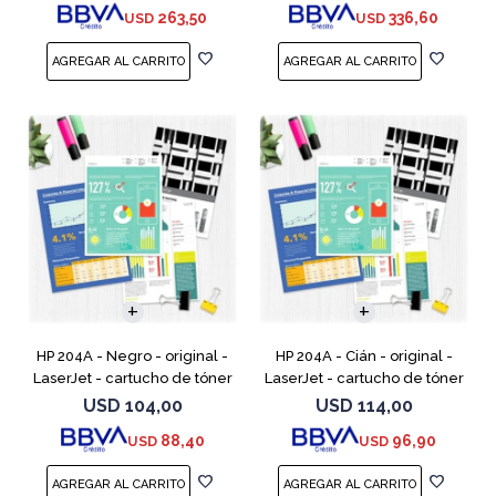
263,50
336,60
USD
USD
MFP M377,
LaserJet Managed Flow MFP
HP 204A - Negro - original -
HP 204A - Cián - original -
LaserJet - cartucho de tóner
LaserJet - cartucho de tóner
(CF510A) - para Color
(CF511A) - para Color LaserJet
USD
104,00
USD
114,00
LaserJet Pro M154a, M154nw,
Pro M154a, M154nw, MFP
88,40
96,90
USD
USD
MFP M180n, MFP M180n
M180n, MFP M180nw