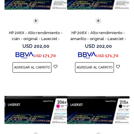
HP 206X - Alto rendimiento -
HP 206X - Alto rendimiento -
cián - original - LaserJet -
amarillo - original - LaserJet -
cartucho de tóner (W2111X) -
cartucho de tóner (W2112X) -
USD
202,00
USD
202,00
para Color LaserJet Pro M255,
para Color LaserJet Pro M255,
171,70
171,70
USD
USD
M283, MFP M
M283, M