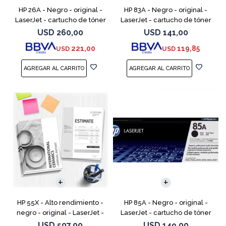
HP 26A - Negro - original -
HP 83A - Negro - original -
LaserJet - cartucho de tóner
LaserJet - cartucho de tóner
(CF226A) - para LaserJet Pro
(CF283A) - para LaserJet Pro
USD
260,00
USD
141,00
M402, MFP M426
M201, M202, MFP M125, MFP
221,00
119,85
USD
USD
M127, MFP M225
HP 55X - Alto rendimiento -
HP 85A - Negro - original -
negro - original - LaserJet -
LaserJet - cartucho de tóner
cartucho de tóner (CE255X) -
(CE285A) - para LaserJet Pro
USD
507,00
USD
149,00