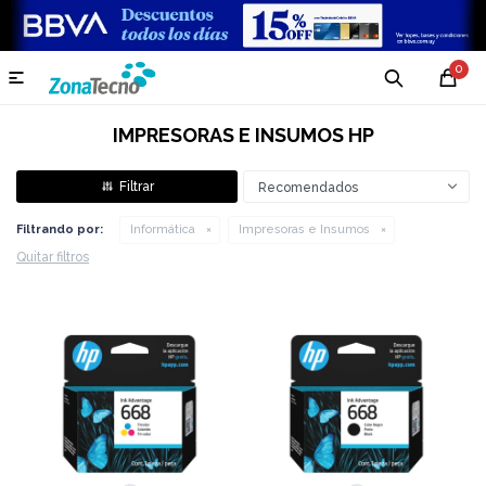
0

IMPRESORAS E INSUMOS HP
Recomendados
Filtrando por:
Informática
Impresoras e Insumos
Quitar filtros