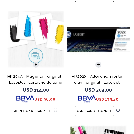
HP 204A - Magenta - original -
HP 202X - Alto rendimiento -
LaserJet - cartucho de tóner
cián - original - LaserJet -
(CF513A) - para Color LaserJet
cartucho de tóner (CF501X) -
USD
114,00
USD
204,00
Pro M154a, M154nw, MFP
para Color LaserJet Pro
96,90
173,40
USD
USD
M180n, MFP M18
M254dw, M254nw, M