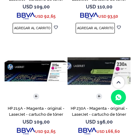
(W2311A) - para Color
(W2312A) - para Color
USD
109,00
USD
110,00
LaserJet Pro M155a, M155nw,
LaserJet Pro M155a, M155nw,
92,65
93,50
USD
USD
MFP M182n, MFP M182nw
MFP M182n, MFP M1
HP 215A - Magenta - original -
HP 230A - Magenta - original -
LaserJet - cartucho de tóner
LaserJet - cartucho de tóner
(W2313A) - para Color
(W2303A) - para Color
USD
109,00
USD
196,00
(0/4)
LaserJet Pro M155a, M155nw,
LaserJet Pro MFP 4301, MFP
92,65
166,60
USD
USD
MFP M182n, MFP M18
4303