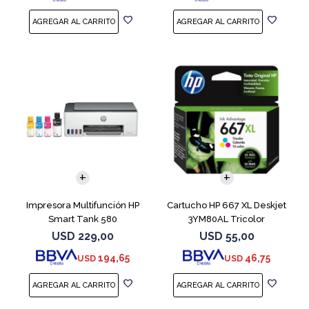
Impresora Multifunción HP
Cartucho HP 667 XL Deskjet
Smart Tank 580
3YM80AL Tricolor
USD
229,00
USD
55,00
194,65
46,75
USD
USD