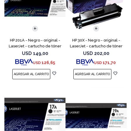
HP 201A - Negro - original -
HP 30X - Negro - original -
LaserJet - cartucho de tóner
LaserJet - cartucho de tóner
(CF400A) - para Color
(CF230X) - para LaserJet Pro
USD
149,00
USD
202,00
LaserJet Pro M252dn,
M203d, M203dn, M203dw, MFP
126,65
171,70
USD
USD
M252dw, M252n, MFP M277c6,
M227fdn, MFP M2