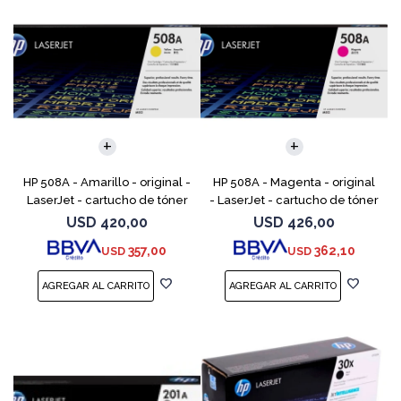
HP 508A - Amarillo - original -
HP 508A - Magenta - original
LaserJet - cartucho de tóner
- LaserJet - cartucho de tóner
(CF362A) - para Color
(CF363A) - para Color
USD
420,00
USD
426,00
LaserJet Enterprise MFP M577;
LaserJet Enterprise MFP M577;
357,00
362,10
USD
USD
LaserJet Enterp
LaserJet Enterpr