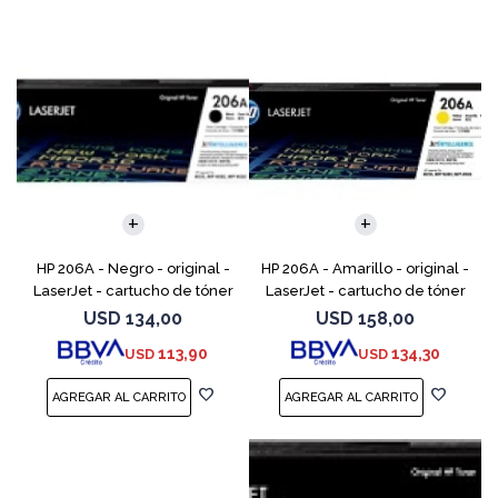
HP 206A - Negro - original -
HP 206A - Amarillo - original -
LaserJet - cartucho de tóner
LaserJet - cartucho de tóner
(W2110A) - para Color
(W2112A) - para Color
USD
134,00
USD
158,00
LaserJet Pro M255, M283, MFP
LaserJet Pro M255, M283, MFP
113,90
134,30
USD
USD
M282, MFP M283
M282, MFP M283