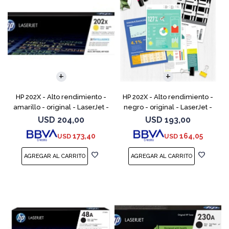
HP 202X - Alto rendimiento -
HP 202X - Alto rendimiento -
amarillo - original - LaserJet -
negro - original - LaserJet -
cartucho de tóner (CF502X) -
cartucho de tóner (CF500X) -
USD
204,00
USD
193,00
para Color LaserJet Pro
para Color LaserJet Pro
173,40
164,05
USD
USD
M254dw, M254n
M254dw, M254nw,