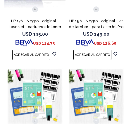
HP 17A - Negro - original -
HP 19A - Negro - original - kit
LaserJet - cartucho de tóner
de tambor - para LaserJet Pro
(CF217A) - para LaserJet Pro
M102, M104, MFP M130, MFP
USD
135,00
USD
149,00
M102a, M102w, MFP M130a,
M132
114,75
126,65
USD
USD
MFP M130fn, MFP M