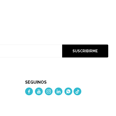
SUSCRIBIRME
SEGUINOS




