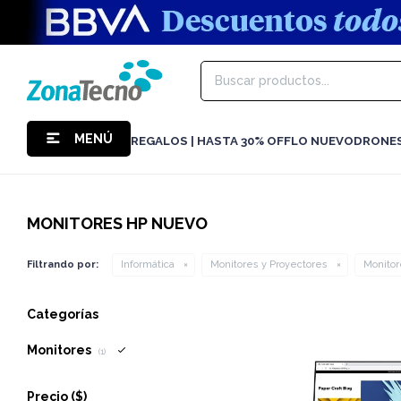
MENÚ
REGALOS | HASTA 30% OFF
LO NUEVO
DRONE
MONITORES HP NUEVO
Filtrando por:
Informática
Monitores y Proyectores
Monitor
Categorías
Monitores
(1)
Precio
($)