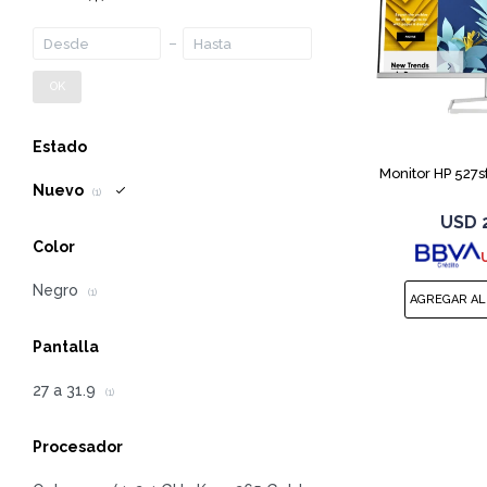
OK
Estado
Monitor HP 527sf
Nuevo
(1)
USD
Color
Negro
(1)
Pantalla
27 a 31.9
(1)
Procesador