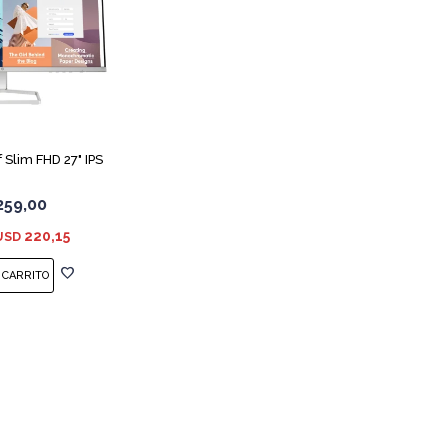
 Slim FHD 27" IPS
259,00
220,15
USD