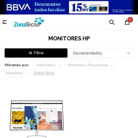
0

MONITORES HP
Recomendados
Filtrando por:
Informática
Monitores y Proyectores
Quitar filtros
Monitores