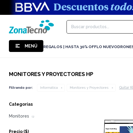
MENÚ
REGALOS | HASTA 30% OFF
LO NUEVO
DRONE
MONITORES Y PROYECTORES HP
Quitar fi
Filtrando por:
Informática
Monitores y Proyectores
Categorías
Monitores
(1)
Precio
($)