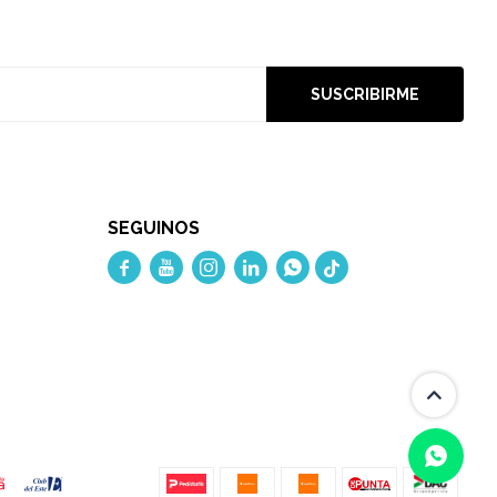
SUSCRIBIRME
SEGUINOS




