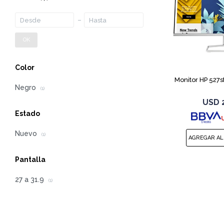
OK
Color
Monitor HP 527sf
Negro
(1)
USD
Estado
Nuevo
(1)
Pantalla
27 a 31.9
(1)