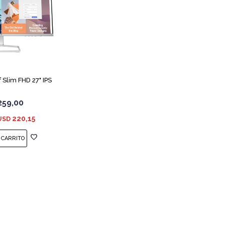
 Slim FHD 27" IPS
259,00
220,15
USD