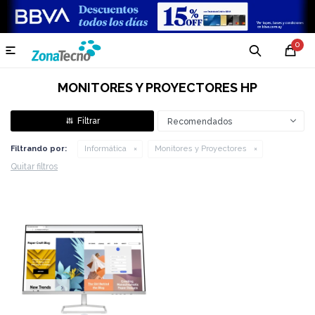
0

MONITORES Y PROYECTORES HP
Recomendados
Filtrando por:
Informática
Monitores y Proyectores
Quitar filtros