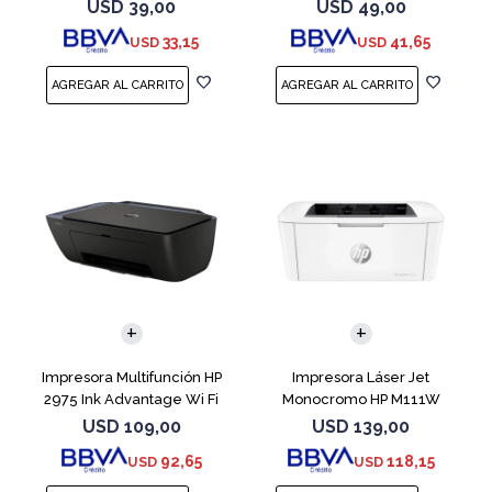
USD
39,00
USD
49,00
33,15
41,65
USD
USD
Impresora Multifunción HP
Impresora Láser Jet
2975 Ink Advantage Wi Fi
Monocromo HP M111W
USD
109,00
USD
139,00
92,65
118,15
USD
USD