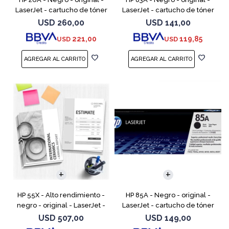
LaserJet - cartucho de tóner
LaserJet - cartucho de tóner
(CF226A) - para LaserJet Pro
(CF283A) - para LaserJet Pro
USD
260,00
USD
141,00
M402, MFP M426
M201, M202, MFP M125, MFP
221,00
119,85
USD
USD
M127, MFP M225
HP 55X - Alto rendimiento -
HP 85A - Negro - original -
negro - original - LaserJet -
LaserJet - cartucho de tóner
cartucho de tóner (CE255X) -
(CE285A) - para LaserJet Pro
USD
507,00
USD
149,00
para LaserJet Enterprise MFP
M1132 MFP, M1212nf MFP,