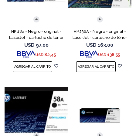
HP 48a - Negro - original -
HP 230A - Negro - original -
LaserJet - cartucho de tóner
LaserJet - cartucho de tóner
(CF248A) - para LaserJet Pro
(W2300A) - para Color
USD
97,00
USD
163,00
M15a, MFP M28a, MFP M28w,
LaserJet Pro 4201, 4203, MFP
82,45
138,55
USD
USD
MFP M31w
4301, MFP 4303