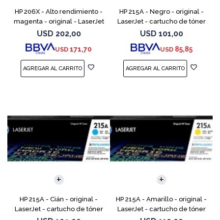
HP 206X - Alto rendimiento -
HP 215A - Negro - original -
magenta - original - LaserJet
LaserJet - cartucho de tóner
- cartucho de tóner (W2113X)
(W2310A) - para Color
USD
202,00
USD
101,00
- para Color LaserJet Pro
LaserJet Pro M155a, M155nw,
171,70
85,85
USD
USD
M255, M283, MF
MFP M182n, MFP M182n
HP 215A - Cián - original -
HP 215A - Amarillo - original -
LaserJet - cartucho de tóner
LaserJet - cartucho de tóner
(W2311A) - para Color
(W2312A) - para Color