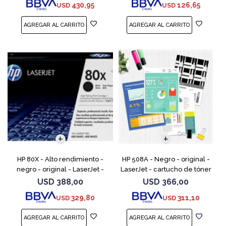
430,95
126,65
USD
USD
M525; LaserJ
M1217nfw MFP, P110
HP 80X - Alto rendimiento -
HP 508A - Negro - original -
negro - original - LaserJet -
LaserJet - cartucho de tóner
cartucho de tóner (CF280X) -
(CF360A) - para Color
USD
388,00
USD
366,00
para LaserJet Pro 400 M401,
LaserJet Enterprise MFP M577;
329,80
311,10
USD
USD
MFP M425
LaserJet Enterpris