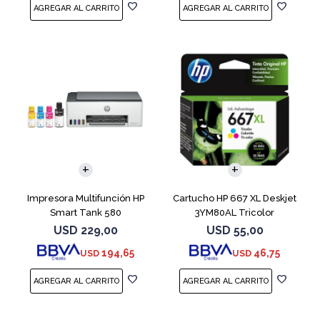
Impresora Multifunción HP
Cartucho HP 667 XL Deskjet
Smart Tank 580
3YM80AL Tricolor
USD
229,00
USD
55,00
194,65
46,75
USD
USD