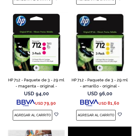
HP 712 - Paquete de 3 - 29 ml
HP 712 - Paquete de 3 - 29 ml
- magenta - original -
- amarillo - original -
DesignJet - cartucho de tinta
DesignJet - cartucho de tinta
USD
94,00
USD
96,00
- para DesignJet Studio, T210,
- para DesignJet Studio, T210,
79,90
81,60
USD
USD
T230, T250, T6
T230, T250, T