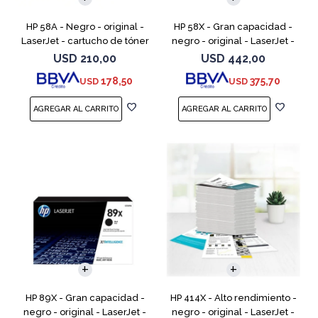
HP 58A - Negro - original -
HP 58X - Gran capacidad -
LaserJet - cartucho de tóner
negro - original - LaserJet -
(CF258A) - para LaserJet Pro
cartucho de tóner (CF258X) -
USD
210,00
USD
442,00
M404dn, M404dw, M404n,
para LaserJet Pro M404dn,
178,50
375,70
USD
USD
M428fdw, MFP M428dw
M404dw, M404n, M4
HP 89X - Gran capacidad -
HP 414X - Alto rendimiento -
negro - original - LaserJet -
negro - original - LaserJet -