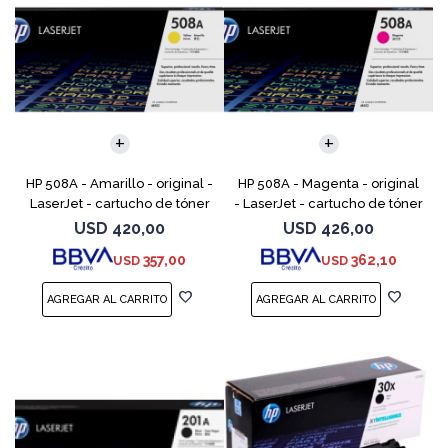
HP 508A - Amarillo - original -
HP 508A - Magenta - original
LaserJet - cartucho de tóner
- LaserJet - cartucho de tóner
(CF362A) - para Color
(CF363A) - para Color
USD
420,00
USD
426,00
LaserJet Enterprise MFP M577;
LaserJet Enterprise MFP M577;
357,00
362,10
USD
USD
LaserJet Enterp
LaserJet Enterpr