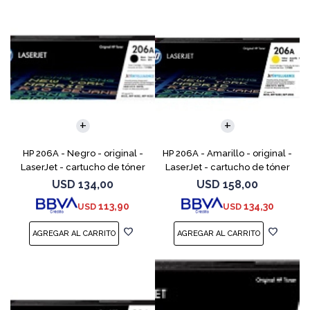
HP 206A - Negro - original -
HP 206A - Amarillo - original -
LaserJet - cartucho de tóner
LaserJet - cartucho de tóner
(W2110A) - para Color
(W2112A) - para Color
USD
134,00
USD
158,00
LaserJet Pro M255, M283, MFP
LaserJet Pro M255, M283, MFP
113,90
134,30
USD
USD
M282, MFP M283
M282, MFP M283