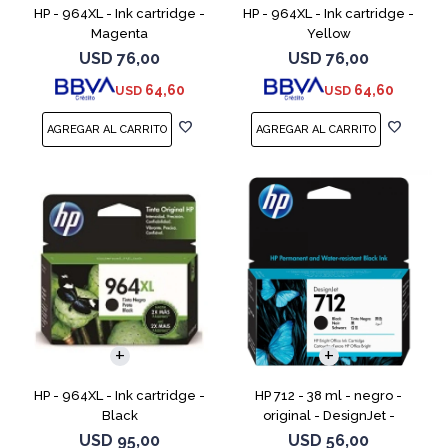
HP - 964XL - Ink cartridge -
HP - 964XL - Ink cartridge -
Magenta
Yellow
USD
76,00
USD
76,00
64,60
64,60
USD
USD
HP - 964XL - Ink cartridge -
HP 712 - 38 ml - negro -
Black
original - DesignJet -
cartucho de tinta - para
USD
95,00
USD
56,00