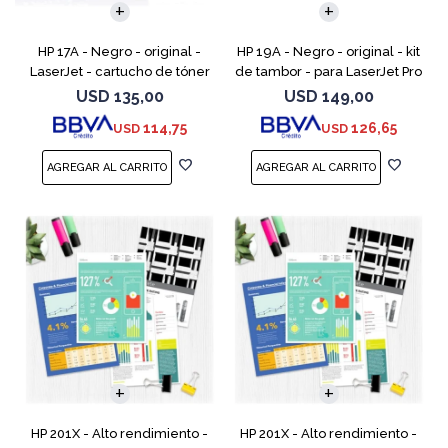
HP 17A - Negro - original -
HP 19A - Negro - original - kit
LaserJet - cartucho de tóner
de tambor - para LaserJet Pro
(CF217A) - para LaserJet Pro
M102, M104, MFP M130, MFP
USD
135,00
USD
149,00
M102a, M102w, MFP M130a,
M132
114,75
126,65
USD
USD
MFP M130fn, MFP M
HP 201X - Alto rendimiento -
HP 201X - Alto rendimiento -