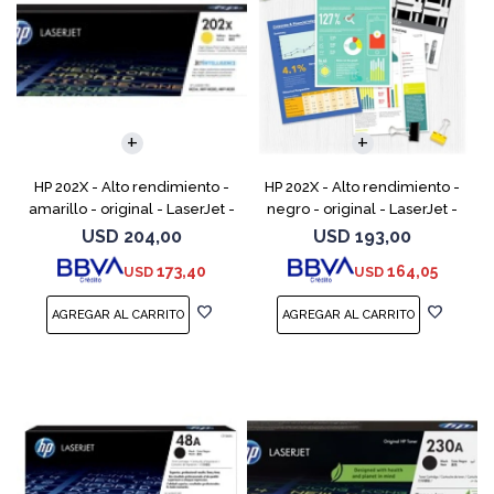
HP 202X - Alto rendimiento -
HP 202X - Alto rendimiento -
amarillo - original - LaserJet -
negro - original - LaserJet -
cartucho de tóner (CF502X) -
cartucho de tóner (CF500X) -
USD
204,00
USD
193,00
para Color LaserJet Pro
para Color LaserJet Pro
173,40
164,05
USD
USD
M254dw, M254n
M254dw, M254nw,