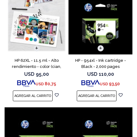
HP 62XL - 11.5 ml - Alto
HP - 954xl - Ink cartridge -
rendimiento - color (cian,
Black - 2,000 pages
magenta, amarillo) - original
USD
95,00
USD
110,00
- cartucho de tinta - para
80,75
93,50
USD
USD
ENVY 55XX, 56XX, 76