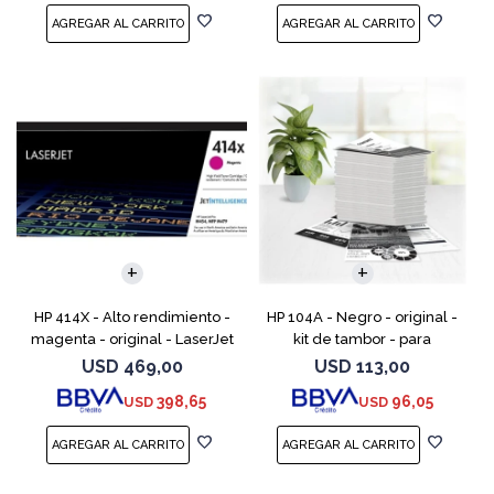
HP 414X - Alto rendimiento -
HP 104A - Negro - original -
magenta - original - LaserJet
kit de tambor - para
- cartucho de tóner (W2023X)
Neverstop Laser 1000a,
USD
469,00
USD
113,00
- para Color LaserJet
1000n, 1000w, MFP 1200a, MFP
398,65
96,05
USD
USD
Enterprise M455, M
1200n, MFP 1200nw, MFP 120