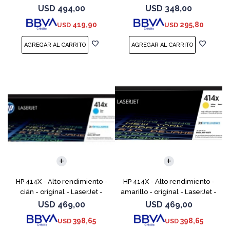
cartucho de tóner (CF289X)
cartucho de tóner (W2020X) -
USD
494,00
USD
348,00
para Color LaserJet
419,90
295,80
USD
USD
Enterprise M455, MFP
HP 414X - Alto rendimiento -
HP 414X - Alto rendimiento -
cián - original - LaserJet -
amarillo - original - LaserJet -
cartucho de tóner (W2021X) -
cartucho de tóner (W2022X) -
USD
469,00
USD
469,00
para Color LaserJet
para Color LaserJet
398,65
398,65
USD
USD
Enterprise M455, MFP
Enterprise M455,