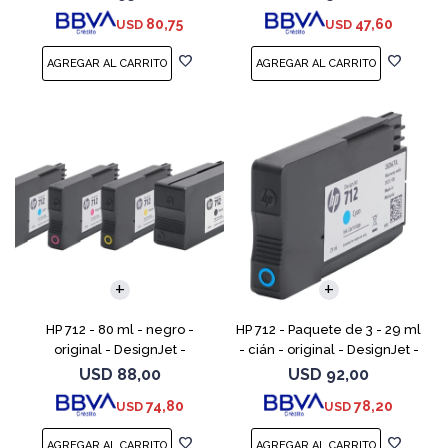
DesignJet Studio, T210, T230,
80,75
47,60
USD
USD
T250, T630, T650
HP 712 - 80 ml - negro -
HP 712 - Paquete de 3 - 29 ml
original - DesignJet -
- cián - original - DesignJet -
cartucho de tinta - para
cartucho de tinta - para
USD
88,00
USD
92,00
DesignJet Studio, T210, T230,
DesignJet Studio, T210, T230,
74,80
78,20
USD
USD
T250, T630, T650
T250, T630,