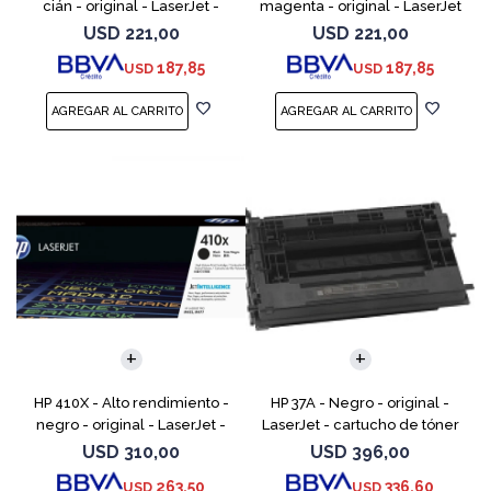
cián - original - LaserJet -
magenta - original - LaserJet
cartucho de tóner (CF401X) -
- cartucho de tóner (CF403X)
USD
221,00
USD
221,00
para Color LaserJet Pro
- para Color LaserJet Pro
187,85
187,85
USD
USD
M252dn, M252dw, M
M252dn, M252dw
HP 410X - Alto rendimiento -
HP 37A - Negro - original -
negro - original - LaserJet -
LaserJet - cartucho de tóner
cartucho de tóner (CF410X) -
(CF237A) - para LaserJet
USD
310,00
USD
396,00
para Color LaserJet Pro M452,
Managed MFP E62555;
263,50
336,60
USD
USD
MFP M377,
LaserJet Managed Flow MFP