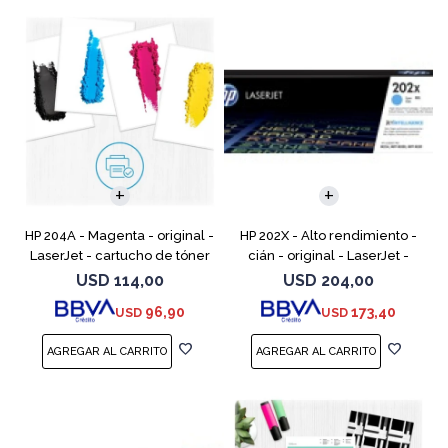
HP 204A - Magenta - original -
HP 202X - Alto rendimiento -
LaserJet - cartucho de tóner
cián - original - LaserJet -
(CF513A) - para Color LaserJet
cartucho de tóner (CF501X) -
USD
114,00
USD
204,00
Pro M154a, M154nw, MFP
para Color LaserJet Pro
96,90
173,40
USD
USD
M180n, MFP M18
M254dw, M254nw, M