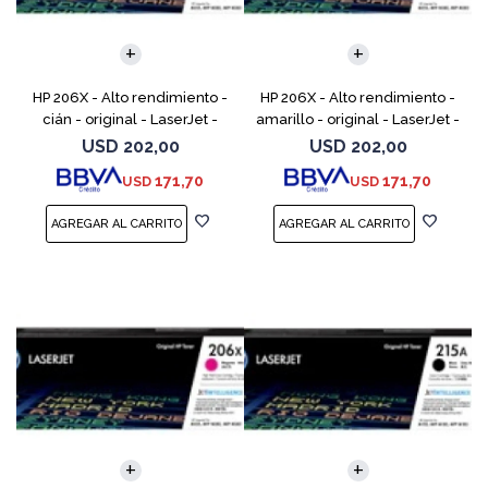
HP 206X - Alto rendimiento -
HP 206X - Alto rendimiento -
cián - original - LaserJet -
amarillo - original - LaserJet -
cartucho de tóner (W2111X) -
cartucho de tóner (W2112X) -
USD
202,00
USD
202,00
para Color LaserJet Pro M255,
para Color LaserJet Pro M255,
171,70
171,70
USD
USD
M283, MFP M
M283, M