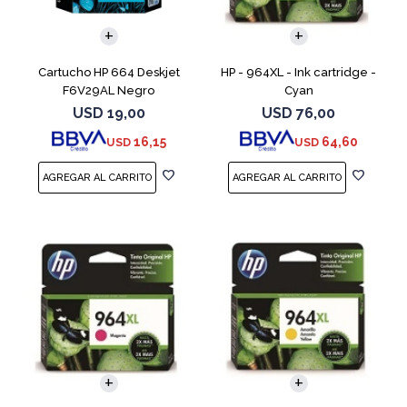
Cartucho HP 664 Deskjet
HP - 964XL - Ink cartridge -
F6V29AL Negro
Cyan
USD
19,00
USD
76,00
16,15
64,60
USD
USD