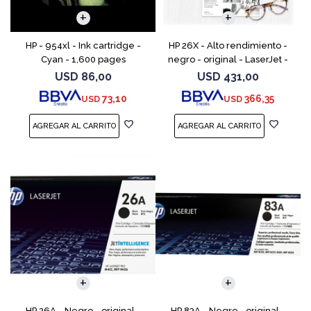
HP - 954xl - Ink cartridge -
HP 26X - Alto rendimiento -
Cyan - 1,600 pages
negro - original - LaserJet -
cartucho de tóner (CF226X) -
USD
86,00
USD
431,00
para LaserJet Pro M402, MFP
73,10
366,35
USD
USD
M426
HP 26A - Negro - original -
HP 83A - Negro - original -