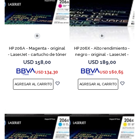
HP 206A - Magenta - original
HP 206X - Alto rendimiento -
- LaserJet - cartucho de tóner
negro - original - LaserJet -
(W2113A) - para Color
cartucho de tóner (W2110X) -
USD
158,00
USD
189,00
LaserJet Pro M255, M283, MFP
para Color LaserJet Pro M255,
134,30
160,65
USD
USD
M282, MFP M283
M283, MFP