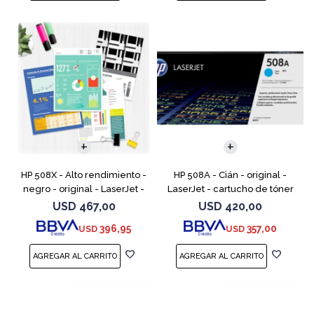
HP 508X - Alto rendimiento -
HP 508A - Cián - original -
negro - original - LaserJet -
LaserJet - cartucho de tóner
cartucho de tóner (CF360X) -
(CF361A) - para Color
USD
467,00
USD
420,00
para Color LaserJet
LaserJet Enterprise MFP M577;
396,95
357,00
USD
USD
Enterprise MFP M577;
LaserJet Enterprise