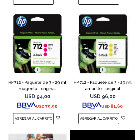
HP 712 - Paquete de 3 - 29 ml
HP 712 - Paquete de 3 - 29 ml
- magenta - original -
- amarillo - original -
DesignJet - cartucho de tinta
DesignJet - cartucho de tinta
USD
94,00
USD
96,00
- para DesignJet Studio, T210,
- para DesignJet Studio, T210,
79,90
81,60
USD
USD
T230, T250, T6
T230, T250, T