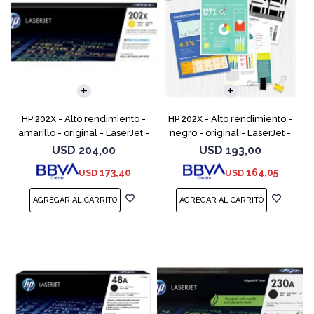
HP 202X - Alto rendimiento -
HP 202X - Alto rendimiento -
amarillo - original - LaserJet -
negro - original - LaserJet -
cartucho de tóner (CF502X) -
cartucho de tóner (CF500X) -
USD
204,00
USD
193,00
para Color LaserJet Pro
para Color LaserJet Pro
173,40
164,05
USD
USD
M254dw, M254n
M254dw, M254nw,