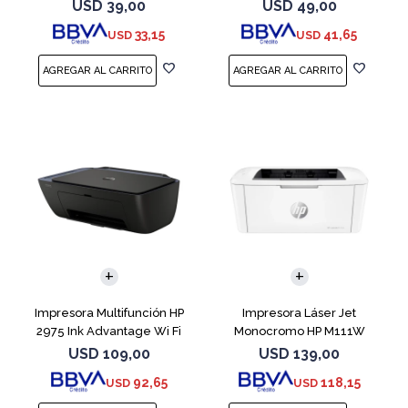
USD
39,00
USD
49,00
33,15
41,65
USD
USD
Impresora Multifunción HP
Impresora Láser Jet
2975 Ink Advantage Wi Fi
Monocromo HP M111W
USD
109,00
USD
139,00
92,65
118,15
USD
USD