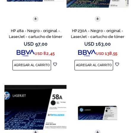
HP 48a - Negro - original -
HP 230A - Negro - original -
LaserJet - cartucho de tóner
LaserJet - cartucho de tóner
(CF248A) - para LaserJet Pro
(W2300A) - para Color
USD
97,00
USD
163,00
M15a, MFP M28a, MFP M28w,
LaserJet Pro 4201, 4203, MFP
82,45
138,55
USD
USD
MFP M31w
4301, MFP 4303