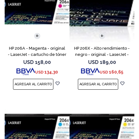
HP 206A - Magenta - original
HP 206X - Alto rendimiento -
- LaserJet - cartucho de tóner
negro - original - LaserJet -
(W2113A) - para Color
cartucho de tóner (W2110X) -
USD
158,00
USD
189,00
LaserJet Pro M255, M283, MFP
para Color LaserJet Pro M255,
134,30
160,65
USD
USD
M282, MFP M283
M283, MFP