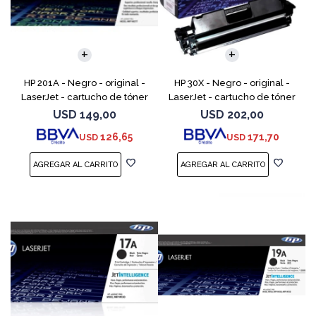
HP 201A - Negro - original -
HP 30X - Negro - original -
LaserJet - cartucho de tóner
LaserJet - cartucho de tóner
(CF400A) - para Color
(CF230X) - para LaserJet Pro
USD
149,00
USD
202,00
LaserJet Pro M252dn,
M203d, M203dn, M203dw, MFP
126,65
171,70
USD
USD
M252dw, M252n, MFP M277c6,
M227fdn, MFP M2