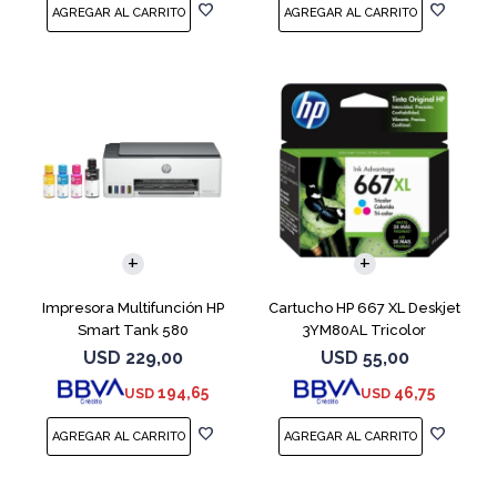
Impresora Multifunción HP
Cartucho HP 667 XL Deskjet
Smart Tank 580
3YM80AL Tricolor
USD
229,00
USD
55,00
194,65
46,75
USD
USD