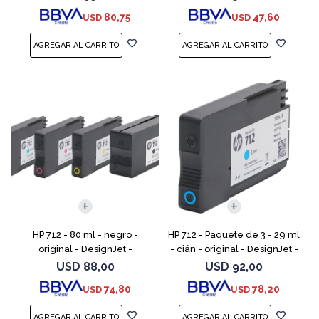
DesignJet Studio, T210, T230,
80,75
47,60
USD
USD
T250, T630, T650
HP 712 - 80 ml - negro -
HP 712 - Paquete de 3 - 29 ml
original - DesignJet -
- cián - original - DesignJet -
cartucho de tinta - para
cartucho de tinta - para
USD
88,00
USD
92,00
DesignJet Studio, T210, T230,
DesignJet Studio, T210, T230,
74,80
78,20
USD
USD
T250, T630, T650
T250, T630,