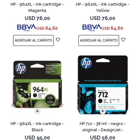
HP - 964XL - Ink cartridge -
HP - 964XL - Ink cartridge -
Magenta
Yellow
USD
76,00
USD
76,00
64,60
64,60
USD
USD
HP - 964XL - Ink cartridge -
HP 712 - 38 ml - negro -
Black
original - DesignJet -
cartucho de tinta - para
USD
95,00
USD
56,00