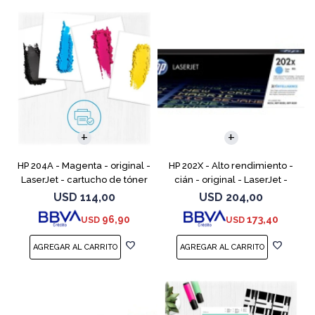
HP 204A - Magenta - original -
HP 202X - Alto rendimiento -
LaserJet - cartucho de tóner
cián - original - LaserJet -
(CF513A) - para Color LaserJet
cartucho de tóner (CF501X) -
USD
114,00
USD
204,00
Pro M154a, M154nw, MFP
para Color LaserJet Pro
96,90
173,40
USD
USD
M180n, MFP M18
M254dw, M254nw, M