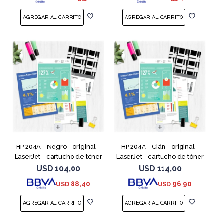
HP 204A - Negro - original -
HP 204A - Cián - original -
LaserJet - cartucho de tóner
LaserJet - cartucho de tóner
(CF510A) - para Color
(CF511A) - para Color LaserJet
USD
104,00
USD
114,00
LaserJet Pro M154a, M154nw,
Pro M154a, M154nw, MFP
88,40
96,90
USD
USD
MFP M180n, MFP M180n
M180n, MFP M180nw