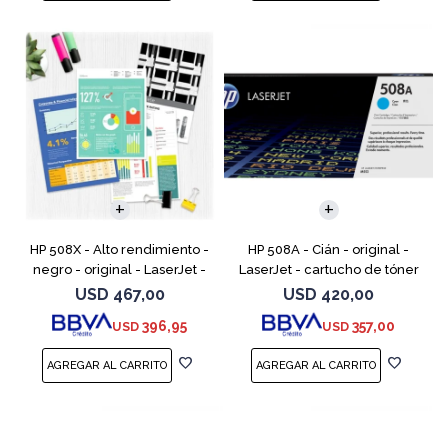
HP 508X - Alto rendimiento -
HP 508A - Cián - original -
negro - original - LaserJet -
LaserJet - cartucho de tóner
cartucho de tóner (CF360X) -
(CF361A) - para Color
USD
467,00
USD
420,00
para Color LaserJet
LaserJet Enterprise MFP M577;
396,95
357,00
USD
USD
Enterprise MFP M577;
LaserJet Enterprise