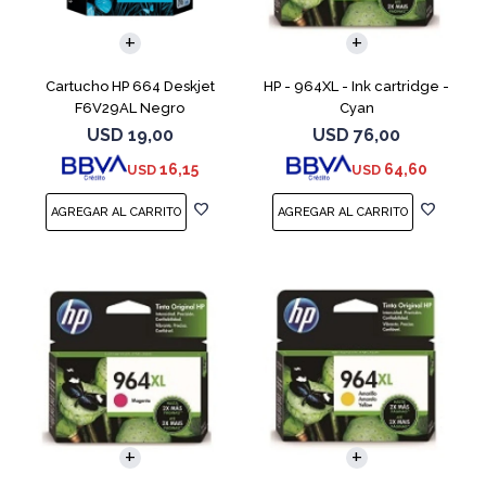
Cartucho HP 664 Deskjet
HP - 964XL - Ink cartridge -
F6V29AL Negro
Cyan
USD
19,00
USD
76,00
16,15
64,60
USD
USD