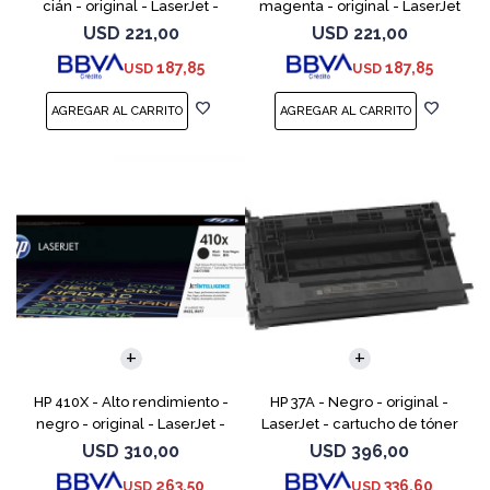
cián - original - LaserJet -
magenta - original - LaserJet
cartucho de tóner (CF401X) -
- cartucho de tóner (CF403X)
USD
221,00
USD
221,00
para Color LaserJet Pro
- para Color LaserJet Pro
187,85
187,85
USD
USD
M252dn, M252dw, M
M252dn, M252dw
HP 410X - Alto rendimiento -
HP 37A - Negro - original -
negro - original - LaserJet -
LaserJet - cartucho de tóner
cartucho de tóner (CF410X) -
(CF237A) - para LaserJet
USD
310,00
USD
396,00
para Color LaserJet Pro M452,
Managed MFP E62555;
263,50
336,60
USD
USD
MFP M377,
LaserJet Managed Flow MFP