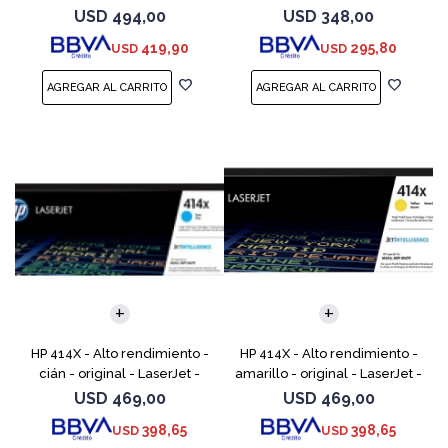
cartucho de tóner (CF289X)
cartucho de tóner (W2020X) -
USD
494,00
USD
348,00
para Color LaserJet
419,90
295,80
USD
USD
Enterprise M455, MFP
HP 414X - Alto rendimiento -
HP 414X - Alto rendimiento -
cián - original - LaserJet -
amarillo - original - LaserJet -
cartucho de tóner (W2021X) -
cartucho de tóner (W2022X) -
USD
469,00
USD
469,00
para Color LaserJet
para Color LaserJet
398,65
398,65
USD
USD
Enterprise M455, MFP
Enterprise M455,