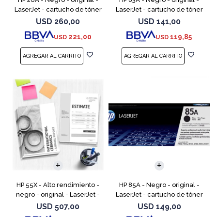
LaserJet - cartucho de tóner
LaserJet - cartucho de tóner
(CF226A) - para LaserJet Pro
(CF283A) - para LaserJet Pro
USD
260,00
USD
141,00
M402, MFP M426
M201, M202, MFP M125, MFP
221,00
119,85
USD
USD
M127, MFP M225
HP 55X - Alto rendimiento -
HP 85A - Negro - original -
negro - original - LaserJet -
LaserJet - cartucho de tóner
cartucho de tóner (CE255X) -
(CE285A) - para LaserJet Pro
USD
507,00
USD
149,00
para LaserJet Enterprise MFP
M1132 MFP, M1212nf MFP,