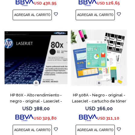
430,95
126,65
USD
USD
M525; LaserJ
M1217nfw MFP, P110
HP 80X - Alto rendimiento -
HP 508A - Negro - original -
negro - original - LaserJet -
LaserJet - cartucho de tóner
cartucho de tóner (CF280X) -
(CF360A) - para Color
USD
388,00
USD
366,00
para LaserJet Pro 400 M401,
LaserJet Enterprise MFP M577;
329,80
311,10
USD
USD
MFP M425
LaserJet Enterpris