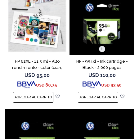
HP 62XL - 11.5 ml - Alto
HP - 954xl - Ink cartridge -
rendimiento - color (cian,
Black - 2,000 pages
magenta, amarillo) - original
USD
95,00
USD
110,00
- cartucho de tinta - para
80,75
93,50
USD
USD
ENVY 55XX, 56XX, 76