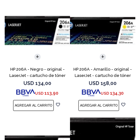
HP 206A - Negro - original -
HP 206A - Amarillo - original -
LaserJet - cartucho de tóner
LaserJet - cartucho de tóner
(W2110A) - para Color
(W2112A) - para Color
USD
134,00
USD
158,00
LaserJet Pro M255, M283, MFP
LaserJet Pro M255, M283, MFP
113,90
134,30
USD
USD
M282, MFP M283
M282, MFP M283