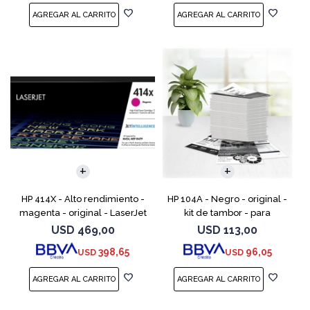
HP 414X - Alto rendimiento -
HP 104A - Negro - original -
magenta - original - LaserJet
kit de tambor - para
- cartucho de tóner (W2023X)
Neverstop Laser 1000a,
USD
469,00
USD
113,00
- para Color LaserJet
1000n, 1000w, MFP 1200a, MFP
398,65
96,05
USD
USD
Enterprise M455, M
1200n, MFP 1200nw, MFP 120