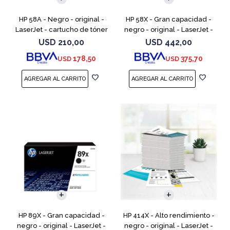
HP 58A - Negro - original -
HP 58X - Gran capacidad -
LaserJet - cartucho de tóner
negro - original - LaserJet -
(CF258A) - para LaserJet Pro
cartucho de tóner (CF258X) -
USD
210,00
USD
442,00
M404dn, M404dw, M404n,
para LaserJet Pro M404dn,
178,50
375,70
USD
USD
M428fdw, MFP M428dw
M404dw, M404n, M4
HP 89X - Gran capacidad -
HP 414X - Alto rendimiento -
negro - original - LaserJet -
negro - original - LaserJet -