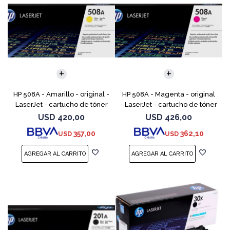
HP 508A - Amarillo - original -
HP 508A - Magenta - original
LaserJet - cartucho de tóner
- LaserJet - cartucho de tóner
(CF362A) - para Color
(CF363A) - para Color
USD
420,00
USD
426,00
LaserJet Enterprise MFP M577;
LaserJet Enterprise MFP M577;
357,00
362,10
USD
USD
LaserJet Enterp
LaserJet Enterpr