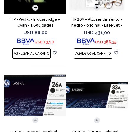
HP - 954xl - Ink cartridge -
HP 26X - Alto rendimiento -
Cyan - 1,600 pages
negro - original - LaserJet -
cartucho de tóner (CF226X) -
USD
86,00
USD
431,00
para LaserJet Pro M402, MFP
73,10
366,35
USD
USD
M426
HP 26A - Negro - original -
HP 83A - Negro - original -