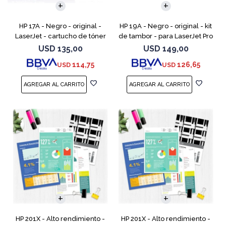
HP 17A - Negro - original -
HP 19A - Negro - original - kit
LaserJet - cartucho de tóner
de tambor - para LaserJet Pro
(CF217A) - para LaserJet Pro
M102, M104, MFP M130, MFP
USD
135,00
USD
149,00
M102a, M102w, MFP M130a,
M132
114,75
126,65
USD
USD
MFP M130fn, MFP M
HP 201X - Alto rendimiento -
HP 201X - Alto rendimiento -