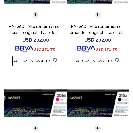
HP 206X - Alto rendimiento -
HP 206X - Alto rendimiento -
cián - original - LaserJet -
amarillo - original - LaserJet -
cartucho de tóner (W2111X) -
cartucho de tóner (W2112X) -
USD
202,00
USD
202,00
para Color LaserJet Pro M255,
para Color LaserJet Pro M255,
171,70
171,70
USD
USD
M283, MFP M
M283, M