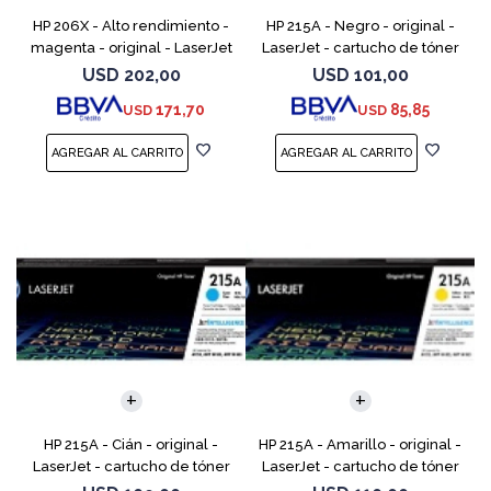
HP 206X - Alto rendimiento -
HP 215A - Negro - original -
magenta - original - LaserJet
LaserJet - cartucho de tóner
- cartucho de tóner (W2113X)
(W2310A) - para Color
USD
202,00
USD
101,00
- para Color LaserJet Pro
LaserJet Pro M155a, M155nw,
171,70
85,85
USD
USD
M255, M283, MF
MFP M182n, MFP M182n
HP 215A - Cián - original -
HP 215A - Amarillo - original -
LaserJet - cartucho de tóner
LaserJet - cartucho de tóner
(W2311A) - para Color
(W2312A) - para Color