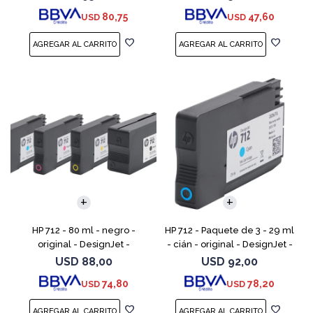
DesignJet Studio, T210, T230,
80,75
47,60
USD
USD
T250, T630, T650
HP 712 - 80 ml - negro -
HP 712 - Paquete de 3 - 29 ml
original - DesignJet -
- cián - original - DesignJet -
cartucho de tinta - para
cartucho de tinta - para
USD
88,00
USD
92,00
DesignJet Studio, T210, T230,
DesignJet Studio, T210, T230,
74,80
78,20
USD
USD
T250, T630, T650
T250, T630,