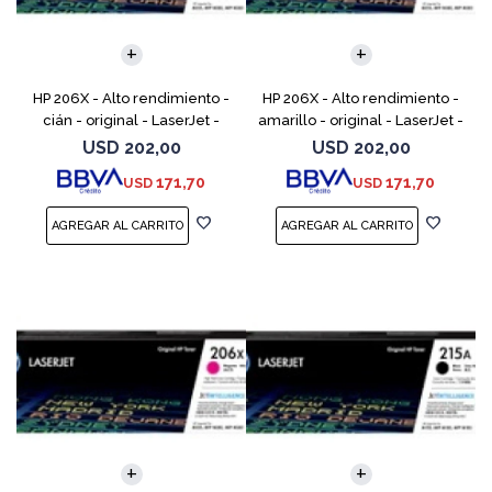
HP 206X - Alto rendimiento -
HP 206X - Alto rendimiento -
cián - original - LaserJet -
amarillo - original - LaserJet -
cartucho de tóner (W2111X) -
cartucho de tóner (W2112X) -
USD
202,00
USD
202,00
para Color LaserJet Pro M255,
para Color LaserJet Pro M255,
171,70
171,70
USD
USD
M283, MFP M
M283, M