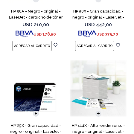
HP 58A - Negro - original -
HP 58X - Gran capacidad -
LaserJet - cartucho de tóner
negro - original - LaserJet -
(CF258A) - para LaserJet Pro
cartucho de tóner (CF258X) -
USD
210,00
USD
442,00
M404dn, M404dw, M404n,
para LaserJet Pro M404dn,
178,50
375,70
USD
USD
M428fdw, MFP M428dw
M404dw, M404n, M4
HP 89X - Gran capacidad -
HP 414X - Alto rendimiento -
negro - original - LaserJet -
negro - original - LaserJet -