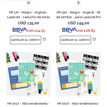
HP 17A - Negro - original -
HP 19A - Negro - original - kit
LaserJet - cartucho de tóner
de tambor - para LaserJet Pro
(CF217A) - para LaserJet Pro
M102, M104, MFP M130, MFP
USD
135,00
USD
149,00
M102a, M102w, MFP M130a,
M132
114,75
126,65
USD
USD
MFP M130fn, MFP M
HP 201X - Alto rendimiento -
HP 201X - Alto rendimiento -