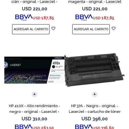
cián - original - LaserJet -
magenta - original - LaserJet
cartucho de tóner (CF401X) -
- cartucho de tóner (CF403X)
USD
221,00
USD
221,00
para Color LaserJet Pro
- para Color LaserJet Pro
187,85
187,85
USD
USD
M252dn, M252dw, M
M252dn, M252dw
HP 410X - Alto rendimiento -
HP 37A - Negro - original -
negro - original - LaserJet -
LaserJet - cartucho de tóner
cartucho de tóner (CF410X) -
(CF237A) - para LaserJet
USD
310,00
USD
396,00
para Color LaserJet Pro M452,
Managed MFP E62555;
263,50
336,60
USD
USD
MFP M377,
LaserJet Managed Flow MFP