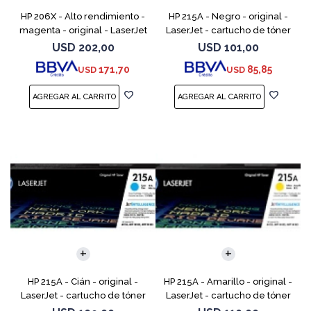
HP 206X - Alto rendimiento -
HP 215A - Negro - original -
magenta - original - LaserJet
LaserJet - cartucho de tóner
- cartucho de tóner (W2113X)
(W2310A) - para Color
USD
202,00
USD
101,00
- para Color LaserJet Pro
LaserJet Pro M155a, M155nw,
171,70
85,85
USD
USD
M255, M283, MF
MFP M182n, MFP M182n
HP 215A - Cián - original -
HP 215A - Amarillo - original -
LaserJet - cartucho de tóner
LaserJet - cartucho de tóner
(W2311A) - para Color
(W2312A) - para Color