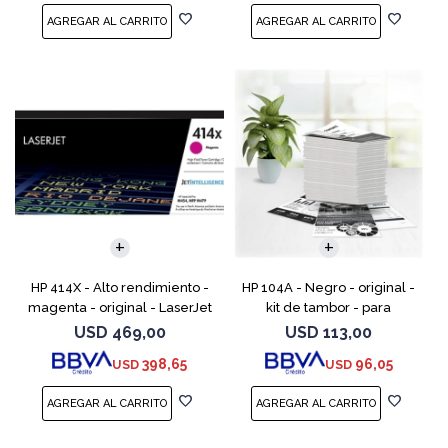
HP 414X - Alto rendimiento -
HP 104A - Negro - original -
magenta - original - LaserJet
kit de tambor - para
- cartucho de tóner (W2023X)
Neverstop Laser 1000a,
USD
469,00
USD
113,00
- para Color LaserJet
1000n, 1000w, MFP 1200a, MFP
398,65
96,05
USD
USD
Enterprise M455, M
1200n, MFP 1200nw, MFP 120