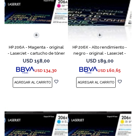
HP 206A - Magenta - original
HP 206X - Alto rendimiento -
- LaserJet - cartucho de tóner
negro - original - LaserJet -
(W2113A) - para Color
cartucho de tóner (W2110X) -
USD
158,00
USD
189,00
LaserJet Pro M255, M283, MFP
para Color LaserJet Pro M255,
134,30
160,65
USD
USD
M282, MFP M283
M283, MFP