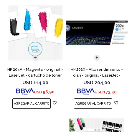
HP 204A - Magenta - original -
HP 202X - Alto rendimiento -
LaserJet - cartucho de tóner
cián - original - LaserJet -
(CF513A) - para Color LaserJet
cartucho de tóner (CF501X) -
USD
114,00
USD
204,00
Pro M154a, M154nw, MFP
para Color LaserJet Pro
96,90
173,40
USD
USD
M180n, MFP M18
M254dw, M254nw, M