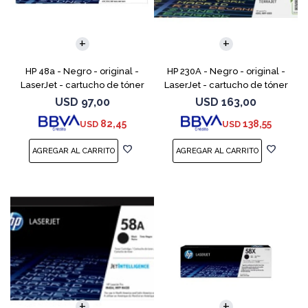
HP 48a - Negro - original -
HP 230A - Negro - original -
LaserJet - cartucho de tóner
LaserJet - cartucho de tóner
(CF248A) - para LaserJet Pro
(W2300A) - para Color
USD
97,00
USD
163,00
M15a, MFP M28a, MFP M28w,
LaserJet Pro 4201, 4203, MFP
82,45
138,55
USD
USD
MFP M31w
4301, MFP 4303