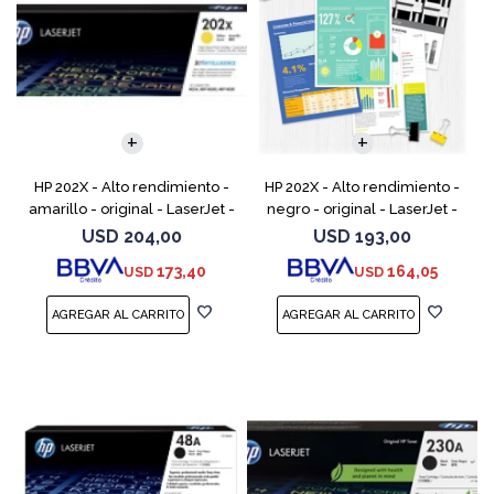
HP 202X - Alto rendimiento -
HP 202X - Alto rendimiento -
amarillo - original - LaserJet -
negro - original - LaserJet -
cartucho de tóner (CF502X) -
cartucho de tóner (CF500X) -
USD
204,00
USD
193,00
para Color LaserJet Pro
para Color LaserJet Pro
173,40
164,05
USD
USD
M254dw, M254n
M254dw, M254nw,