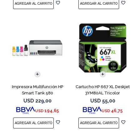
Impresora Multifunción HP
Cartucho HP 667 XL Deskjet
Smart Tank 580
3YM80AL Tricolor
USD
229,00
USD
55,00
194,65
46,75
USD
USD