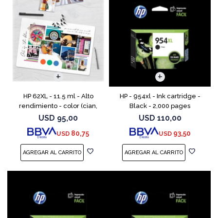
HP 62XL - 11.5 ml - Alto
HP - 954xl - Ink cartridge -
rendimiento - color (cian,
Black - 2,000 pages
magenta, amarillo) - original
USD
95,00
USD
110,00
- cartucho de tinta - para
80,75
93,50
USD
USD
ENVY 55XX, 56XX, 76