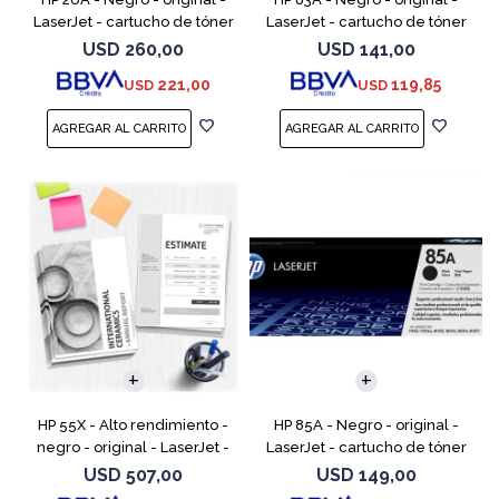
LaserJet - cartucho de tóner
LaserJet - cartucho de tóner
(CF226A) - para LaserJet Pro
(CF283A) - para LaserJet Pro
USD
260,00
USD
141,00
M402, MFP M426
M201, M202, MFP M125, MFP
221,00
119,85
USD
USD
M127, MFP M225
HP 55X - Alto rendimiento -
HP 85A - Negro - original -
negro - original - LaserJet -
LaserJet - cartucho de tóner
cartucho de tóner (CE255X) -
(CE285A) - para LaserJet Pro
USD
507,00
USD
149,00
para LaserJet Enterprise MFP
M1132 MFP, M1212nf MFP,