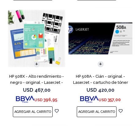
HP 508X - Alto rendimiento -
HP 508A - Cián - original -
negro - original - LaserJet -
LaserJet - cartucho de tóner
cartucho de tóner (CF360X) -
(CF361A) - para Color
USD
467,00
USD
420,00
para Color LaserJet
LaserJet Enterprise MFP M577;
396,95
357,00
USD
USD
Enterprise MFP M577;
LaserJet Enterprise