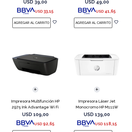
USD
39,00
USD
49,00
33,15
41,65
USD
USD
Impresora Multifunción HP
Impresora Láser Jet
2975 Ink Advantage Wi Fi
Monocromo HP M111W
USD
109,00
USD
139,00
92,65
118,15
USD
USD