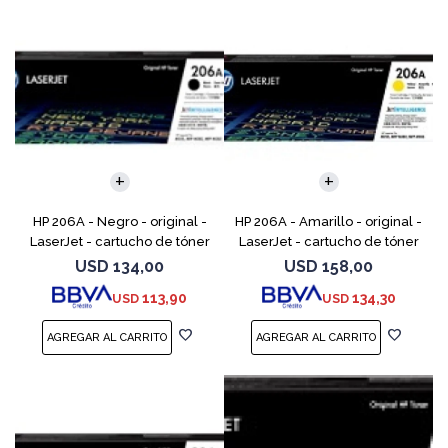
HP 206A - Negro - original -
HP 206A - Amarillo - original -
LaserJet - cartucho de tóner
LaserJet - cartucho de tóner
(W2110A) - para Color
(W2112A) - para Color
USD
134,00
USD
158,00
LaserJet Pro M255, M283, MFP
LaserJet Pro M255, M283, MFP
113,90
134,30
USD
USD
M282, MFP M283
M282, MFP M283