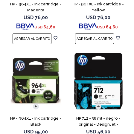
HP - 964XL - Ink cartridge -
HP - 964XL - Ink cartridge -
Magenta
Yellow
USD
76,00
USD
76,00
64,60
64,60
USD
USD
HP - 964XL - Ink cartridge -
HP 712 - 38 ml - negro -
Black
original - DesignJet -
cartucho de tinta - para
USD
95,00
USD
56,00