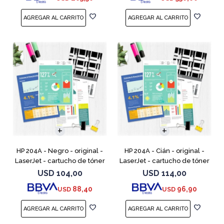
HP 204A - Negro - original -
HP 204A - Cián - original -
LaserJet - cartucho de tóner
LaserJet - cartucho de tóner
(CF510A) - para Color
(CF511A) - para Color LaserJet
USD
104,00
USD
114,00
LaserJet Pro M154a, M154nw,
Pro M154a, M154nw, MFP
88,40
96,90
USD
USD
MFP M180n, MFP M180n
M180n, MFP M180nw