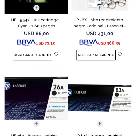
HP - 954xl - Ink cartridge -
HP 26X - Alto rendimiento -
Cyan - 1,600 pages
negro - original - LaserJet -
cartucho de tóner (CF226X) -
USD
86,00
USD
431,00
para LaserJet Pro M402, MFP
73,10
366,35
USD
USD
M426
HP 26A - Negro - original -
HP 83A - Negro - original -