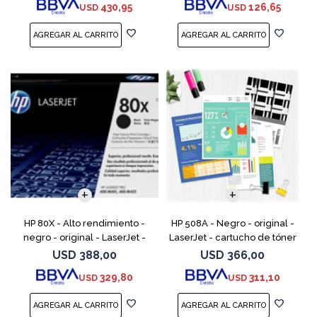
430,95
126,65
USD
USD
M525; LaserJ
M1217nfw MFP, P110
HP 80X - Alto rendimiento -
HP 508A - Negro - original -
negro - original - LaserJet -
LaserJet - cartucho de tóner
cartucho de tóner (CF280X) -
(CF360A) - para Color
USD
388,00
USD
366,00
para LaserJet Pro 400 M401,
LaserJet Enterprise MFP M577;
329,80
311,10
USD
USD
MFP M425
LaserJet Enterpris