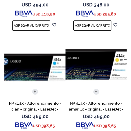
cartucho de tóner (CF289X)
cartucho de tóner (W2020X) -
USD
494,00
USD
348,00
para Color LaserJet
419,90
295,80
USD
USD
Enterprise M455, MFP
HP 414X - Alto rendimiento -
HP 414X - Alto rendimiento -
cián - original - LaserJet -
amarillo - original - LaserJet -
cartucho de tóner (W2021X) -
cartucho de tóner (W2022X) -
USD
469,00
USD
469,00
para Color LaserJet
para Color LaserJet
398,65
398,65
USD
USD
Enterprise M455, MFP
Enterprise M455,