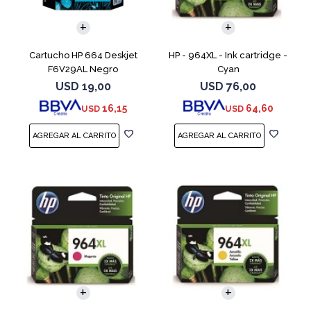
Cartucho HP 664 Deskjet
HP - 964XL - Ink cartridge -
F6V29AL Negro
Cyan
USD
19,00
USD
76,00
16,15
64,60
USD
USD