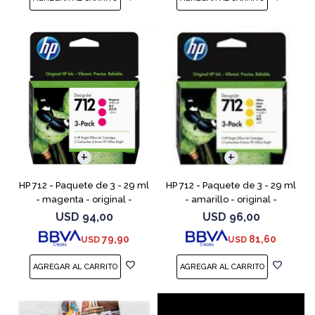
HP 712 - Paquete de 3 - 29 ml
HP 712 - Paquete de 3 - 29 ml
- magenta - original -
- amarillo - original -
DesignJet - cartucho de tinta
DesignJet - cartucho de tinta
USD
94,00
USD
96,00
- para DesignJet Studio, T210,
- para DesignJet Studio, T210,
79,90
81,60
USD
USD
T230, T250, T6
T230, T250, T