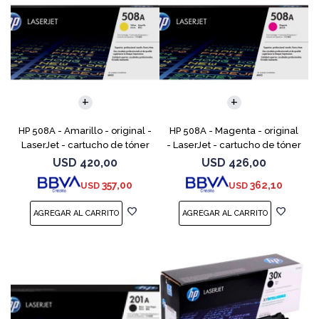
HP 508A - Amarillo - original -
HP 508A - Magenta - original
LaserJet - cartucho de tóner
- LaserJet - cartucho de tóner
(CF362A) - para Color
(CF363A) - para Color
USD
420,00
USD
426,00
LaserJet Enterprise MFP M577;
LaserJet Enterprise MFP M577;
357,00
362,10
USD
USD
LaserJet Enterp
LaserJet Enterpr