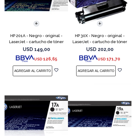
HP 201A - Negro - original -
HP 30X - Negro - original -
LaserJet - cartucho de tóner
LaserJet - cartucho de tóner
(CF400A) - para Color
(CF230X) - para LaserJet Pro
USD
149,00
USD
202,00
LaserJet Pro M252dn,
M203d, M203dn, M203dw, MFP
126,65
171,70
USD
USD
M252dw, M252n, MFP M277c6,
M227fdn, MFP M2