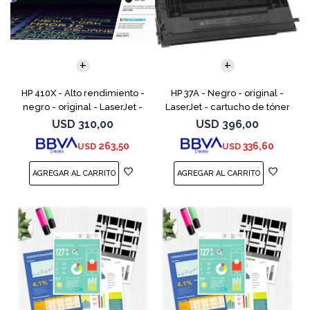
HP 410X - Alto rendimiento -
HP 37A - Negro - original -
negro - original - LaserJet -
LaserJet - cartucho de tóner
cartucho de tóner (CF410X) -
(CF237A) - para LaserJet
USD
310,00
USD
396,00
para Color LaserJet Pro M452,
Managed MFP E62555;
263,50
336,60
USD
USD
MFP M377,
LaserJet Managed Flow MFP