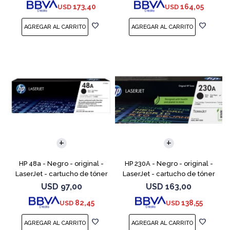
173,40
164,05
USD
USD
M254dw, M254n
M254dw, M254nw,
HP 48a - Negro - original -
HP 230A - Negro - original -
LaserJet - cartucho de tóner
LaserJet - cartucho de tóner
(CF248A) - para LaserJet Pro
(W2300A) - para Color
USD
97,00
USD
163,00
M15a, MFP M28a, MFP M28w,
LaserJet Pro 4201, 4203, MFP
82,45
138,55
USD
USD
MFP M31w
4301, MFP 4303