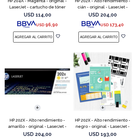
HP 204A - Magenta - original -
HP 202X - Alto rendimiento -
LaserJet - cartucho de tóner
cián - original - LaserJet -
(CF513A) - para Color LaserJet
cartucho de tóner (CF501X) -
USD
114,00
USD
204,00
Pro M154a, M154nw, MFP
para Color LaserJet Pro
96,90
173,40
USD
USD
M180n, MFP M18
M254dw, M254nw, M
HP 202X - Alto rendimiento -
HP 202X - Alto rendimiento -
amarillo - original - LaserJet -
negro - original - LaserJet -
cartucho de tóner (CF502X) -
cartucho de tóner (CF500X) -
USD
204,00
USD
193,00
para Color LaserJet Pro
para Color LaserJet Pro