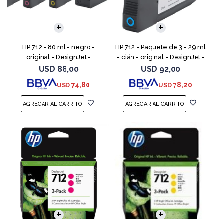
HP 712 - 80 ml - negro -
HP 712 - Paquete de 3 - 29 ml
original - DesignJet -
- cián - original - DesignJet -
cartucho de tinta - para
cartucho de tinta - para
USD
88,00
USD
92,00
DesignJet Studio, T210, T230,
DesignJet Studio, T210, T230,
74,80
78,20
USD
USD
T250, T630, T650
T250, T630,