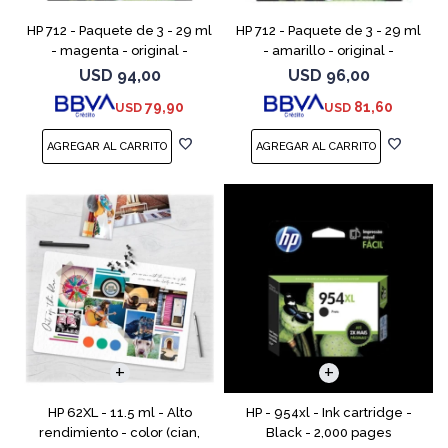
HP 712 - Paquete de 3 - 29 ml
HP 712 - Paquete de 3 - 29 ml
- magenta - original -
- amarillo - original -
DesignJet - cartucho de tinta
DesignJet - cartucho de tinta
USD
94,00
USD
96,00
- para DesignJet Studio, T210,
- para DesignJet Studio, T210,
79,90
81,60
USD
USD
T230, T250, T6
T230, T250, T
HP 62XL - 11.5 ml - Alto
HP - 954xl - Ink cartridge -
rendimiento - color (cian,
Black - 2,000 pages