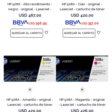
HP 508X - Alto rendimiento -
HP 508A - Cián - original -
negro - original - LaserJet -
LaserJet - cartucho de tóner
cartucho de tóner (CF360X) -
(CF361A) - para Color
USD
467,00
USD
420,00
para Color LaserJet
LaserJet Enterprise MFP M577;
396,95
357,00
USD
USD
Enterprise MFP M577;
LaserJet Enterprise
HP 508A - Amarillo - original -
HP 508A - Magenta - original
LaserJet - cartucho de tóner
- LaserJet - cartucho de tóner
(CF362A) - para Color
(CF363A) - para Color
USD
420,00
USD
426,00