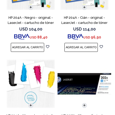
HP 204A - Negro - original -
HP 204A - Cián - original -
LaserJet - cartucho de tóner
LaserJet - cartucho de tóner
(CF510A) - para Color
(CF511A) - para Color LaserJet
USD
104,00
USD
114,00
LaserJet Pro M154a, M154nw,
Pro M154a, M154nw, MFP
88,40
96,90
USD
USD
MFP M180n, MFP M180n
M180n, MFP M180nw