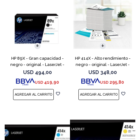
HP 89X - Gran capacidad -
HP 414X - Alto rendimiento -
negro - original - LaserJet -
negro - original - LaserJet -
cartucho de tóner (CF289X)
cartucho de tóner (W2020X) -
USD
494,00
USD
348,00
para Color LaserJet
419,90
295,80
USD
USD
Enterprise M455, MFP