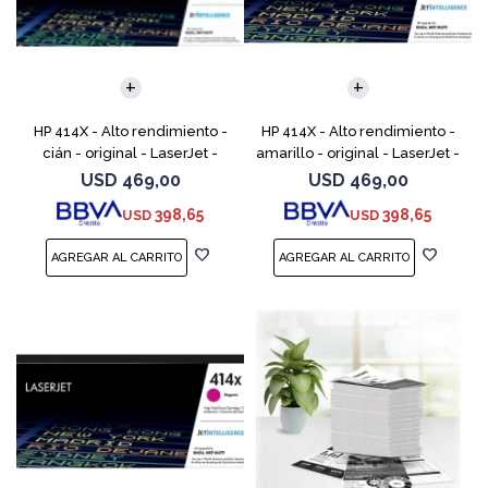
HP 414X - Alto rendimiento -
HP 414X - Alto rendimiento -
cián - original - LaserJet -
amarillo - original - LaserJet -
cartucho de tóner (W2021X) -
cartucho de tóner (W2022X) -
USD
469,00
USD
469,00
para Color LaserJet
para Color LaserJet
398,65
398,65
USD
USD
Enterprise M455, MFP
Enterprise M455,