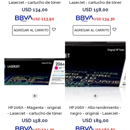
LaserJet - cartucho de tóner
LaserJet - cartucho de tóner
(W2110A) - para Color
(W2112A) - para Color
USD
134,00
USD
158,00
LaserJet Pro M255, M283, MFP
LaserJet Pro M255, M283, MFP
113,90
134,30
USD
USD
M282, MFP M283
M282, MFP M283
HP 206A - Magenta - original
HP 206X - Alto rendimiento -
- LaserJet - cartucho de tóner
negro - original - LaserJet -
(W2113A) - para Color
cartucho de tóner (W2110X) -
USD
158,00
USD
189,00
LaserJet Pro M255, M283, MFP
para Color LaserJet Pro M255,
134,30
160,65
USD
USD