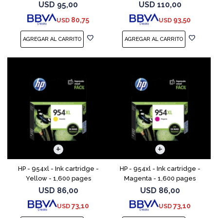
magenta, amarillo) - original
USD
95,00
USD
110,00
- cartucho de tinta - para
80,75
93,50
USD
USD
ENVY 55XX, 56XX, 76
HP - 954xl - Ink cartridge -
HP - 954xl - Ink cartridge -
Yellow - 1,600 pages
Magenta - 1,600 pages
USD
86,00
USD
86,00
73,10
73,10
USD
USD