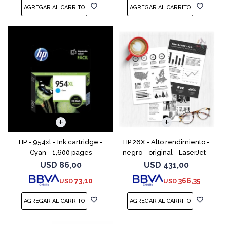
HP - 954xl - Ink cartridge -
HP 26X - Alto rendimiento -
Cyan - 1,600 pages
negro - original - LaserJet -
cartucho de tóner (CF226X) -
USD
86,00
USD
431,00
para LaserJet Pro M402, MFP
73,10
366,35
USD
USD
M426