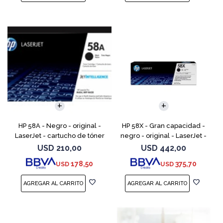
HP 58A - Negro - original -
HP 58X - Gran capacidad -
LaserJet - cartucho de tóner
negro - original - LaserJet -
(CF258A) - para LaserJet Pro
cartucho de tóner (CF258X) -
USD
210,00
USD
442,00
M404dn, M404dw, M404n,
para LaserJet Pro M404dn,
178,50
375,70
USD
USD
M428fdw, MFP M428dw
M404dw, M404n, M4