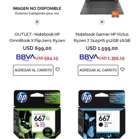
COMPARAR
COMPARAR
OUTLET- Notebook HP
Notebook Gamer HP Victus
OmniBook X Flip 2en1 Ryzen
Ryzen 7 7445HS 512GB 16GB
5 512GB 8GB
RTX 4050
USD
699,00
USD
1.599,00
594,15
1.359,15
USD
USD