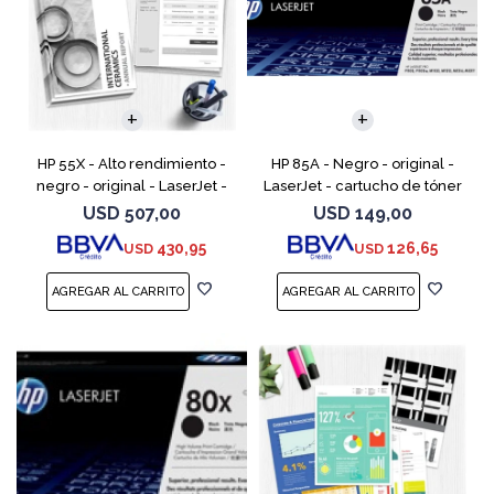
HP 55X - Alto rendimiento -
HP 85A - Negro - original -
negro - original - LaserJet -
LaserJet - cartucho de tóner
cartucho de tóner (CE255X) -
(CE285A) - para LaserJet Pro
USD
507,00
USD
149,00
para LaserJet Enterprise MFP
M1132 MFP, M1212nf MFP,
430,95
126,65
USD
USD
M525; LaserJ
M1217nfw MFP, P110