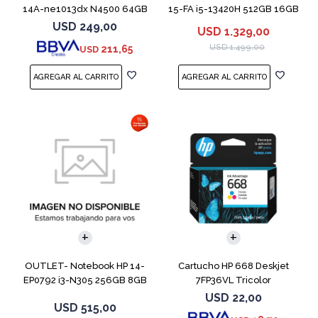
14A-ne1013dx N4500 64GB
15-FA i5-13420H 512GB 16GB
4GB 14" Grey
RTX 4050
USD
249,00
USD
1.329,00
USD
1.499,00
211,65
USD
COMPARAR
OUTLET- Notebook HP 14-
Cartucho HP 668 Deskjet
EP0792 i3-N305 256GB 8GB
7FP36VL Tricolor
14" Moonligh
USD
22,00
USD
515,00