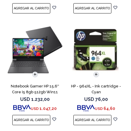
COMPARAR
Notebook Gamer HP 15,6''
HP - 964XL - Ink cartridge -
Core I5 8gb 512gb Win11
Cyan
Rtx3050
USD
1.232,00
USD
76,00
1.047,20
64,60
USD
USD