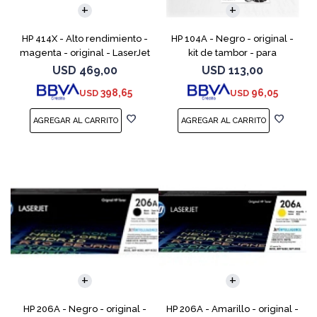
HP 414X - Alto rendimiento -
HP 104A - Negro - original -
magenta - original - LaserJet
kit de tambor - para
- cartucho de tóner (W2023X)
Neverstop Laser 1000a,
USD
469,00
USD
113,00
- para Color LaserJet
1000n, 1000w, MFP 1200a, MFP
398,65
96,05
USD
USD
Enterprise M455, M
1200n, MFP 1200nw, MFP 120
HP 206A - Negro - original -
HP 206A - Amarillo - original -