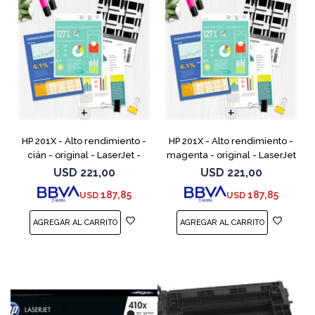
HP 201X - Alto rendimiento -
HP 201X - Alto rendimiento -
cián - original - LaserJet -
magenta - original - LaserJet
cartucho de tóner (CF401X) -
- cartucho de tóner (CF403X)
USD
221,00
USD
221,00
para Color LaserJet Pro
- para Color LaserJet Pro
187,85
187,85
USD
USD
M252dn, M252dw, M
M252dn, M252dw