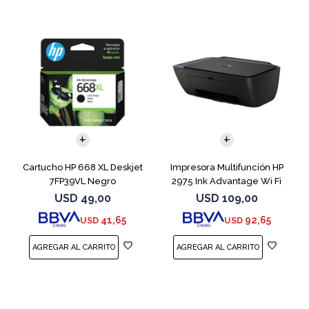
Cartucho HP 668 XL Deskjet
Impresora Multifunción HP
7FP39VL Negro
2975 Ink Advantage Wi Fi
USD
49,00
USD
109,00
41,65
92,65
USD
USD