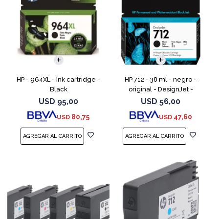
HP - 964XL - Ink cartridge -
HP 712 - 38 ml - negro -
Black
original - DesignJet -
cartucho de tinta - para
USD
95,00
USD
56,00
DesignJet Studio, T210, T230,
80,75
47,60
USD
USD
T250, T630, T650