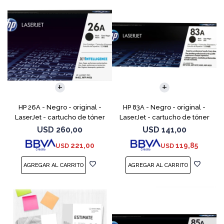
HP 26A - Negro - original -
HP 83A - Negro - original -
LaserJet - cartucho de tóner
LaserJet - cartucho de tóner
(CF226A) - para LaserJet Pro
(CF283A) - para LaserJet Pro
USD
260,00
USD
141,00
M402, MFP M426
M201, M202, MFP M125, MFP
221,00
119,85
USD
USD
M127, MFP M225