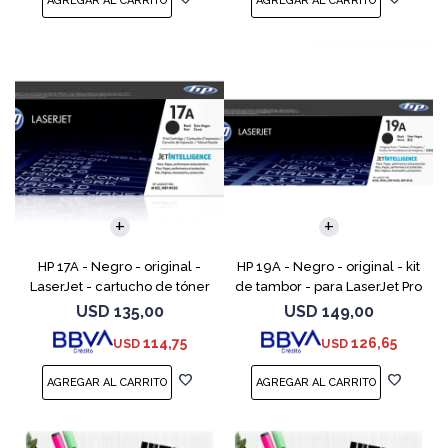
HP 17A - Negro - original -
HP 19A - Negro - original - kit
LaserJet - cartucho de tóner
de tambor - para LaserJet Pro
(CF217A) - para LaserJet Pro
M102, M104, MFP M130, MFP
USD
135,00
USD
149,00
M102a, M102w, MFP M130a,
M132
114,75
126,65
USD
USD
MFP M130fn, MFP M