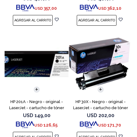
LaserJet Enterprise MFP M577;
LaserJet Enterprise MFP M577;
357,00
362,10
USD
USD
LaserJet Enterp
LaserJet Enterpr
HP 201A - Negro - original -
HP 30X - Negro - original -
LaserJet - cartucho de tóner
LaserJet - cartucho de tóner
(CF400A) - para Color
(CF230X) - para LaserJet Pro
USD
149,00
USD
202,00
LaserJet Pro M252dn,
M203d, M203dn, M203dw, MFP
126,65
171,70
USD
USD
M252dw, M252n, MFP M277c6,
M227fdn, MFP M2