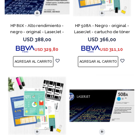
HP 80X - Alto rendimiento -
HP 508A - Negro - original -
negro - original - LaserJet -
LaserJet - cartucho de tóner
cartucho de tóner (CF280X) -
(CF360A) - para Color
USD
388,00
USD
366,00
para LaserJet Pro 400 M401,
LaserJet Enterprise MFP M577;
329,80
311,10
USD
USD
MFP M425
LaserJet Enterpris