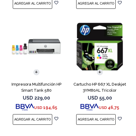
Impresora Multifunción HP
Cartucho HP 667 XL Deskjet
Smart Tank 580
3YM80AL Tricolor
USD
229,00
USD
55,00
194,65
46,75
USD
USD