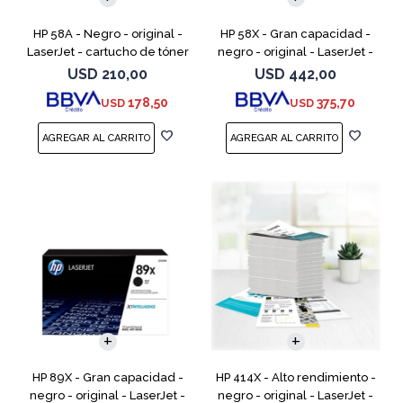
HP 58A - Negro - original -
HP 58X - Gran capacidad -
LaserJet - cartucho de tóner
negro - original - LaserJet -
(CF258A) - para LaserJet Pro
cartucho de tóner (CF258X) -
USD
210,00
USD
442,00
M404dn, M404dw, M404n,
para LaserJet Pro M404dn,
178,50
375,70
USD
USD
M428fdw, MFP M428dw
M404dw, M404n, M4
HP 89X - Gran capacidad -
HP 414X - Alto rendimiento -
negro - original - LaserJet -
negro - original - LaserJet -