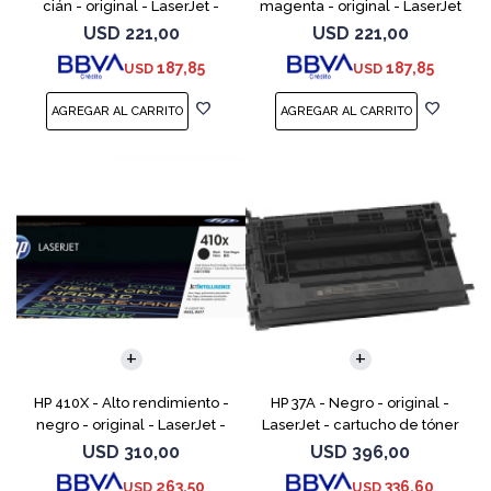
cián - original - LaserJet -
magenta - original - LaserJet
cartucho de tóner (CF401X) -
- cartucho de tóner (CF403X)
USD
221,00
USD
221,00
para Color LaserJet Pro
- para Color LaserJet Pro
187,85
187,85
USD
USD
M252dn, M252dw, M
M252dn, M252dw
HP 410X - Alto rendimiento -
HP 37A - Negro - original -
negro - original - LaserJet -
LaserJet - cartucho de tóner
cartucho de tóner (CF410X) -
(CF237A) - para LaserJet
USD
310,00
USD
396,00
para Color LaserJet Pro M452,
Managed MFP E62555;
263,50
336,60
USD
USD
MFP M377,
LaserJet Managed Flow MFP