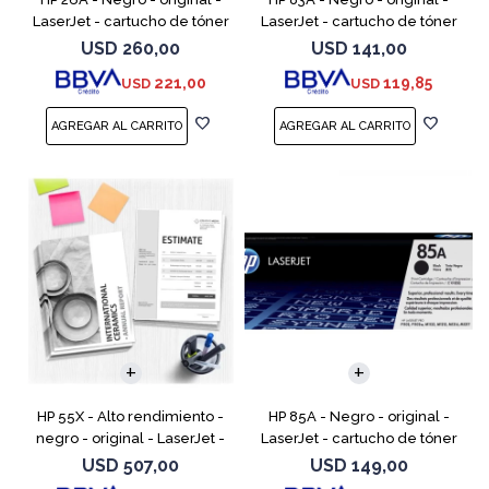
LaserJet - cartucho de tóner
LaserJet - cartucho de tóner
(CF226A) - para LaserJet Pro
(CF283A) - para LaserJet Pro
USD
260,00
USD
141,00
M402, MFP M426
M201, M202, MFP M125, MFP
221,00
119,85
USD
USD
M127, MFP M225
HP 55X - Alto rendimiento -
HP 85A - Negro - original -
negro - original - LaserJet -
LaserJet - cartucho de tóner
cartucho de tóner (CE255X) -
(CE285A) - para LaserJet Pro
USD
507,00
USD
149,00
para LaserJet Enterprise MFP
M1132 MFP, M1212nf MFP,