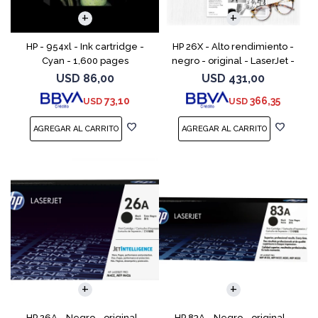
HP - 954xl - Ink cartridge -
HP 26X - Alto rendimiento -
Cyan - 1,600 pages
negro - original - LaserJet -
cartucho de tóner (CF226X) -
USD
86,00
USD
431,00
para LaserJet Pro M402, MFP
73,10
366,35
USD
USD
M426
HP 26A - Negro - original -
HP 83A - Negro - original -