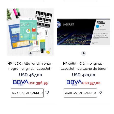
HP 508X - Alto rendimiento -
HP 508A - Cián - original -
negro - original - LaserJet -
LaserJet - cartucho de tóner
cartucho de tóner (CF360X) -
(CF361A) - para Color
USD
467,00
USD
420,00
para Color LaserJet
LaserJet Enterprise MFP M577;
396,95
357,00
USD
USD
Enterprise MFP M577;
LaserJet Enterprise