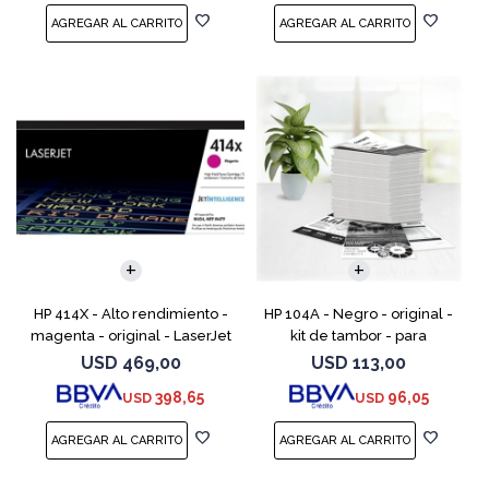
HP 414X - Alto rendimiento -
HP 104A - Negro - original -
magenta - original - LaserJet
kit de tambor - para
- cartucho de tóner (W2023X)
Neverstop Laser 1000a,
USD
469,00
USD
113,00
- para Color LaserJet
1000n, 1000w, MFP 1200a, MFP
398,65
96,05
USD
USD
Enterprise M455, M
1200n, MFP 1200nw, MFP 120