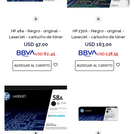
HP 48a - Negro - original -
HP 230A - Negro - original -
LaserJet - cartucho de tóner
LaserJet - cartucho de tóner
(CF248A) - para LaserJet Pro
(W2300A) - para Color
USD
97,00
USD
163,00
M15a, MFP M28a, MFP M28w,
LaserJet Pro 4201, 4203, MFP
82,45
138,55
USD
USD
MFP M31w
4301, MFP 4303