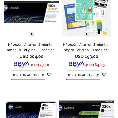
HP 202X - Alto rendimiento -
HP 202X - Alto rendimiento -
amarillo - original - LaserJet -
negro - original - LaserJet -
cartucho de tóner (CF502X) -
cartucho de tóner (CF500X) -
USD
204,00
USD
193,00
para Color LaserJet Pro
para Color LaserJet Pro
173,40
164,05
USD
USD
M254dw, M254n
M254dw, M254nw,