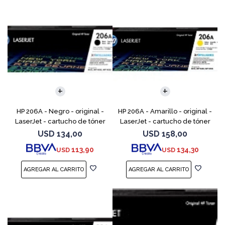
HP 206A - Negro - original -
HP 206A - Amarillo - original -
LaserJet - cartucho de tóner
LaserJet - cartucho de tóner
(W2110A) - para Color
(W2112A) - para Color
USD
134,00
USD
158,00
LaserJet Pro M255, M283, MFP
LaserJet Pro M255, M283, MFP
113,90
134,30
USD
USD
M282, MFP M283
M282, MFP M283