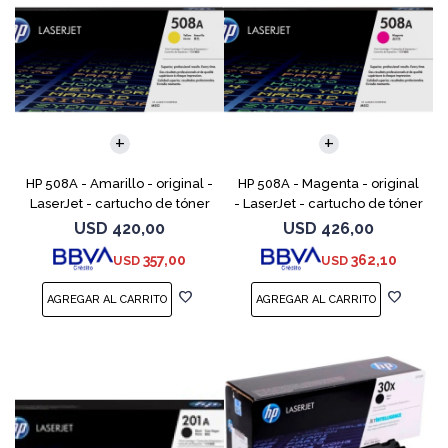
HP 508A - Amarillo - original -
HP 508A - Magenta - original
LaserJet - cartucho de tóner
- LaserJet - cartucho de tóner
(CF362A) - para Color
(CF363A) - para Color
USD
420,00
USD
426,00
LaserJet Enterprise MFP M577;
LaserJet Enterprise MFP M577;
357,00
362,10
USD
USD
LaserJet Enterp
LaserJet Enterpr