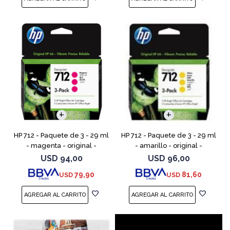
HP 712 - Paquete de 3 - 29 ml
HP 712 - Paquete de 3 - 29 ml
- magenta - original -
- amarillo - original -
DesignJet - cartucho de tinta
DesignJet - cartucho de tinta
USD
94,00
USD
96,00
- para DesignJet Studio, T210,
- para DesignJet Studio, T210,
79,90
81,60
USD
USD
T230, T250, T6
T230, T250, T