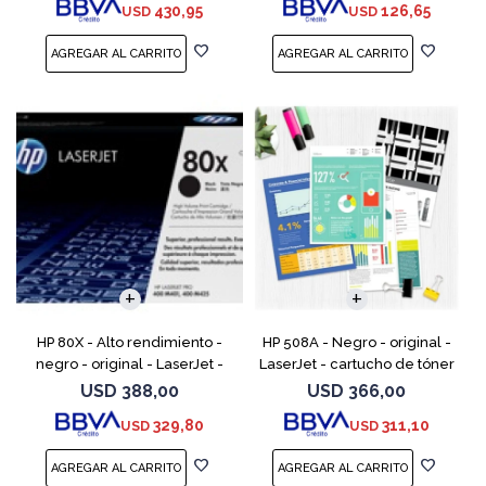
430,95
126,65
USD
USD
M525; LaserJ
M1217nfw MFP, P110
HP 80X - Alto rendimiento -
HP 508A - Negro - original -
negro - original - LaserJet -
LaserJet - cartucho de tóner
cartucho de tóner (CF280X) -
(CF360A) - para Color
USD
388,00
USD
366,00
para LaserJet Pro 400 M401,
LaserJet Enterprise MFP M577;
329,80
311,10
USD
USD
MFP M425
LaserJet Enterpris