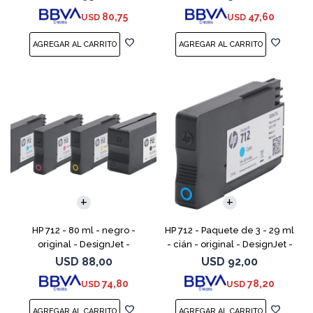
DesignJet Studio, T210, T230,
80,75
47,60
USD
USD
T250, T630, T650
HP 712 - 80 ml - negro -
HP 712 - Paquete de 3 - 29 ml
original - DesignJet -
- cián - original - DesignJet -
cartucho de tinta - para
cartucho de tinta - para
USD
88,00
USD
92,00
DesignJet Studio, T210, T230,
DesignJet Studio, T210, T230,
74,80
78,20
USD
USD
T250, T630, T650
T250, T630,