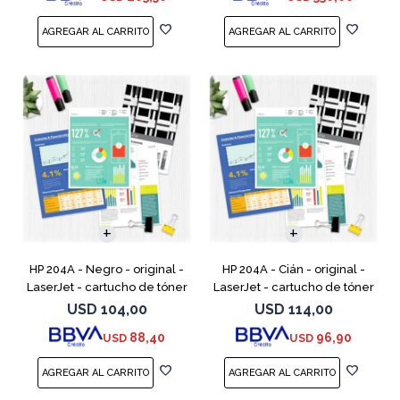
HP 204A - Negro - original -
HP 204A - Cián - original -
LaserJet - cartucho de tóner
LaserJet - cartucho de tóner
(CF510A) - para Color
(CF511A) - para Color LaserJet
USD
104,00
USD
114,00
LaserJet Pro M154a, M154nw,
Pro M154a, M154nw, MFP
88,40
96,90
USD
USD
MFP M180n, MFP M180n
M180n, MFP M180nw