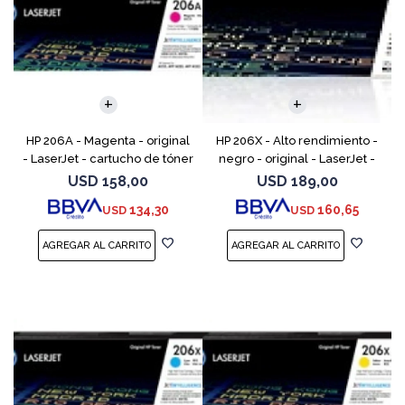
HP 206A - Magenta - original
HP 206X - Alto rendimiento -
- LaserJet - cartucho de tóner
negro - original - LaserJet -
(W2113A) - para Color
cartucho de tóner (W2110X) -
USD
158,00
USD
189,00
LaserJet Pro M255, M283, MFP
para Color LaserJet Pro M255,
134,30
160,65
USD
USD
M282, MFP M283
M283, MFP