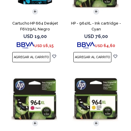
Cartucho HP 664 Deskjet
HP - 964XL - Ink cartridge -
F6V29AL Negro
Cyan
USD
19,00
USD
76,00
16,15
64,60
USD
USD