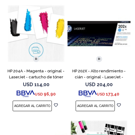
HP 204A - Magenta - original -
HP 202X - Alto rendimiento -
LaserJet - cartucho de tóner
cián - original - LaserJet -
(CF513A) - para Color LaserJet
cartucho de tóner (CF501X) -
USD
114,00
USD
204,00
Pro M154a, M154nw, MFP
para Color LaserJet Pro
96,90
173,40
USD
USD
M180n, MFP M18
M254dw, M254nw, M