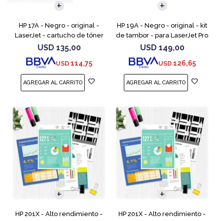
HP 17A - Negro - original -
HP 19A - Negro - original - kit
LaserJet - cartucho de tóner
de tambor - para LaserJet Pro
(CF217A) - para LaserJet Pro
M102, M104, MFP M130, MFP
USD
135,00
USD
149,00
M102a, M102w, MFP M130a,
M132
114,75
126,65
USD
USD
MFP M130fn, MFP M
HP 201X - Alto rendimiento -
HP 201X - Alto rendimiento -