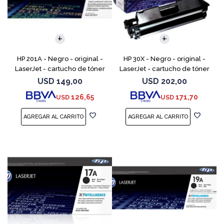
HP 201A - Negro - original -
HP 30X - Negro - original -
LaserJet - cartucho de tóner
LaserJet - cartucho de tóner
(CF400A) - para Color
(CF230X) - para LaserJet Pro
USD
149,00
USD
202,00
LaserJet Pro M252dn,
M203d, M203dn, M203dw, MFP
126,65
171,70
USD
USD
M252dw, M252n, MFP M277c6,
M227fdn, MFP M2