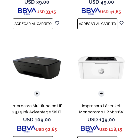
USD
39,00
USD
49,00
33,15
41,65
USD
USD
Impresora Multifunción HP
Impresora Láser Jet
2975 Ink Advantage Wi Fi
Monocromo HP M111W
USD
109,00
USD
139,00
92,65
118,15
USD
USD