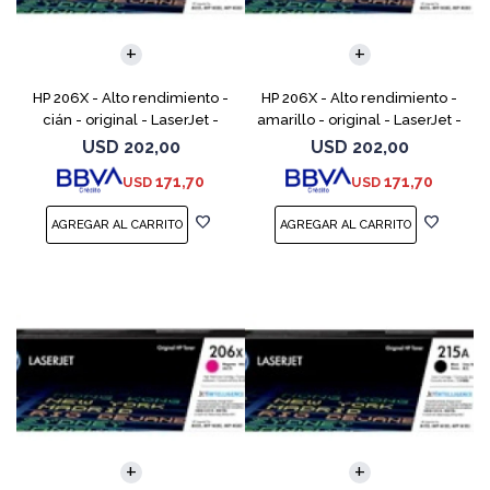
HP 206X - Alto rendimiento -
HP 206X - Alto rendimiento -
cián - original - LaserJet -
amarillo - original - LaserJet -
cartucho de tóner (W2111X) -
cartucho de tóner (W2112X) -
USD
202,00
USD
202,00
para Color LaserJet Pro M255,
para Color LaserJet Pro M255,
171,70
171,70
USD
USD
M283, MFP M
M283, M