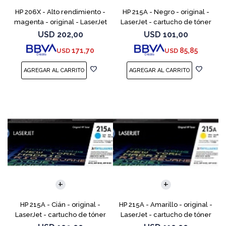
HP 206X - Alto rendimiento -
HP 215A - Negro - original -
magenta - original - LaserJet
LaserJet - cartucho de tóner
- cartucho de tóner (W2113X)
(W2310A) - para Color
USD
202,00
USD
101,00
- para Color LaserJet Pro
LaserJet Pro M155a, M155nw,
171,70
85,85
USD
USD
M255, M283, MF
MFP M182n, MFP M182n
HP 215A - Cián - original -
HP 215A - Amarillo - original -
LaserJet - cartucho de tóner
LaserJet - cartucho de tóner
(W2311A) - para Color
(W2312A) - para Color