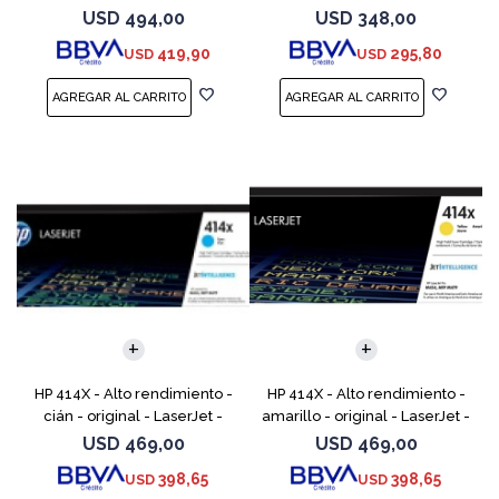
cartucho de tóner (CF289X)
cartucho de tóner (W2020X) -
USD
494,00
USD
348,00
para Color LaserJet
419,90
295,80
USD
USD
Enterprise M455, MFP
HP 414X - Alto rendimiento -
HP 414X - Alto rendimiento -
cián - original - LaserJet -
amarillo - original - LaserJet -
cartucho de tóner (W2021X) -
cartucho de tóner (W2022X) -
USD
469,00
USD
469,00
para Color LaserJet
para Color LaserJet
398,65
398,65
USD
USD
Enterprise M455, MFP
Enterprise M455,