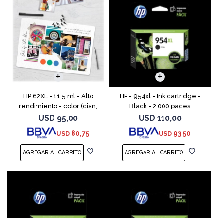
HP 62XL - 11.5 ml - Alto
HP - 954xl - Ink cartridge -
rendimiento - color (cian,
Black - 2,000 pages
magenta, amarillo) - original
USD
95,00
USD
110,00
- cartucho de tinta - para
80,75
93,50
USD
USD
ENVY 55XX, 56XX, 76