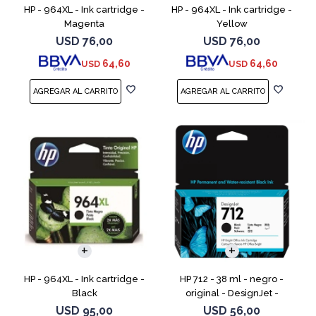
HP - 964XL - Ink cartridge -
HP - 964XL - Ink cartridge -
Magenta
Yellow
USD
76,00
USD
76,00
64,60
64,60
USD
USD
HP - 964XL - Ink cartridge -
HP 712 - 38 ml - negro -
Black
original - DesignJet -
cartucho de tinta - para
USD
95,00
USD
56,00