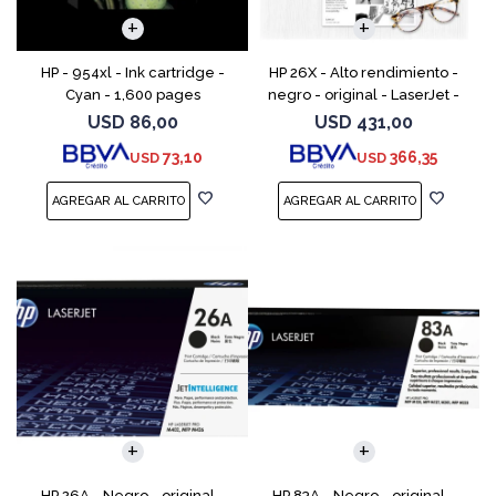
HP - 954xl - Ink cartridge -
HP 26X - Alto rendimiento -
Cyan - 1,600 pages
negro - original - LaserJet -
cartucho de tóner (CF226X) -
USD
86,00
USD
431,00
para LaserJet Pro M402, MFP
73,10
366,35
USD
USD
M426
HP 26A - Negro - original -
HP 83A - Negro - original -