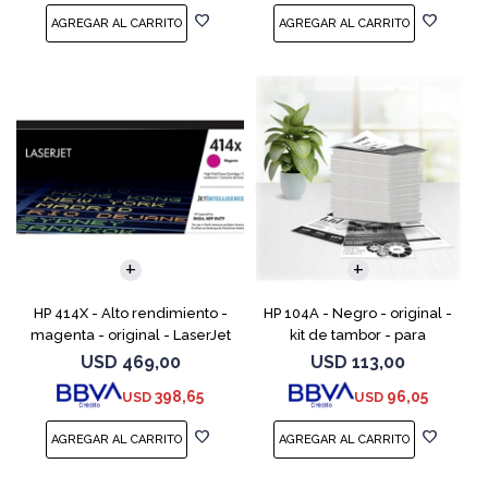
HP 414X - Alto rendimiento -
HP 104A - Negro - original -
magenta - original - LaserJet
kit de tambor - para
- cartucho de tóner (W2023X)
Neverstop Laser 1000a,
USD
469,00
USD
113,00
- para Color LaserJet
1000n, 1000w, MFP 1200a, MFP
398,65
96,05
USD
USD
Enterprise M455, M
1200n, MFP 1200nw, MFP 120