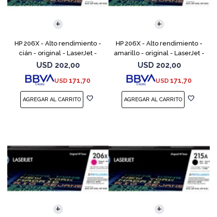
HP 206X - Alto rendimiento -
HP 206X - Alto rendimiento -
cián - original - LaserJet -
amarillo - original - LaserJet -
cartucho de tóner (W2111X) -
cartucho de tóner (W2112X) -
USD
202,00
USD
202,00
para Color LaserJet Pro M255,
para Color LaserJet Pro M255,
171,70
171,70
USD
USD
M283, MFP M
M283, M