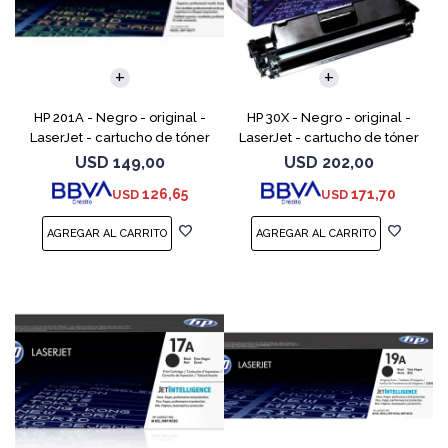
HP 201A - Negro - original -
HP 30X - Negro - original -
LaserJet - cartucho de tóner
LaserJet - cartucho de tóner
(CF400A) - para Color
(CF230X) - para LaserJet Pro
USD
149,00
USD
202,00
LaserJet Pro M252dn,
M203d, M203dn, M203dw, MFP
126,65
171,70
USD
USD
M252dw, M252n, MFP M277c6,
M227fdn, MFP M2