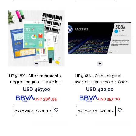
HP 508X - Alto rendimiento -
HP 508A - Cián - original -
negro - original - LaserJet -
LaserJet - cartucho de tóner
cartucho de tóner (CF360X) -
(CF361A) - para Color
USD
467,00
USD
420,00
para Color LaserJet
LaserJet Enterprise MFP M577;
396,95
357,00
USD
USD
Enterprise MFP M577;
LaserJet Enterprise