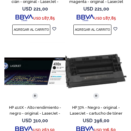
cián - original - LaserJet -
magenta - original - LaserJet
cartucho de tóner (CF401X) -
- cartucho de tóner (CF403X)
USD
221,00
USD
221,00
para Color LaserJet Pro
- para Color LaserJet Pro
187,85
187,85
USD
USD
M252dn, M252dw, M
M252dn, M252dw
HP 410X - Alto rendimiento -
HP 37A - Negro - original -
negro - original - LaserJet -
LaserJet - cartucho de tóner
cartucho de tóner (CF410X) -
(CF237A) - para LaserJet
USD
310,00
USD
396,00
para Color LaserJet Pro M452,
Managed MFP E62555;
263,50
336,60
USD
USD
MFP M377,
LaserJet Managed Flow MFP