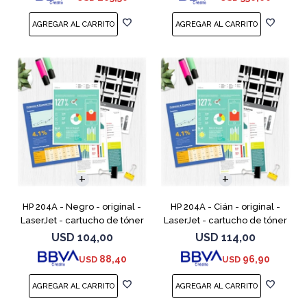
HP 204A - Negro - original -
HP 204A - Cián - original -
LaserJet - cartucho de tóner
LaserJet - cartucho de tóner
(CF510A) - para Color
(CF511A) - para Color LaserJet
USD
104,00
USD
114,00
LaserJet Pro M154a, M154nw,
Pro M154a, M154nw, MFP
88,40
96,90
USD
USD
MFP M180n, MFP M180n
M180n, MFP M180nw