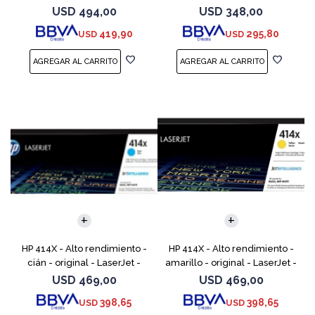
cartucho de tóner (CF289X)
cartucho de tóner (W2020X) -
USD
494,00
USD
348,00
para Color LaserJet
419,90
295,80
USD
USD
Enterprise M455, MFP
HP 414X - Alto rendimiento -
HP 414X - Alto rendimiento -
cián - original - LaserJet -
amarillo - original - LaserJet -
cartucho de tóner (W2021X) -
cartucho de tóner (W2022X) -
USD
469,00
USD
469,00
para Color LaserJet
para Color LaserJet
398,65
398,65
USD
USD
Enterprise M455, MFP
Enterprise M455,