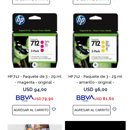
HP 712 - Paquete de 3 - 29 ml
HP 712 - Paquete de 3 - 29 ml
- magenta - original -
- amarillo - original -
DesignJet - cartucho de tinta
DesignJet - cartucho de tinta
USD
94,00
USD
96,00
- para DesignJet Studio, T210,
- para DesignJet Studio, T210,
79,90
81,60
USD
USD
T230, T250, T6
T230, T250, T