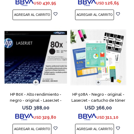
430,95
126,65
USD
USD
M525; LaserJ
M1217nfw MFP, P110
HP 80X - Alto rendimiento -
HP 508A - Negro - original -
negro - original - LaserJet -
LaserJet - cartucho de tóner
cartucho de tóner (CF280X) -
(CF360A) - para Color
USD
388,00
USD
366,00
para LaserJet Pro 400 M401,
LaserJet Enterprise MFP M577;
329,80
311,10
USD
USD
MFP M425
LaserJet Enterpris