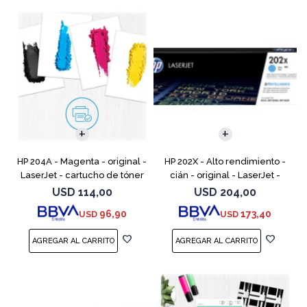
HP 204A - Magenta - original -
HP 202X - Alto rendimiento -
LaserJet - cartucho de tóner
cián - original - LaserJet -
(CF513A) - para Color LaserJet
cartucho de tóner (CF501X) -
USD
114,00
USD
204,00
Pro M154a, M154nw, MFP
para Color LaserJet Pro
96,90
173,40
USD
USD
M180n, MFP M18
M254dw, M254nw, M