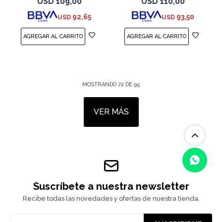
USD
109,00
USD
110,00
LaserJet Pro M155a, M155nw,
LaserJet Pro M155a, M155nw,
92,65
93,50
USD
USD
MFP M182n, MFP M182nw
MFP M182n, MFP M1
MOSTRANDO
72
DE
95
VER MÁS
Suscríbete a nuestra newsletter
Recibe todas las novedades y ofertas de nuestra tienda.
(0/4)