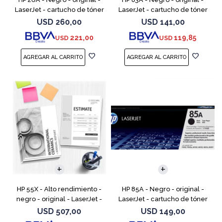
LaserJet - cartucho de tóner
LaserJet - cartucho de tóner
(CF226A) - para LaserJet Pro
(CF283A) - para LaserJet Pro
USD
260,00
USD
141,00
M402, MFP M426
M201, M202, MFP M125, MFP
221,00
119,85
USD
USD
M127, MFP M225
HP 55X - Alto rendimiento -
HP 85A - Negro - original -
negro - original - LaserJet -
LaserJet - cartucho de tóner
cartucho de tóner (CE255X) -
(CE285A) - para LaserJet Pro
USD
507,00
USD
149,00
para LaserJet Enterprise MFP
M1132 MFP, M1212nf MFP,