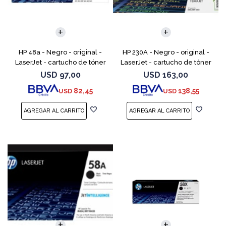
HP 48a - Negro - original -
HP 230A - Negro - original -
LaserJet - cartucho de tóner
LaserJet - cartucho de tóner
(CF248A) - para LaserJet Pro
(W2300A) - para Color
USD
97,00
USD
163,00
M15a, MFP M28a, MFP M28w,
LaserJet Pro 4201, 4203, MFP
82,45
138,55
USD
USD
MFP M31w
4301, MFP 4303