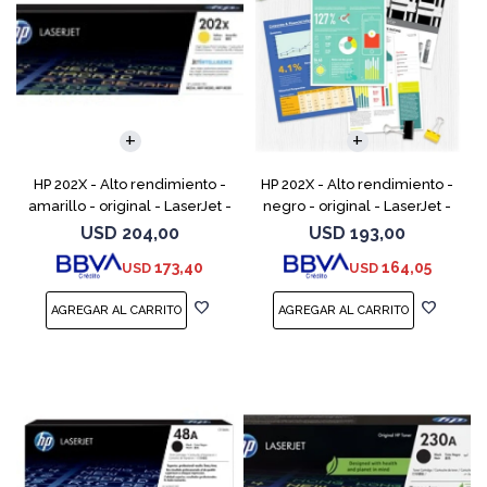
HP 202X - Alto rendimiento -
HP 202X - Alto rendimiento -
amarillo - original - LaserJet -
negro - original - LaserJet -
cartucho de tóner (CF502X) -
cartucho de tóner (CF500X) -
USD
204,00
USD
193,00
para Color LaserJet Pro
para Color LaserJet Pro
173,40
164,05
USD
USD
M254dw, M254n
M254dw, M254nw,