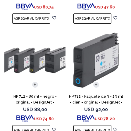
DesignJet Studio, T210, T230,
80,75
47,60
USD
USD
T250, T630, T650
HP 712 - 80 ml - negro -
HP 712 - Paquete de 3 - 29 ml
original - DesignJet -
- cián - original - DesignJet -
cartucho de tinta - para
cartucho de tinta - para
USD
88,00
USD
92,00
DesignJet Studio, T210, T230,
DesignJet Studio, T210, T230,
74,80
78,20
USD
USD
T250, T630, T650
T250, T630,