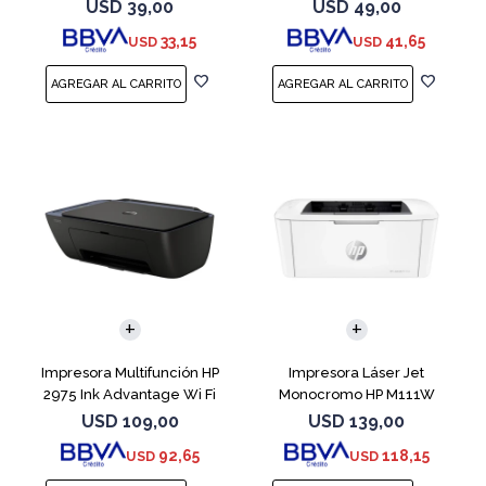
USD
39,00
USD
49,00
33,15
41,65
USD
USD
Impresora Multifunción HP
Impresora Láser Jet
2975 Ink Advantage Wi Fi
Monocromo HP M111W
USD
109,00
USD
139,00
92,65
118,15
USD
USD