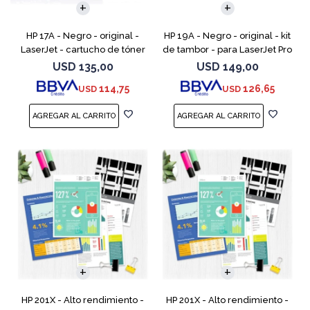
HP 17A - Negro - original -
HP 19A - Negro - original - kit
LaserJet - cartucho de tóner
de tambor - para LaserJet Pro
(CF217A) - para LaserJet Pro
M102, M104, MFP M130, MFP
USD
135,00
USD
149,00
M102a, M102w, MFP M130a,
M132
114,75
126,65
USD
USD
MFP M130fn, MFP M
HP 201X - Alto rendimiento -
HP 201X - Alto rendimiento -