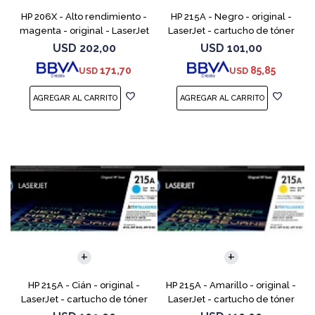
HP 206X - Alto rendimiento -
HP 215A - Negro - original -
magenta - original - LaserJet
LaserJet - cartucho de tóner
- cartucho de tóner (W2113X)
(W2310A) - para Color
USD
202,00
USD
101,00
- para Color LaserJet Pro
LaserJet Pro M155a, M155nw,
171,70
85,85
USD
USD
M255, M283, MF
MFP M182n, MFP M182n
HP 215A - Cián - original -
HP 215A - Amarillo - original -
LaserJet - cartucho de tóner
LaserJet - cartucho de tóner
(W2311A) - para Color
(W2312A) - para Color