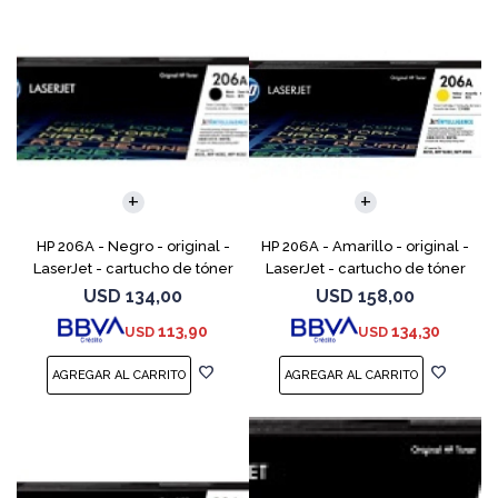
HP 206A - Negro - original -
HP 206A - Amarillo - original -
LaserJet - cartucho de tóner
LaserJet - cartucho de tóner
(W2110A) - para Color
(W2112A) - para Color
USD
134,00
USD
158,00
LaserJet Pro M255, M283, MFP
LaserJet Pro M255, M283, MFP
113,90
134,30
USD
USD
M282, MFP M283
M282, MFP M283