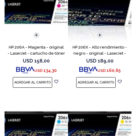
HP 206A - Magenta - original
HP 206X - Alto rendimiento -
- LaserJet - cartucho de tóner
negro - original - LaserJet -
(W2113A) - para Color
cartucho de tóner (W2110X) -
USD
158,00
USD
189,00
LaserJet Pro M255, M283, MFP
para Color LaserJet Pro M255,
134,30
160,65
USD
USD
M282, MFP M283
M283, MFP