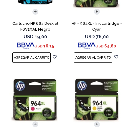
Cartucho HP 664 Deskjet
HP - 964XL - Ink cartridge -
F6V29AL Negro
Cyan
USD
19,00
USD
76,00
16,15
64,60
USD
USD