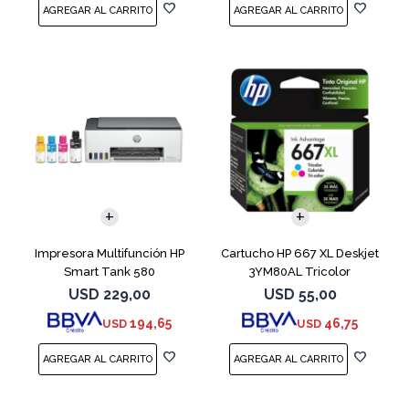
Impresora Multifunción HP
Cartucho HP 667 XL Deskjet
Smart Tank 580
3YM80AL Tricolor
USD
229,00
USD
55,00
194,65
46,75
USD
USD