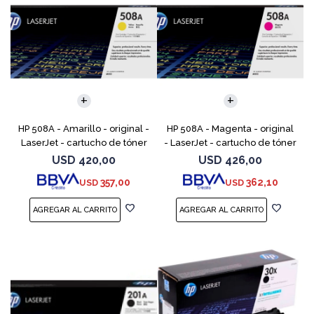
HP 508A - Amarillo - original -
HP 508A - Magenta - original
LaserJet - cartucho de tóner
- LaserJet - cartucho de tóner
(CF362A) - para Color
(CF363A) - para Color
USD
420,00
USD
426,00
LaserJet Enterprise MFP M577;
LaserJet Enterprise MFP M577;
357,00
362,10
USD
USD
LaserJet Enterp
LaserJet Enterpr