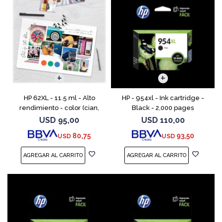
HP 62XL - 11.5 ml - Alto
HP - 954xl - Ink cartridge -
rendimiento - color (cian,
Black - 2,000 pages
magenta, amarillo) - original
USD
95,00
USD
110,00
- cartucho de tinta - para
80,75
93,50
USD
USD
ENVY 55XX, 56XX, 76