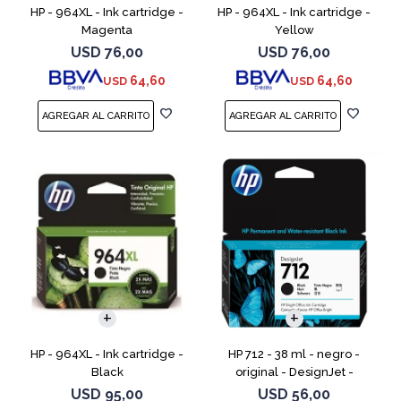
HP - 964XL - Ink cartridge -
HP - 964XL - Ink cartridge -
Magenta
Yellow
USD
76,00
USD
76,00
64,60
64,60
USD
USD
HP - 964XL - Ink cartridge -
HP 712 - 38 ml - negro -
Black
original - DesignJet -
cartucho de tinta - para
USD
95,00
USD
56,00