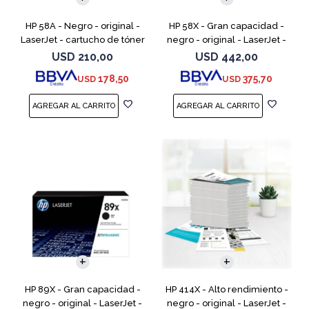
HP 58A - Negro - original -
HP 58X - Gran capacidad -
LaserJet - cartucho de tóner
negro - original - LaserJet -
(CF258A) - para LaserJet Pro
cartucho de tóner (CF258X) -
USD
210,00
USD
442,00
M404dn, M404dw, M404n,
para LaserJet Pro M404dn,
178,50
375,70
USD
USD
M428fdw, MFP M428dw
M404dw, M404n, M4
HP 89X - Gran capacidad -
HP 414X - Alto rendimiento -
negro - original - LaserJet -
negro - original - LaserJet -