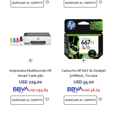
Impresora Multifunción HP
Cartucho HP 667 XL Deskjet
Smart Tank 580
3YM80AL Tricolor
USD
229,00
USD
55,00
194,65
46,75
USD
USD