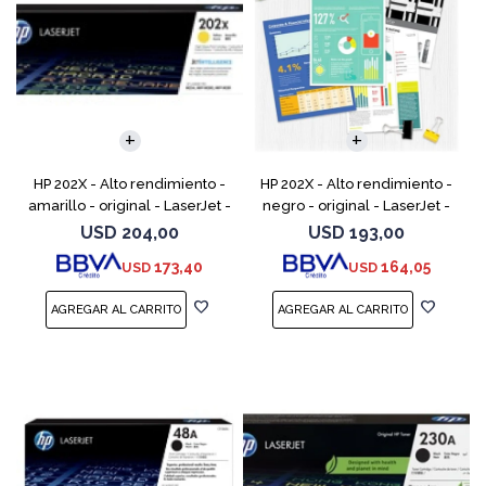
HP 202X - Alto rendimiento -
HP 202X - Alto rendimiento -
amarillo - original - LaserJet -
negro - original - LaserJet -
cartucho de tóner (CF502X) -
cartucho de tóner (CF500X) -
USD
204,00
USD
193,00
para Color LaserJet Pro
para Color LaserJet Pro
173,40
164,05
USD
USD
M254dw, M254n
M254dw, M254nw,