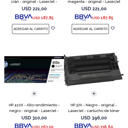
cián - original - LaserJet -
magenta - original - LaserJet
cartucho de tóner (CF401X) -
- cartucho de tóner (CF403X)
USD
221,00
USD
221,00
para Color LaserJet Pro
- para Color LaserJet Pro
187,85
187,85
USD
USD
M252dn, M252dw, M
M252dn, M252dw
HP 410X - Alto rendimiento -
HP 37A - Negro - original -
negro - original - LaserJet -
LaserJet - cartucho de tóner
cartucho de tóner (CF410X) -
(CF237A) - para LaserJet
USD
310,00
USD
396,00
para Color LaserJet Pro M452,
Managed MFP E62555;
263,50
336,60
USD
USD
MFP M377,
LaserJet Managed Flow MFP