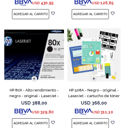
430,95
126,65
USD
USD
M525; LaserJ
M1217nfw MFP, P110
HP 80X - Alto rendimiento -
HP 508A - Negro - original -
negro - original - LaserJet -
LaserJet - cartucho de tóner
cartucho de tóner (CF280X) -
(CF360A) - para Color
USD
388,00
USD
366,00
para LaserJet Pro 400 M401,
LaserJet Enterprise MFP M577;
329,80
311,10
USD
USD
MFP M425
LaserJet Enterpris