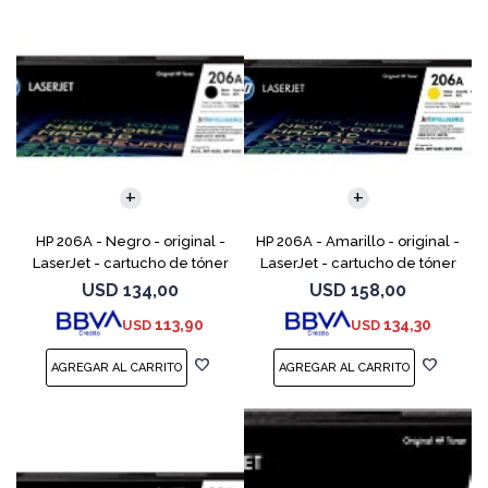
HP 206A - Negro - original -
HP 206A - Amarillo - original -
LaserJet - cartucho de tóner
LaserJet - cartucho de tóner
(W2110A) - para Color
(W2112A) - para Color
USD
134,00
USD
158,00
LaserJet Pro M255, M283, MFP
LaserJet Pro M255, M283, MFP
113,90
134,30
USD
USD
M282, MFP M283
M282, MFP M283