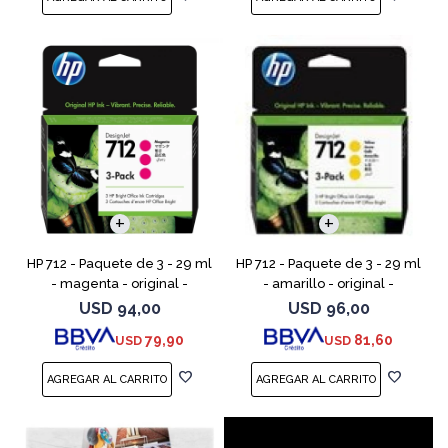
HP 712 - Paquete de 3 - 29 ml
HP 712 - Paquete de 3 - 29 ml
- magenta - original -
- amarillo - original -
DesignJet - cartucho de tinta
DesignJet - cartucho de tinta
USD
94,00
USD
96,00
- para DesignJet Studio, T210,
- para DesignJet Studio, T210,
79,90
81,60
USD
USD
T230, T250, T6
T230, T250, T