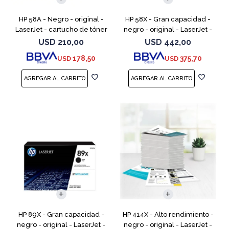
HP 58A - Negro - original -
HP 58X - Gran capacidad -
LaserJet - cartucho de tóner
negro - original - LaserJet -
(CF258A) - para LaserJet Pro
cartucho de tóner (CF258X) -
USD
210,00
USD
442,00
M404dn, M404dw, M404n,
para LaserJet Pro M404dn,
178,50
375,70
USD
USD
M428fdw, MFP M428dw
M404dw, M404n, M4
HP 89X - Gran capacidad -
HP 414X - Alto rendimiento -
negro - original - LaserJet -
negro - original - LaserJet -