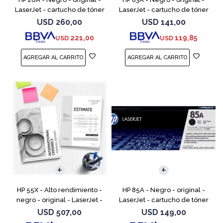
LaserJet - cartucho de tóner
LaserJet - cartucho de tóner
(CF226A) - para LaserJet Pro
(CF283A) - para LaserJet Pro
USD
260,00
USD
141,00
M402, MFP M426
M201, M202, MFP M125, MFP
221,00
119,85
USD
USD
M127, MFP M225
HP 55X - Alto rendimiento -
HP 85A - Negro - original -
negro - original - LaserJet -
LaserJet - cartucho de tóner
cartucho de tóner (CE255X) -
(CE285A) - para LaserJet Pro
USD
507,00
USD
149,00
para LaserJet Enterprise MFP
M1132 MFP, M1212nf MFP,