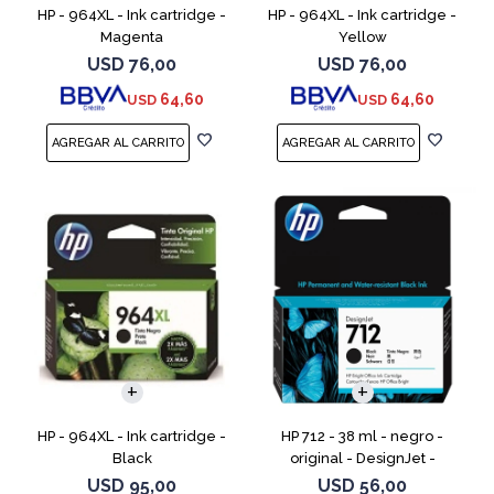
HP - 964XL - Ink cartridge -
HP - 964XL - Ink cartridge -
Magenta
Yellow
USD
76,00
USD
76,00
64,60
64,60
USD
USD
HP - 964XL - Ink cartridge -
HP 712 - 38 ml - negro -
Black
original - DesignJet -
cartucho de tinta - para
USD
95,00
USD
56,00