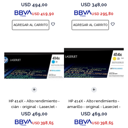
cartucho de tóner (CF289X)
cartucho de tóner (W2020X) -
USD
494,00
USD
348,00
para Color LaserJet
419,90
295,80
USD
USD
Enterprise M455, MFP
HP 414X - Alto rendimiento -
HP 414X - Alto rendimiento -
cián - original - LaserJet -
amarillo - original - LaserJet -
cartucho de tóner (W2021X) -
cartucho de tóner (W2022X) -
USD
469,00
USD
469,00
para Color LaserJet
para Color LaserJet
398,65
398,65
USD
USD
Enterprise M455, MFP
Enterprise M455,