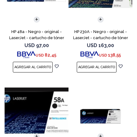
HP 48a - Negro - original -
HP 230A - Negro - original -
LaserJet - cartucho de tóner
LaserJet - cartucho de tóner
(CF248A) - para LaserJet Pro
(W2300A) - para Color
USD
97,00
USD
163,00
M15a, MFP M28a, MFP M28w,
LaserJet Pro 4201, 4203, MFP
82,45
138,55
USD
USD
MFP M31w
4301, MFP 4303