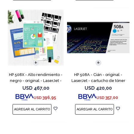
HP 508X - Alto rendimiento -
HP 508A - Cián - original -
negro - original - LaserJet -
LaserJet - cartucho de tóner
cartucho de tóner (CF360X) -
(CF361A) - para Color
USD
467,00
USD
420,00
para Color LaserJet
LaserJet Enterprise MFP M577;
396,95
357,00
USD
USD
Enterprise MFP M577;
LaserJet Enterprise