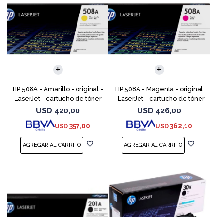
HP 508A - Amarillo - original -
HP 508A - Magenta - original
LaserJet - cartucho de tóner
- LaserJet - cartucho de tóner
(CF362A) - para Color
(CF363A) - para Color
USD
420,00
USD
426,00
LaserJet Enterprise MFP M577;
LaserJet Enterprise MFP M577;
357,00
362,10
USD
USD
LaserJet Enterp
LaserJet Enterpr