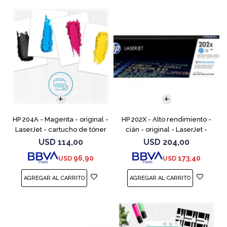
HP 204A - Magenta - original -
HP 202X - Alto rendimiento -
LaserJet - cartucho de tóner
cián - original - LaserJet -
(CF513A) - para Color LaserJet
cartucho de tóner (CF501X) -
USD
114,00
USD
204,00
Pro M154a, M154nw, MFP
para Color LaserJet Pro
96,90
173,40
USD
USD
M180n, MFP M18
M254dw, M254nw, M