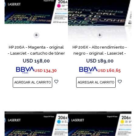
HP 206A - Magenta - original
HP 206X - Alto rendimiento -
- LaserJet - cartucho de tóner
negro - original - LaserJet -
(W2113A) - para Color
cartucho de tóner (W2110X) -
USD
158,00
USD
189,00
LaserJet Pro M255, M283, MFP
para Color LaserJet Pro M255,
134,30
160,65
USD
USD
M282, MFP M283
M283, MFP