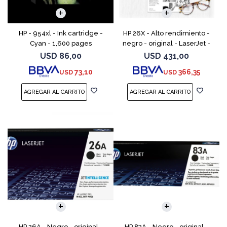
HP - 954xl - Ink cartridge -
HP 26X - Alto rendimiento -
Cyan - 1,600 pages
negro - original - LaserJet -
cartucho de tóner (CF226X) -
USD
86,00
USD
431,00
para LaserJet Pro M402, MFP
73,10
366,35
USD
USD
M426
HP 26A - Negro - original -
HP 83A - Negro - original -