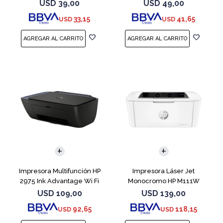
USD
39,00
USD
49,00
33,15
41,65
USD
USD
Impresora Multifunción HP
Impresora Láser Jet
2975 Ink Advantage Wi Fi
Monocromo HP M111W
USD
109,00
USD
139,00
92,65
118,15
USD
USD