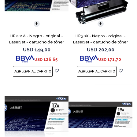
HP 201A - Negro - original -
HP 30X - Negro - original -
LaserJet - cartucho de tóner
LaserJet - cartucho de tóner
(CF400A) - para Color
(CF230X) - para LaserJet Pro
USD
149,00
USD
202,00
LaserJet Pro M252dn,
M203d, M203dn, M203dw, MFP
126,65
171,70
USD
USD
M252dw, M252n, MFP M277c6,
M227fdn, MFP M2