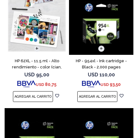
HP 62XL - 11.5 ml - Alto
HP - 954xl - Ink cartridge -
rendimiento - color (cian,
Black - 2,000 pages
magenta, amarillo) - original
USD
95,00
USD
110,00
- cartucho de tinta - para
80,75
93,50
USD
USD
ENVY 55XX, 56XX, 76