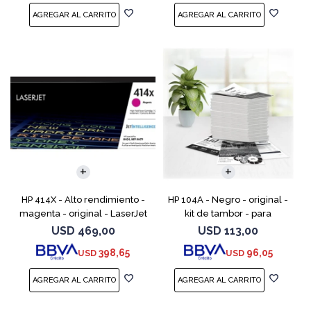
HP 414X - Alto rendimiento -
HP 104A - Negro - original -
magenta - original - LaserJet
kit de tambor - para
- cartucho de tóner (W2023X)
Neverstop Laser 1000a,
USD
469,00
USD
113,00
- para Color LaserJet
1000n, 1000w, MFP 1200a, MFP
398,65
96,05
USD
USD
Enterprise M455, M
1200n, MFP 1200nw, MFP 120