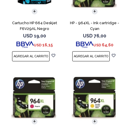
Cartucho HP 664 Deskjet
HP - 964XL - Ink cartridge -
F6V29AL Negro
Cyan
USD
19,00
USD
76,00
16,15
64,60
USD
USD