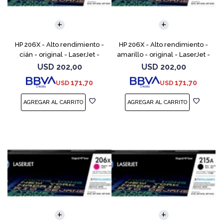
HP 206X - Alto rendimiento -
HP 206X - Alto rendimiento -
cián - original - LaserJet -
amarillo - original - LaserJet -
cartucho de tóner (W2111X) -
cartucho de tóner (W2112X) -
USD
202,00
USD
202,00
para Color LaserJet Pro M255,
para Color LaserJet Pro M255,
171,70
171,70
USD
USD
M283, MFP M
M283, M