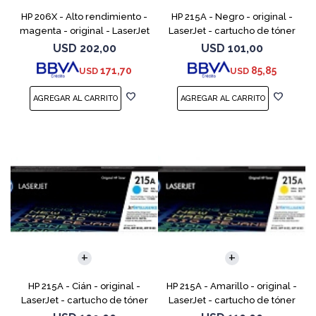
HP 206X - Alto rendimiento -
HP 215A - Negro - original -
magenta - original - LaserJet
LaserJet - cartucho de tóner
- cartucho de tóner (W2113X)
(W2310A) - para Color
USD
202,00
USD
101,00
- para Color LaserJet Pro
LaserJet Pro M155a, M155nw,
171,70
85,85
USD
USD
M255, M283, MF
MFP M182n, MFP M182n
HP 215A - Cián - original -
HP 215A - Amarillo - original -
LaserJet - cartucho de tóner
LaserJet - cartucho de tóner
(W2311A) - para Color
(W2312A) - para Color