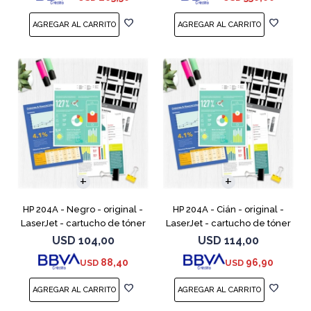
HP 204A - Negro - original -
HP 204A - Cián - original -
LaserJet - cartucho de tóner
LaserJet - cartucho de tóner
(CF510A) - para Color
(CF511A) - para Color LaserJet
USD
104,00
USD
114,00
LaserJet Pro M154a, M154nw,
Pro M154a, M154nw, MFP
88,40
96,90
USD
USD
MFP M180n, MFP M180n
M180n, MFP M180nw