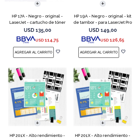
HP 17A - Negro - original -
HP 19A - Negro - original - kit
LaserJet - cartucho de tóner
de tambor - para LaserJet Pro
(CF217A) - para LaserJet Pro
M102, M104, MFP M130, MFP
USD
135,00
USD
149,00
M102a, M102w, MFP M130a,
M132
114,75
126,65
USD
USD
MFP M130fn, MFP M
HP 201X - Alto rendimiento -
HP 201X - Alto rendimiento -