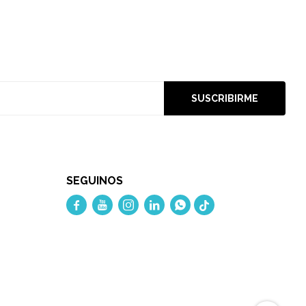
SUSCRIBIRME
SEGUINOS




