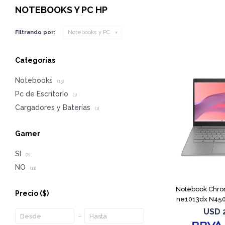
NOTEBOOKS Y PC HP
Filtrando por:
Notebooks y PC
Categorías
Notebooks
(15)
Pc de Escritorio
(1)
Cargadores y Baterías
(1)
Gamer
SI
(2)
NO
(11)
Notebook Chro
Precio
($)
ne1013dx N450
G
USD