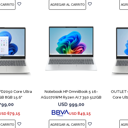
COMPARAR
COMPARAR
FD2050 Core Ultra
Notebook HP OmniBook 5 16-
OUTLET- 
GB 8GB 15.6"
AG1070WM Ryzen AI 7 350 512GB
Core Ul
16GB
799,00
USD
999,00
679,15
849,15
USD
USD