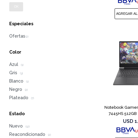
OK
Especiales
Color
Azul
(1)
Gris
(3)
Blanco
(1)
Negro
(2)
Plateado
(7)
Notebook Gamer 
7445HS 512GB
Estado
USD
1
Nuevo
(12)
U
Reacondicionado
(2)