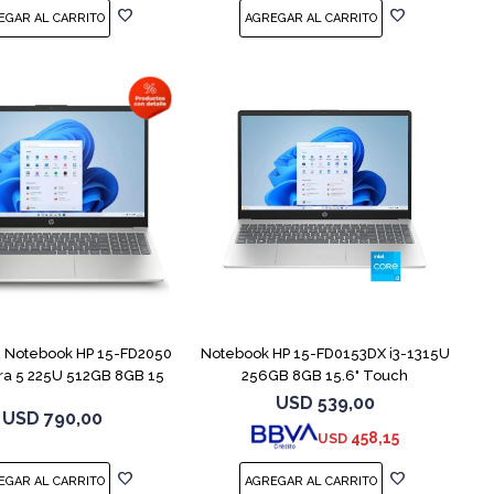
COMPARAR
COMPARAR
Notebook HP 15-FD2050
Notebook HP 15-FD0153DX i3-1315U
tra 5 225U 512GB 8GB 15
256GB 8GB 15.6" Touch
USD
539,00
USD
790,00
458,15
USD