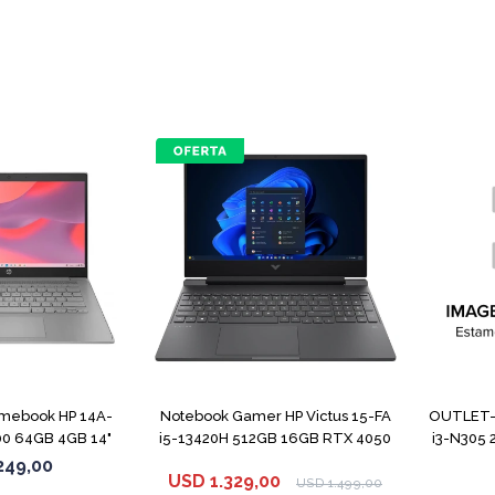
COMPARAR
COMPARAR
mebook HP 14A-
Notebook Gamer HP Victus 15-FA
OUTLET- 
0 64GB 4GB 14"
i5-13420H 512GB 16GB RTX 4050
i3-N305 
rey
249,00
USD
1.329,00
USD
1.499,00