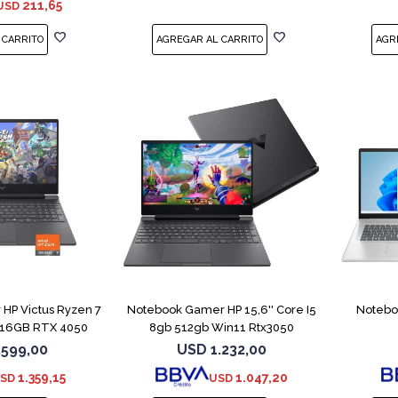
211,65
USD
COMPARAR
COMPARAR
HP Victus Ryzen 7
Notebook Gamer HP 15,6'' Core I5
Noteboo
 16GB RTX 4050
8gb 512gb Win11 Rtx3050
.599,00
USD
1.232,00
1.359,15
1.047,20
SD
USD