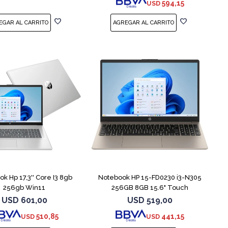
594,15
USD
COMPARAR
COMPARAR
k Hp 17,3'' Core I3 8gb
Notebook HP 15-FD0230 i3-N305
256gb Win11
256GB 8GB 15.6" Touch
USD
601,00
USD
519,00
510,85
441,15
USD
USD