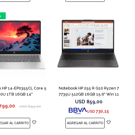
COMPARAR
COMPARAR
 HP 14-EP0355CL Core 5
Notebook HP 255 R G10 Ryzen 7
20U 1TB 16GB 14''
7735U 512GB 16GB 15.6" Win 11
USD
859,00
799,00
USD
899,00
730,15
USD