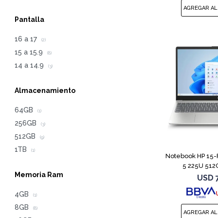
Pantalla
16 a 17
(2)
15 a 15.9
(8)
14 a 14.9
(3)
Almacenamiento
64GB
(1)
256GB
(3)
512GB
(9)
1TB
(1)
Notebook HP 15-
5 225U 512
Memoria Ram
USD
4GB
(1)
8GB
(8)