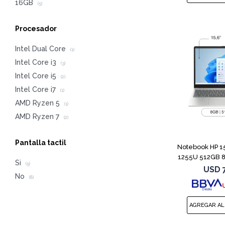
16GB
(5)
Procesador
Intel Dual Core
(1)
Intel Core i3
(3)
Intel Core i5
(2)
Intel Core i7
(1)
AMD Ryzen 5
(1)
AMD Ryzen 7
(2)
Pantalla tactil
Notebook HP 1
1255U 512GB 8
Si
(5)
USD
No
(8)