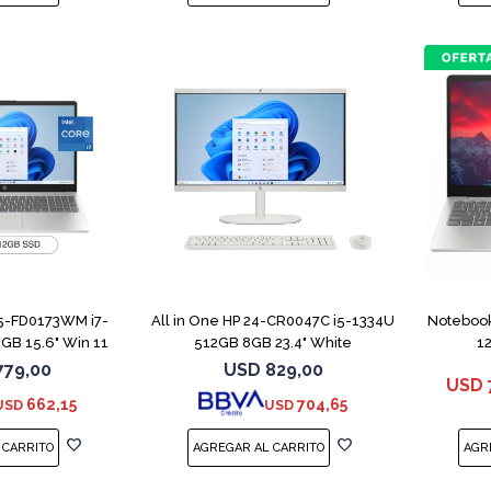
COMPARAR
5-FD0173WM i7-
All in One HP 24-CR0047C i5-1334U
Notebook
GB 15.6" Win 11
512GB 8GB 23.4" White
1
779,00
USD
829,00
USD
662,15
704,65
USD
USD