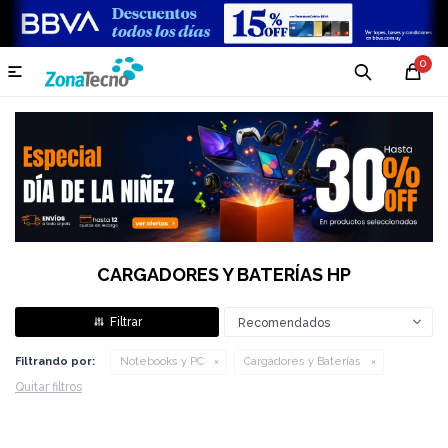
0

CARGADORES Y BATERÍAS HP
Recomendados
Filtrando por:
Notebooks y PC
Cargadores y Baterías
Quitar filtros