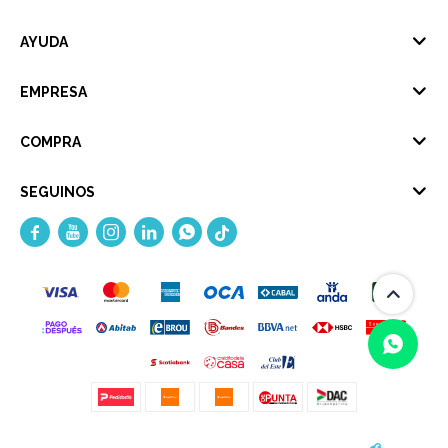
AYUDA
EMPRESA
COMPRA
SEGUINOS





(0/4)