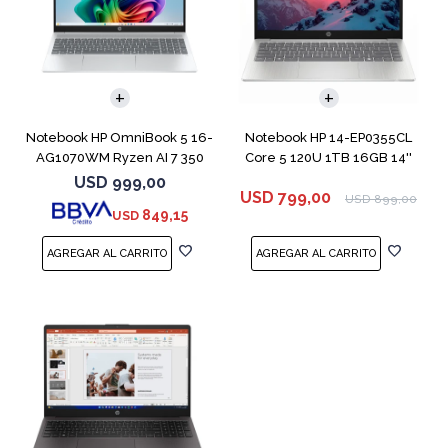
COMPARAR
COMPARAR
Notebook HP OmniBook 5 16-
Notebook HP 14-EP0355CL
AG1070WM Ryzen AI 7 350
Core 5 120U 1TB 16GB 14''
512GB 16GB
USD
999,00
USD
799,00
USD
899,00
849,15
USD