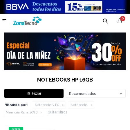
0

NOTEBOOKS HP 16GB
Recomendados
Filtrando por:
Notebooks y PC
Notebooks
Quitar filtros
Memoria Ram:
16GB