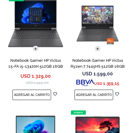
COMPARAR
COMPARAR
Notebook Gamer HP Victus
Notebook Gamer HP Victus
15-FA i5-13420H 512GB 16GB
Ryzen 7 7445HS 512GB 16GB
RTX 4050
RTX 4050
USD
1.599,00
USD
1.329,00
USD
1.499,00
1.359,15
USD