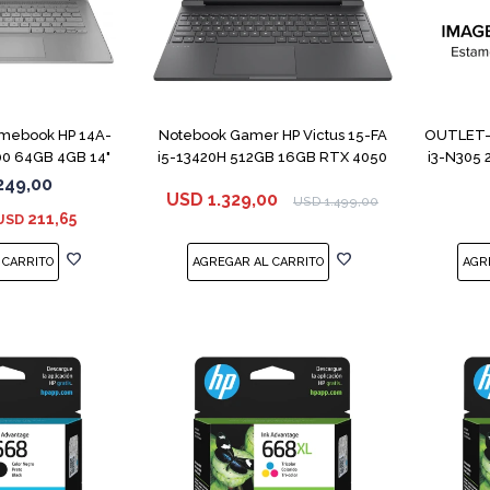
COMPARAR
COMPARAR
mebook HP 14A-
Notebook Gamer HP Victus 15-FA
OUTLET- 
0 64GB 4GB 14"
i5-13420H 512GB 16GB RTX 4050
i3-N305 
rey
249,00
USD
1.329,00
USD
1.499,00
211,65
USD