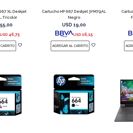
667 XL Deskjet
Cartucho HP 667 Deskjet 3YM79AL
Cartu
 Tricolor
Negro
55,00
USD
19,00
46,75
16,15
USD
USD