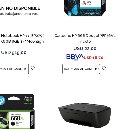
COMPARAR
Notebook HP 14-EP0792
Cartucho HP 668 Deskjet 7FP36VL
256GB 8GB 14" Moonligh
Tricolor
USD
22,00
USD
515,00
18,70
USD