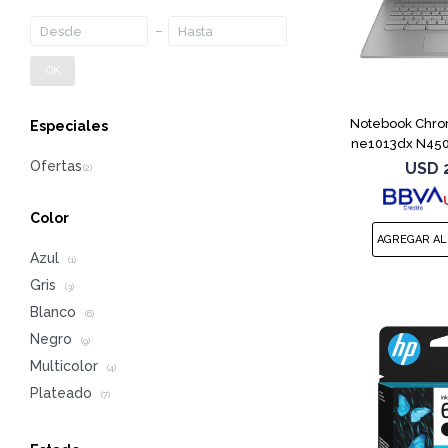
OK
Notebook Chro
Especiales
ne1013dx N450
G
USD
Color
Azul
(1)
Gris
(3)
Blanco
(6)
Negro
(9)
Multicolor
(4)
Plateado
(7)