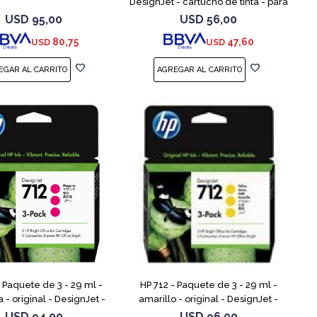
DesignJet - cartucho de tinta - para
DesignJet Studio, T210, T230, T250,
USD
95,00
USD
56,00
T630, T650
80,75
47,60
USD
USD
- Paquete de 3 - 29 ml -
HP 712 - Paquete de 3 - 29 ml -
- original - DesignJet -
amarillo - original - DesignJet -
de tinta - para DesignJet
cartucho de tinta - para DesignJet
USD
94,00
USD
96,00