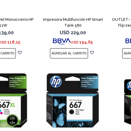
 Jet Monocromo HP
Impresora Multifunción HP Smart
OUTLET- 
11W
Tank 580
Flip 2
139,00
USD
229,00
118,15
194,65
USD
USD