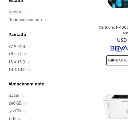
Estado
Nuevo
(13)
Reacondicionado
(2)
Cartucho HP 668
Ne
Pantalla
USD
27 a 31.9
(1)
16 a 17
(2)
15 a 15.9
(8)
14 a 14.9
(3)
Almacenamiento
64GB
(1)
256GB
(3)
512GB
(9)
1TB
(1)