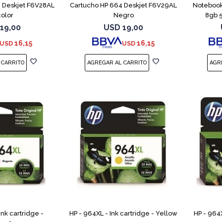
 Deskjet F6V28AL
Cartucho HP 664 Deskjet F6V29AL
Notebook
color
Negro
8gb 
19,00
USD
19,00
16,15
16,15
USD
USD
Ink cartridge -
HP - 964XL - Ink cartridge - Yellow
HP - 964X