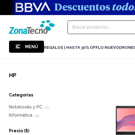
MENÚ
REGALOS | HASTA 30% OFF
LO NUEVO
DRONE
HP
Categorías
Notebooks y PC
(17)
Informática
(94)
Precio
($)