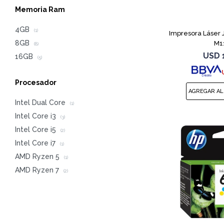
Memoria Ram
4GB
(1)
Impresora Láser
8GB
M1
(8)
USD
16GB
(5)
Procesador
Intel Dual Core
(1)
Intel Core i3
(3)
Intel Core i5
(2)
Intel Core i7
(1)
AMD Ryzen 5
(1)
AMD Ryzen 7
(2)