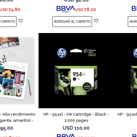
, T650
T230, T250, T630,
Studio
74,80
78,20
USD
USD
 - Alto rendimiento
HP - 954xl - Ink cartridge - Black -
HP - 954xl
genta, amarillo) -
2,000 pages
ho de tinta - para
95,00
USD
110,00
, 56XX, 76