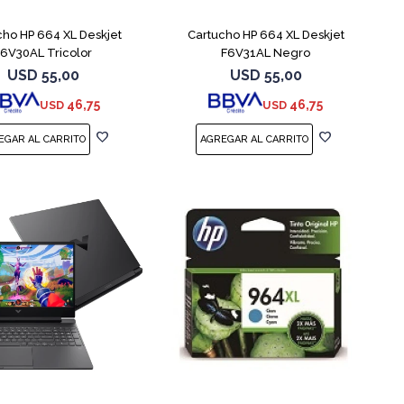
cho HP 664 XL Deskjet
Cartucho HP 664 XL Deskjet
F6V30AL Tricolor
F6V31AL Negro
USD
55,00
USD
55,00
46,75
46,75
USD
USD
COMPARAR