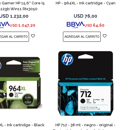
 Gamer HP 15,6'' Core I5
HP - 964XL - Ink cartridge - Cyan
512gb Win11 Rtx3050
USD
1.232,00
USD
76,00
1.047,20
64,60
USD
USD
L - Ink cartridge - Black
HP 712 - 38 ml - negro - original -