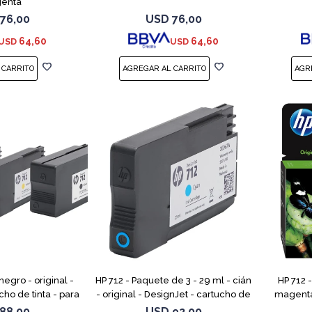
enta
76,00
USD
76,00
64,60
64,60
USD
USD
negro - original -
HP 712 - Paquete de 3 - 29 ml - cián
HP 712 
cho de tinta - para
- original - DesignJet - cartucho de
magenta 
 T210, T230, T250,
tinta - para DesignJet Studio, T210,
cartucho 
88,00
USD
92,00