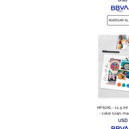
T630
HP 62XL - 11.5 ml
- color (cian, ma
original - cartuc
USD
ENVY 55XX