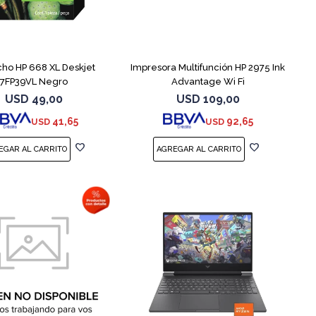
cho HP 668 XL Deskjet
Impresora Multifunción HP 2975 Ink
7FP39VL Negro
Advantage Wi Fi
USD
49,00
USD
109,00
41,65
92,65
USD
USD