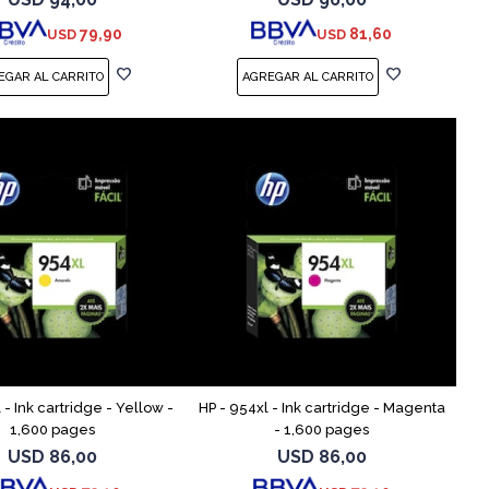
, T210, T230, T250, T6
Studio, T210, T230, T250, T
79,90
81,60
USD
USD
 - Ink cartridge - Yellow -
HP - 954xl - Ink cartridge - Magenta
1,600 pages
- 1,600 pages
USD
86,00
USD
86,00