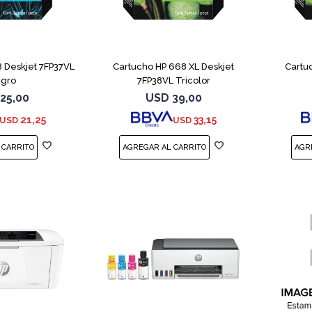
 Deskjet 7FP37VL
Cartucho HP 668 XL Deskjet
Cartu
gro
7FP38VL Tricolor
25,00
USD
39,00
21,25
33,15
USD
USD