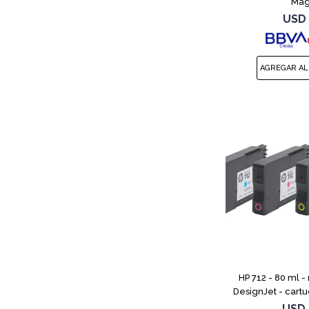
Mag
USD
HP 712 - 80 ml - 
DesignJet - cartu
DesignJet Studio,
USD