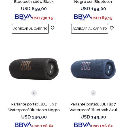
Bluetooth 400w Black
Negro con Bluetooth
USD
859,00
USD
199,00
730,15
169,15
USD
USD
Parlante portátil JBL Flip 7
Parlante portátil JBL Flip 7
Waterproof Bluetooth Negro
Waterproof Bluetooth Azul
USD
149,00
USD
149,00
126,65
126,65
USD
USD