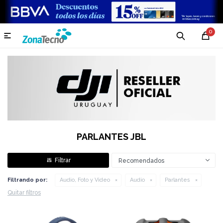
0

PARLANTES JBL
Recomendados
Filtrando por:
Audio, Foto y Video
Audio
Parlantes
Quitar filtros