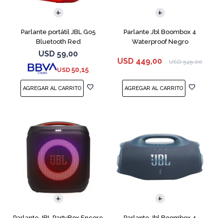
Parlante portátil JBL Go5
Parlante Jbl Boombox 4
Bluetooth Red
Waterproof Negro
USD
59,00
USD
449,00
USD
549,00
50,15
USD
Parlante JBL PartyBox Encore
Parlante Jbl Boombox 4