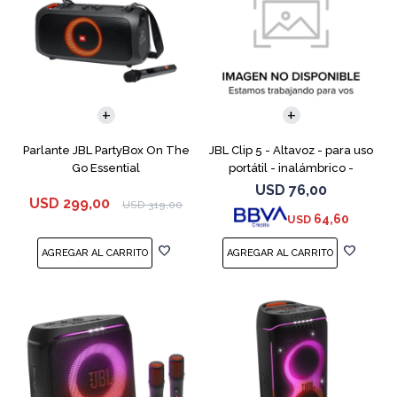
Parlante JBL PartyBox On The
JBL Clip 5 - Altavoz - para uso
Go Essential
portátil - inalámbrico -
Bluetooth - controlado por
USD
76,00
USD
299,00
aplicación - 7 vatios - rojo
USD
319,00
64,60
USD