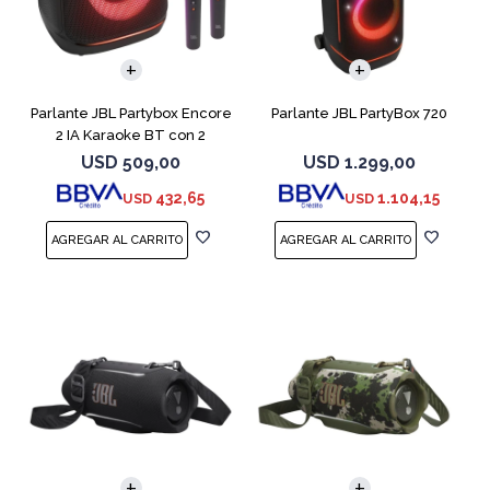
Parlante JBL Partybox Encore
Parlante JBL PartyBox 720
2 IA Karaoke BT con 2
microfono
USD
509,00
USD
1.299,00
432,65
1.104,15
USD
USD