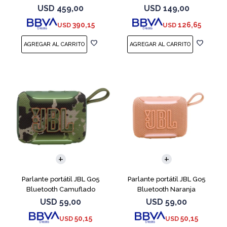
USD
459,00
USD
149,00
390,15
126,65
USD
USD
Parlante portátil JBL Go5
Parlante portátil JBL Go5
Bluetooth Camuflado
Bluetooth Naranja
USD
59,00
USD
59,00
50,15
50,15
USD
USD