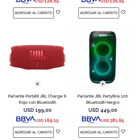
126,65
126,65
USD
USD
Parlante Portátil JBL Charge 6
Parlante JBL PartyBox 120
Rojo con Bluetooth
Bluetooth Negro
USD
199,00
USD
449,00
169,15
381,65
USD
USD