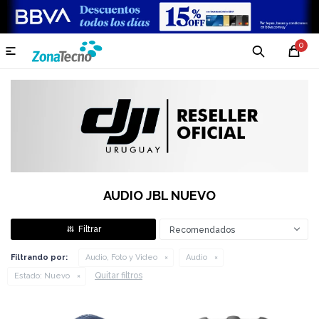
0

AUDIO JBL NUEVO
Recomendados
Filtrando por:
Audio, Foto y Video
Audio
Quitar filtros
Estado:
Nuevo