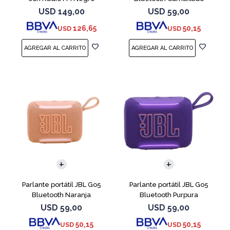
USD
149,00
USD
59,00
126,65
50,15
USD
USD
Parlante portátil JBL Go5
Parlante portátil JBL Go5
Bluetooth Naranja
Bluetooth Purpura
USD
59,00
USD
59,00
50,15
50,15
USD
USD