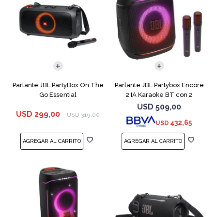
Parlante JBL PartyBox On The
Parlante JBL Partybox Encore
Go Essential
2 IA Karaoke BT con 2
microfono
USD
509,00
USD
299,00
USD
319,00
432,65
USD