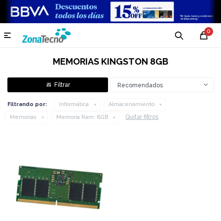
0

MEMORIAS KINGSTON 8GB
Recomendados
Filtrando por:
Informática
Almacenamiento
Quitar filtros
Memorias
Memoria Ram:
8GB