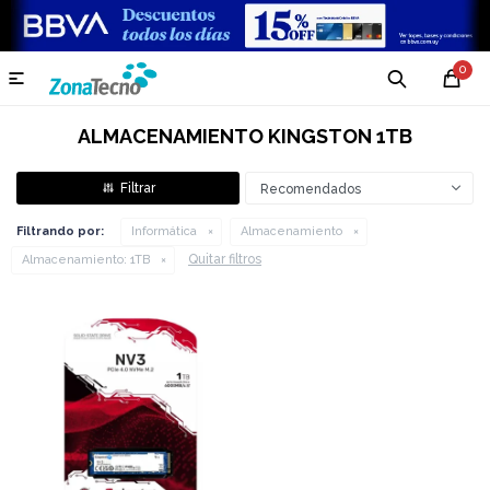
0

ALMACENAMIENTO KINGSTON 1TB
Recomendados
Filtrando por:
Informática
Almacenamiento
Quitar filtros
Almacenamiento:
1TB