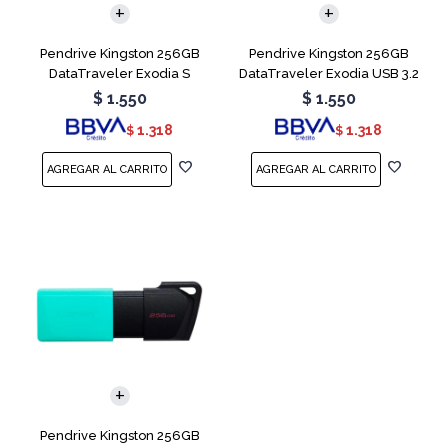
Pendrive Kingston 256GB
Pendrive Kingston 256GB
DataTraveler Exodia S
DataTraveler Exodia USB 3.2
Naranja
$
1.550
$
1.550
1.318
1.318
$
$
Pendrive Kingston 256GB