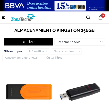
0

ALMACENAMIENTO KINGSTON 256GB
Recomendados
Filtrando por:
Informática
Almacenamiento
Quitar filtros
Almacenamiento:
256GB