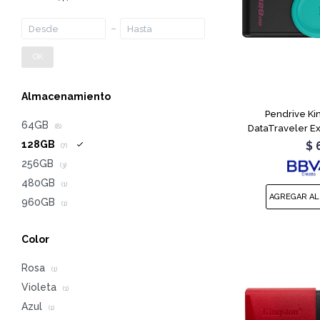
OK
Almacenamiento
Pendrive Ki
64GB
DataTraveler E
(8)
128GB
$
(7)
256GB
(3)
480GB
(1)
960GB
(1)
Color
Rosa
(1)
Violeta
(1)
Azul
(1)