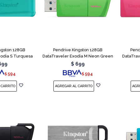
ngston 128GB
Pendrive Kingston 128GB
Pend
xodia S Turquesa
DataTraveler Exodia M Neon Green
DataTrav
699
$
699
594
594
$
$