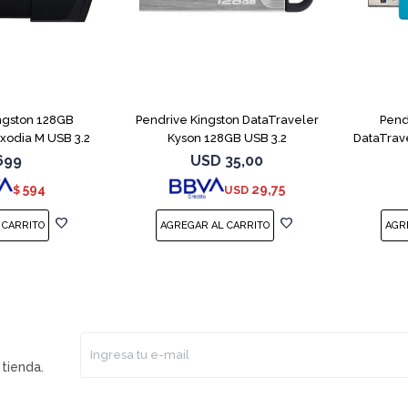
ngston 128GB
Pendrive Kingston DataTraveler
Pend
xodia M USB 3.2
Kyson 128GB USB 3.2
DataTrav
699
USD
35,00
594
29,75
$
USD
tienda.