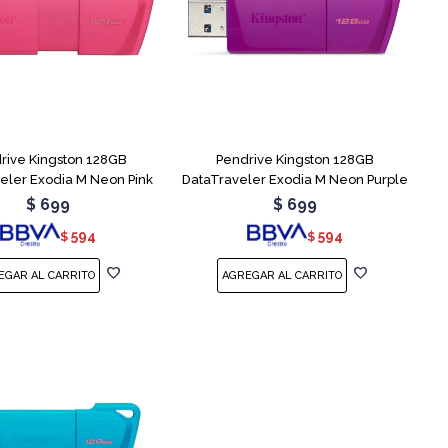
rive Kingston 128GB
Pendrive Kingston 128GB
eler Exodia M Neon Pink
DataTraveler Exodia M Neon Purple
$
699
$
699
594
594
$
$