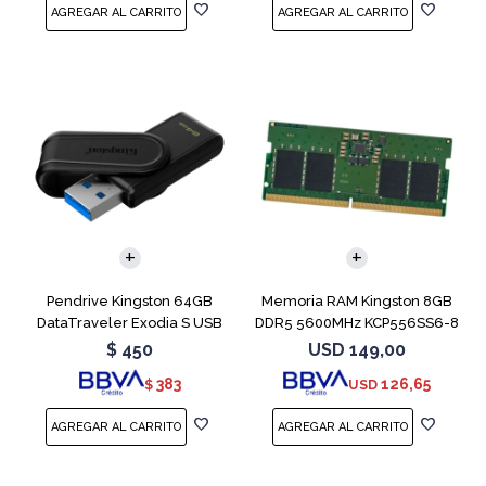
Pendrive Kingston 64GB
Memoria RAM Kingston 8GB
DataTraveler Exodia S USB
DDR5 5600MHz KCP556SS6-8
3.2
SODIMM
$
450
USD
149,00
383
126,65
$
USD