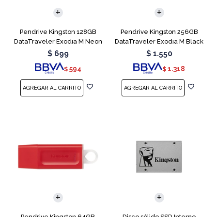
Pendrive Kingston 128GB
Pendrive Kingston 256GB
DataTraveler Exodia M Neon
DataTraveler Exodia M Black
Blue
Teal
$
699
$
1.550
594
1.318
$
$
Pendrive Kingston 64GB
Disco sólido SSD Interno