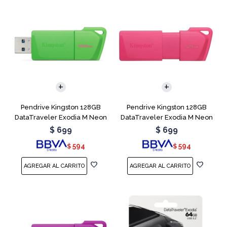
Pendrive Kingston 128GB
Pendrive Kingston 128GB
DataTraveler Exodia M Neon
DataTraveler Exodia M Neon
Green
Pink
$
699
$
699
594
594
$
$