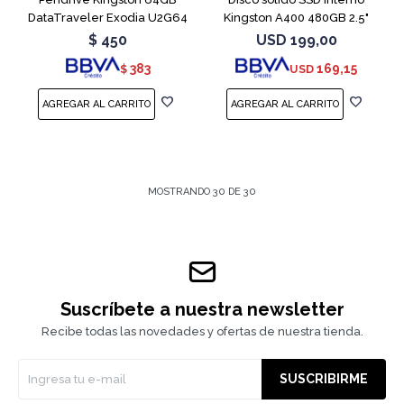
DataTraveler Exodia U2G64
Kingston A400 480GB 2.5"
Red
SATA 3
$
450
USD
199,00
383
169,15
$
USD
MOSTRANDO
30
DE
30
Suscríbete a nuestra newsletter
Recibe todas las novedades y ofertas de nuestra tienda.
SUSCRIBIRME