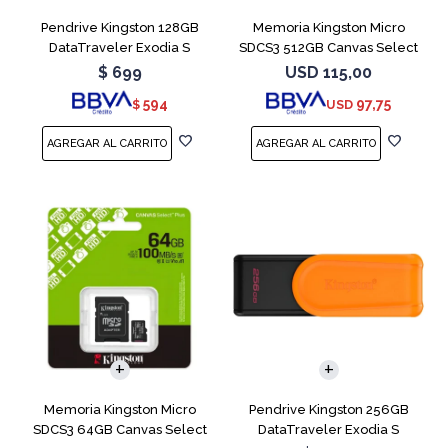
Pendrive Kingston 128GB
Memoria Kingston Micro
DataTraveler Exodia S
SDCS3 512GB Canvas Select
Turquesa
Plus
$
699
USD
115,00
594
97,75
$
USD
Memoria Kingston Micro
Pendrive Kingston 256GB
SDCS3 64GB Canvas Select
DataTraveler Exodia S