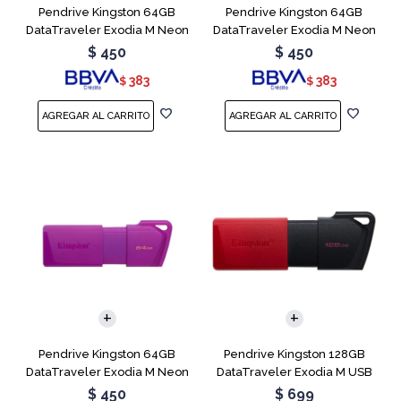
Pendrive Kingston 64GB
Pendrive Kingston 64GB
DataTraveler Exodia M Neon
DataTraveler Exodia M Neon
Green
Pink
$
450
$
450
383
383
$
$
Pendrive Kingston 64GB
Pendrive Kingston 128GB
DataTraveler Exodia M Neon
DataTraveler Exodia M USB
Purple
3.2
$
450
$
699