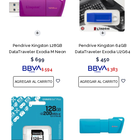
Pendrive Kingston 128GB
Pendrive Kingston 64GB
DataTraveler Exodia M Neon
DataTraveler Exodia U2G64
Purple
Blue
$
699
$
450
594
383
$
$