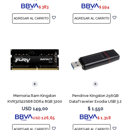
383
594
$
$
Memoria Ram Kingston
Pendrive Kingston 256GB
KVR32S22S68 DDR4 8GB 3200
DataTraveler Exodia USB 3.2
MHz Sodimm
USD
149,00
$
1.550
126,65
1.318
USD
$