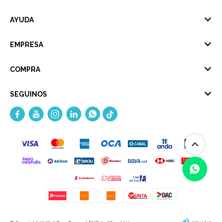
AYUDA
EMPRESA
COMPRA
SEGUINOS





(0/4)