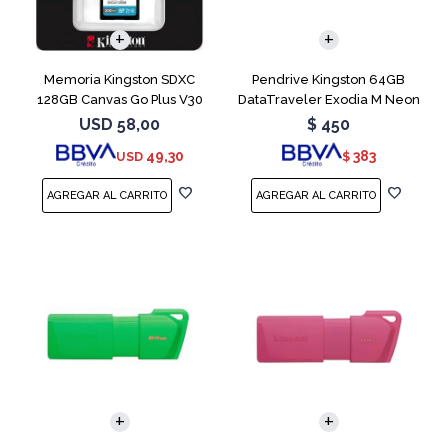
Memoria Kingston SDXC
Pendrive Kingston 64GB
128GB Canvas Go Plus V30
DataTraveler Exodia M Neon
Blue
USD
58,00
$
450
49,30
383
USD
$