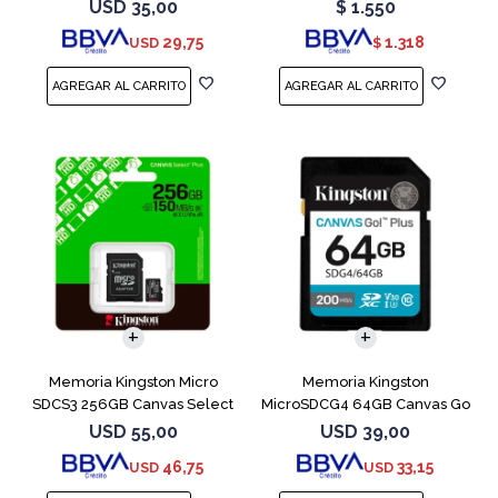
Plus
Naranja
USD
35,00
$
1.550
29,75
1.318
USD
$
Memoria Kingston Micro
Memoria Kingston
SDCS3 256GB Canvas Select
MicroSDCG4 64GB Canvas Go
Plus
Plus V30
USD
55,00
USD
39,00
46,75
33,15
USD
USD