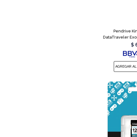
Pendrive Ki
DataTraveler Ex
$