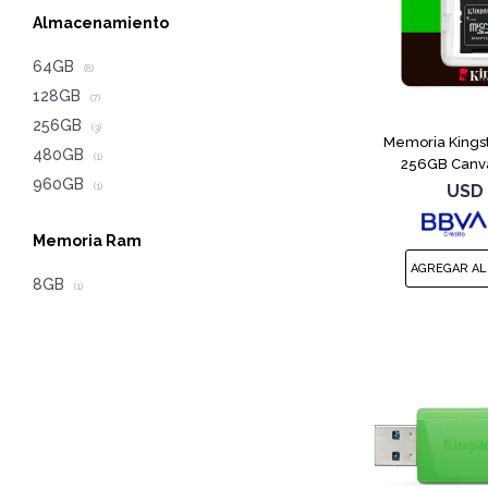
Almacenamiento
64GB
(8)
128GB
(7)
256GB
(3)
Memoria Kings
480GB
(1)
256GB Canva
960GB
USD
(1)
Memoria Ram
8GB
(1)