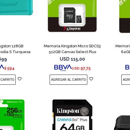
ngston 128GB
Memoria Kingston Micro SDCS3
Memoria
xodia S Turquesa
512GB Canvas Select Plus
64GB
699
USD
115,00
594
97,75
$
USD