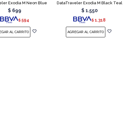
eler Exodia M Neon Blue
DataTraveler Exodia M Black Teal
$
699
$
1.550
594
1.318
$
$