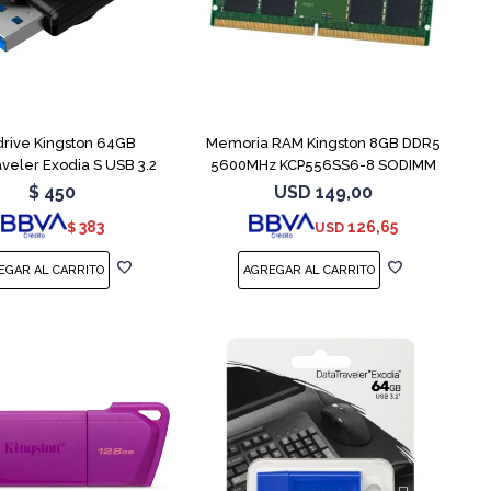
rive Kingston 64GB
Memoria RAM Kingston 8GB DDR5
veler Exodia S USB 3.2
5600MHz KCP556SS6-8 SODIMM
$
450
USD
149,00
383
126,65
$
USD