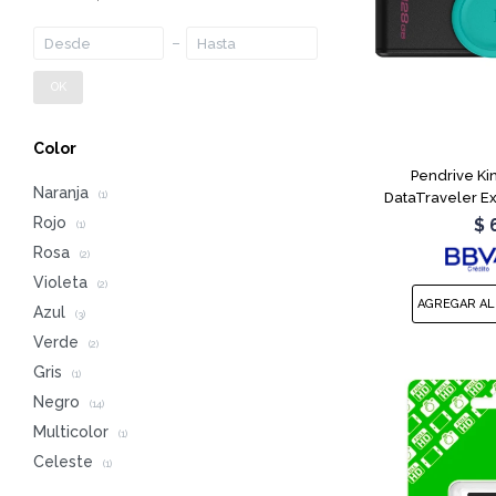
OK
Color
Pendrive Ki
Naranja
DataTraveler E
(1)
Rojo
$
(1)
Rosa
(2)
Violeta
(2)
Azul
(3)
Verde
(2)
Gris
(1)
Negro
(14)
Multicolor
(1)
Celeste
(1)