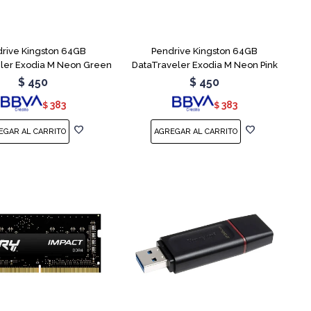
rive Kingston 64GB
Pendrive Kingston 64GB
ler Exodia M Neon Green
DataTraveler Exodia M Neon Pink
$
450
$
450
383
383
$
$