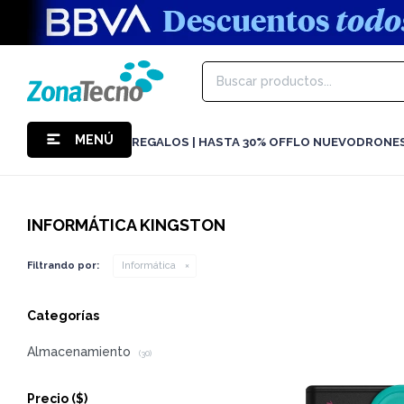
MENÚ
REGALOS | HASTA 30% OFF
LO NUEVO
DRONE
INFORMÁTICA KINGSTON
Filtrando por:
Informática
Categorías
Almacenamiento
(30)
Precio
($)