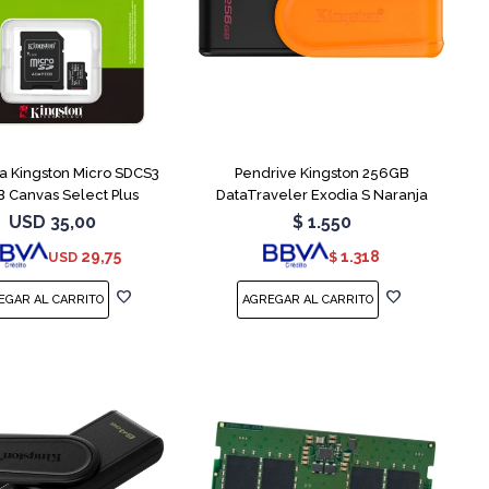
 Kingston Micro SDCS3
Pendrive Kingston 256GB
 Canvas Select Plus
DataTraveler Exodia S Naranja
USD
35,00
$
1.550
29,75
1.318
USD
$