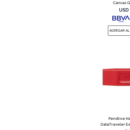
Canvas G
USD
Pendrive K
DataTraveler E