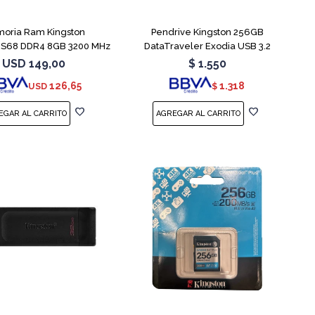
oria Ram Kingston
Pendrive Kingston 256GB
S68 DDR4 8GB 3200 MHz
DataTraveler Exodia USB 3.2
Sodimm
USD
149,00
$
1.550
126,65
1.318
USD
$