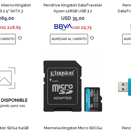
 Interno Kingston
Pendrive Kingston DataTraveler
Pend
 2.5" SATA 3
Kyson 128GB USB 3.2
DataTr
269,00
USD
35,00
228,65
29,75
USD
USD
ston SDG4 64GB
Memoria Kingston Micro SDCG4
Pend