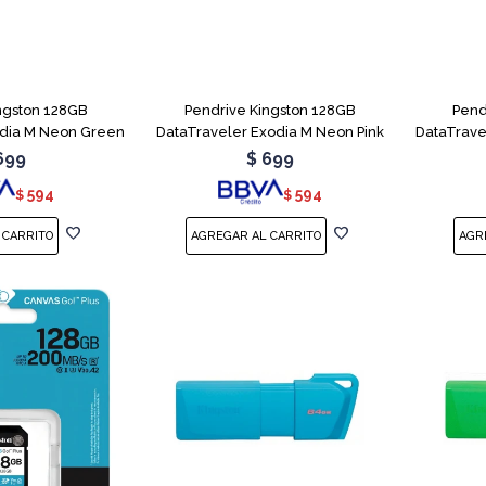
ngston 128GB
Pendrive Kingston 128GB
Pend
odia M Neon Green
DataTraveler Exodia M Neon Pink
DataTrave
699
$
699
594
594
$
$