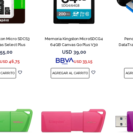
ton Micro SDCS3
Memoria Kingston MicroSDCG4
Pend
s Select Plus
64GB Canvas Go Plus V30
DataTra
55,00
USD
39,00
46,75
33,15
USD
USD