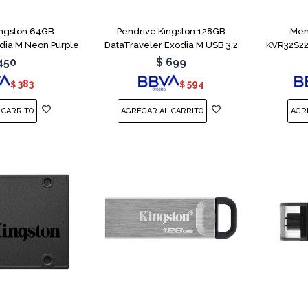
ingston 64GB
Pendrive Kingston 128GB
Mem
dia M Neon Purple
DataTraveler Exodia M USB 3.2
KVR32S22
450
$
699
383
594
$
$