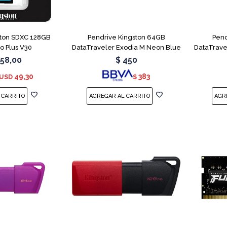
ton SDXC 128GB
Pendrive Kingston 64GB
Pend
o Plus V30
DataTraveler Exodia M Neon Blue
DataTrave
58,00
$
450
49,30
383
USD
$