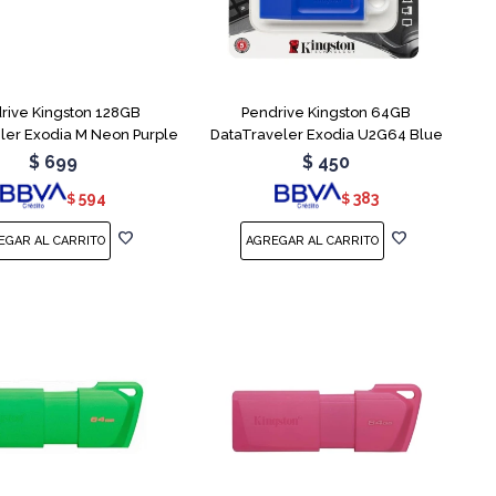
rive Kingston 128GB
Pendrive Kingston 64GB
ler Exodia M Neon Purple
DataTraveler Exodia U2G64 Blue
$
699
$
450
594
383
$
$