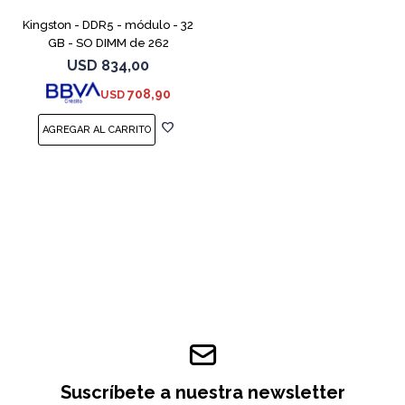
Kingston - DDR5 - módulo - 32
GB - SO DIMM de 262
contactos - 5600 MT/s / PC5-
USD
834,00
44800 - CL46 - 1.1 V - sin
708,90
USD
búfer - no ECC
Suscríbete a nuestra newsletter