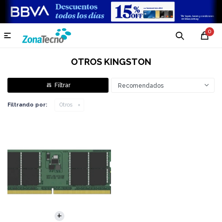
0

OTROS KINGSTON
Recomendados
Filtrando por:
Otros