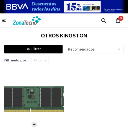
0

OTROS KINGSTON
Recomendados
Filtrando por:
Otros