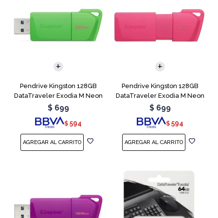
Pendrive Kingston 128GB
Pendrive Kingston 128GB
DataTraveler Exodia M Neon
DataTraveler Exodia M Neon
Green
Pink
$
699
$
699
594
594
$
$