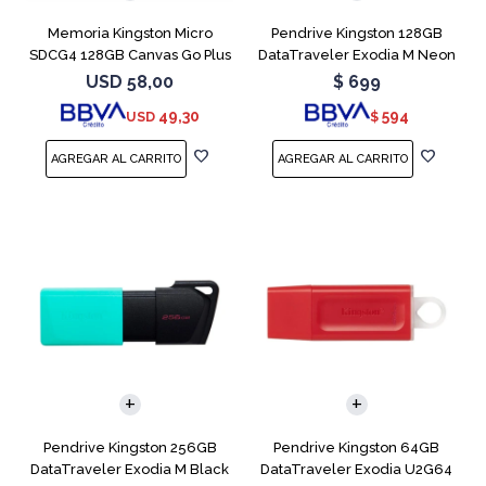
Memoria Kingston Micro
Pendrive Kingston 128GB
SDCG4 128GB Canvas Go Plus
DataTraveler Exodia M Neon
V30
Blue
USD
58,00
$
699
49,30
594
USD
$
Pendrive Kingston 256GB
Pendrive Kingston 64GB
DataTraveler Exodia M Black
DataTraveler Exodia U2G64