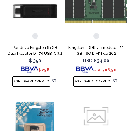
Pendrive Kingston 64GB
Kingston - DDR5 - módulo - 32
DataTraveler DT70 USB-C 3.2
GB - SO DIMM de 262
contactos - 5600 MT/s / PC5-
$
350
USD
834,00
44800 - CL46 - 1.1 V - sin
298
708,90
$
USD
búfer - no ECC