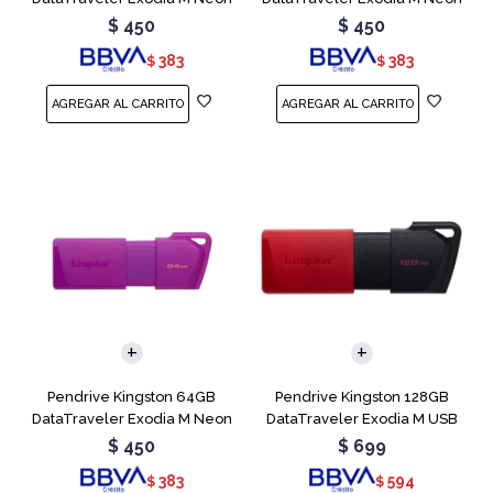
Green
Pink
$
450
$
450
383
383
$
$
Pendrive Kingston 64GB
Pendrive Kingston 128GB
DataTraveler Exodia M Neon
DataTraveler Exodia M USB
Purple
3.2
$
450
$
699
383
594
$
$