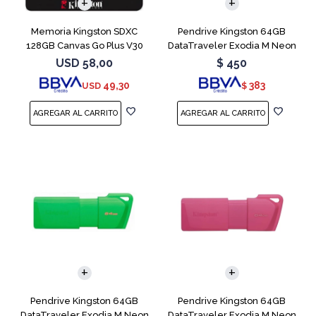
Memoria Kingston SDXC
Pendrive Kingston 64GB
128GB Canvas Go Plus V30
DataTraveler Exodia M Neon
Blue
USD
58,00
$
450
49,30
383
USD
$
Pendrive Kingston 64GB
Pendrive Kingston 64GB
DataTraveler Exodia M Neon
DataTraveler Exodia M Neon