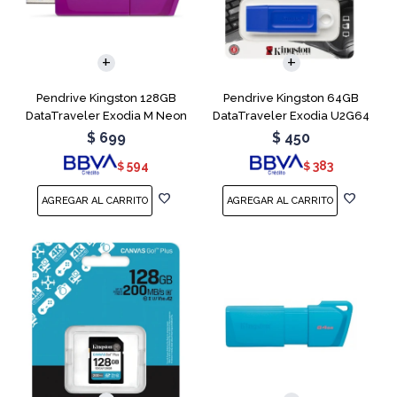
Pendrive Kingston 128GB
Pendrive Kingston 64GB
DataTraveler Exodia M Neon
DataTraveler Exodia U2G64
Purple
Blue
$
699
$
450
594
383
$
$