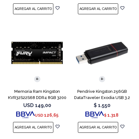
Memoria Ram Kingston
Pendrive Kingston 256GB
KVR32S22S68 DDR4 8GB 3200
DataTraveler Exodia USB 3.2
MHz Sodimm
USD
149,00
$
1.550
126,65
1.318
USD
$