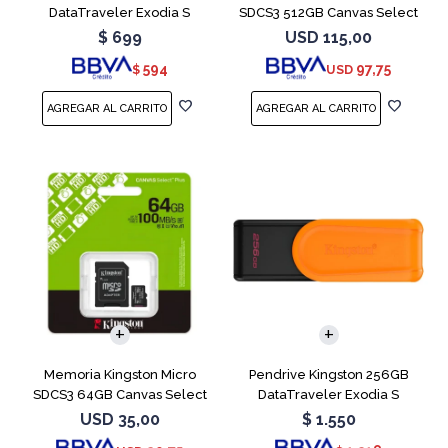
DataTraveler Exodia S
SDCS3 512GB Canvas Select
Turquesa
Plus
$
699
USD
115,00
594
97,75
$
USD
Memoria Kingston Micro
Pendrive Kingston 256GB
SDCS3 64GB Canvas Select
DataTraveler Exodia S
Plus
Naranja
USD
35,00
$
1.550