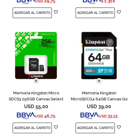
29,75
1.318
USD
$
Memoria Kingston Micro
Memoria Kingston
SDCS3 256GB Canvas Select
MicroSDCG4 64GB Canvas Go
Plus
Plus V30
USD
55,00
USD
39,00
46,75
33,15
USD
USD