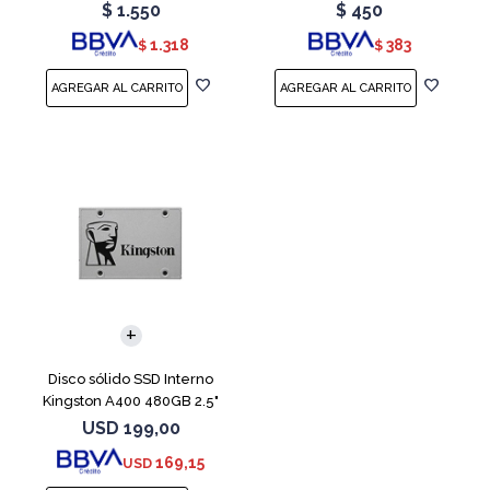
Teal
Red
$
1.550
$
450
1.318
383
$
$
Disco sólido SSD Interno
Kingston A400 480GB 2.5"
SATA 3
USD
199,00
169,15
USD