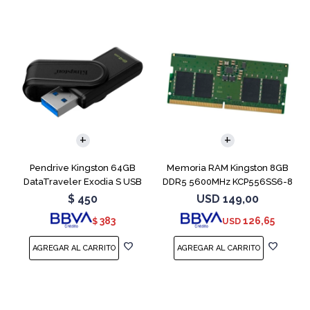
Pendrive Kingston 64GB
Memoria RAM Kingston 8GB
DataTraveler Exodia S USB
DDR5 5600MHz KCP556SS6-8
3.2
SODIMM
$
450
USD
149,00
383
126,65
$
USD