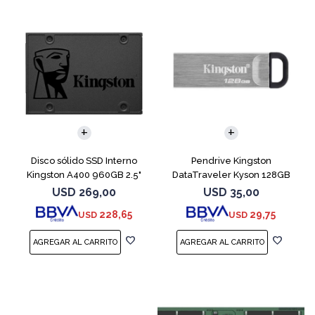
Disco sólido SSD Interno
Pendrive Kingston
Kingston A400 960GB 2.5"
DataTraveler Kyson 128GB
SATA 3
USB 3.2
USD
269,00
USD
35,00
228,65
29,75
USD
USD