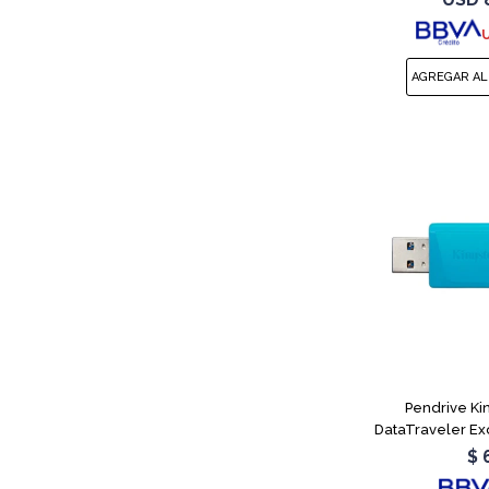
sin búfe
Pendrive Ki
DataTraveler Ex
$