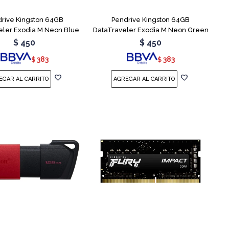
rive Kingston 64GB
Pendrive Kingston 64GB
eler Exodia M Neon Blue
DataTraveler Exodia M Neon Green
$
450
$
450
383
383
$
$