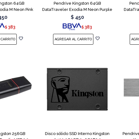
ingston 64GB
Pendrive Kingston 64GB
Pend
odia M Neon Pink
DataTraveler Exodia M Neon Purple
DataTra
450
$
450
383
383
$
$
ngston 256GB
Disco sólido SSD Interno Kingston
Pendriv