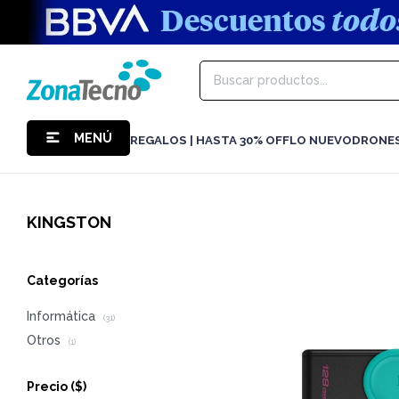
MENÚ
REGALOS | HASTA 30% OFF
LO NUEVO
DRONE
KINGSTON
Categorías
Informática
(31)
Otros
(1)
Precio
($)