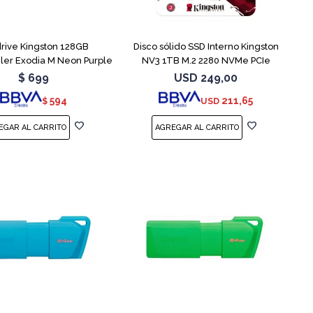
rive Kingston 128GB
Disco sólido SSD Interno Kingston
ler Exodia M Neon Purple
NV3 1TB M.2 2280 NVMe PCIe
$
699
USD
249,00
594
211,65
$
USD