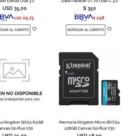
son 128GB USB 3.2
DataTraveler DT70 USB-C 3.2
USD
35,00
$
350
29,75
298
USD
$
a Kingston SDG4 64GB
Memoria Kingston Micro SDCG4
anvas Go Plus V30
128GB Canvas Go Plus V30
USD
35,00
USD
58,00