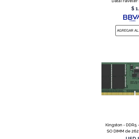
DataTraveler 
$
1
Kingston - DDR5 
SO DIMM de 262 
MT/s / PC5-44800
USD