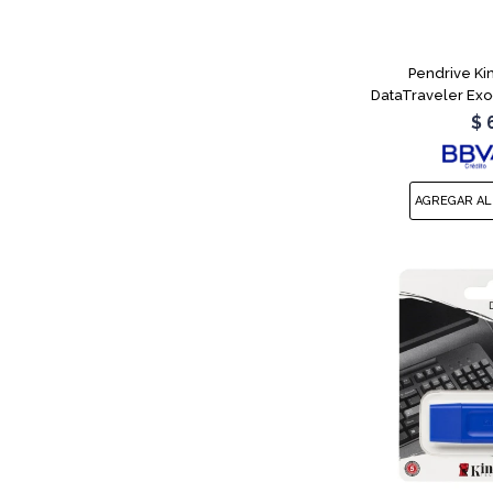
Pendrive Ki
DataTraveler Ex
$