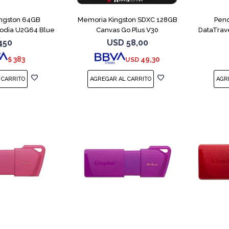
ingston 64GB
Memoria Kingston SDXC 128GB
Pend
xodia U2G64 Blue
Canvas Go Plus V30
DataTrav
450
USD
58,00
383
49,30
$
USD