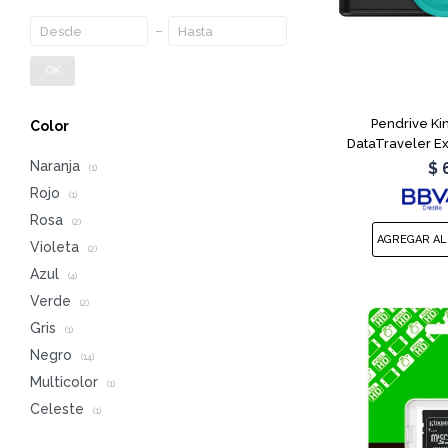
OK
Pendrive Ki
Color
DataTraveler E
Naranja
$
(1)
Rojo
(1)
Rosa
(2)
Violeta
(2)
Azul
(4)
Verde
(2)
Gris
(1)
Negro
(14)
Multicolor
(1)
Celeste
(1)