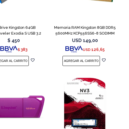
rive Kingston 64GB
Memoria RAM Kingston 8GB DDR5
veler Exodia S USB 3.2
5600MHz KCP556SS6-8 SODIMM
$
450
USD
149,00
383
126,65
$
USD