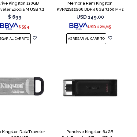
rive Kingston 128GB
Memoria Ram Kingston
veler Exodia M USB 3.2
KVR32S22S68 DDR4 8GB 3200 MHz
Sodimm
$
699
USD
149,00
594
126,65
$
USD
e Kingston DataTraveler
Pendrive Kingston 64GB