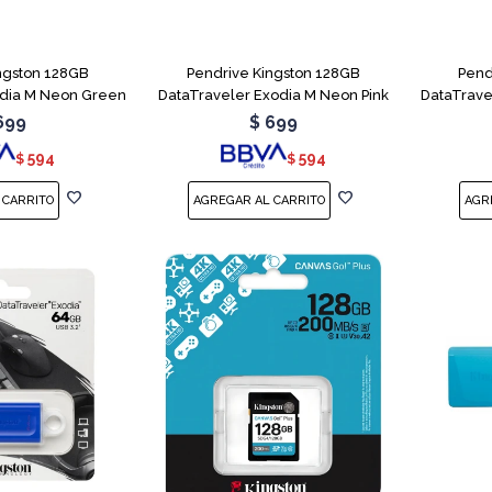
ngston 128GB
Pendrive Kingston 128GB
Pend
odia M Neon Green
DataTraveler Exodia M Neon Pink
DataTrave
699
$
699
594
594
$
$