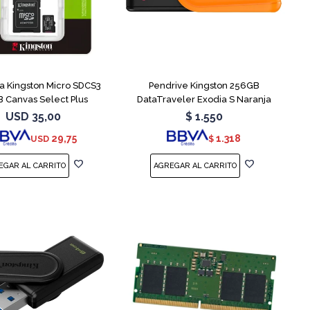
 Kingston Micro SDCS3
Pendrive Kingston 256GB
 Canvas Select Plus
DataTraveler Exodia S Naranja
USD
35,00
$
1.550
29,75
1.318
USD
$