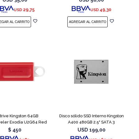
29,75
49,30
USD
USD
rive Kingston 64GB
Disco sólido SSD Interno Kingston
veler Exodia U2G64 Red
A400 480GB 2.5" SATA 3
$
450
USD
199,00