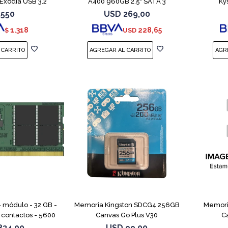
Exodia USB 3.2
A400 960GB 2.5" SATA 3
Ky
.550
USD
269,00
1.318
228,65
$
USD
- módulo - 32 GB -
Memoria Kingston SDCG4 256GB
Memori
contactos - 5600
Canvas Go Plus V30
C
 - CL46 - 1.1 V -
834,00
USD
99,00