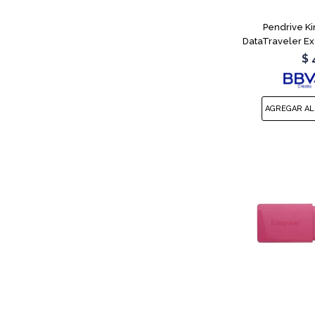
Pendrive K
DataTraveler E
$