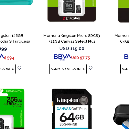
ngston 128GB
Memoria Kingston Micro SDCS3
Memoria
xodia S Turquesa
512GB Canvas Select Plus
64GB
699
USD
115,00
594
97,75
$
USD