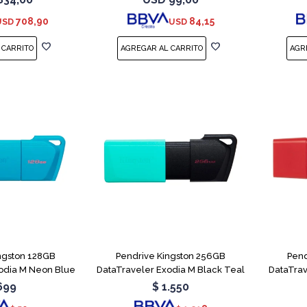
r - no ECC
708,90
84,15
USD
USD
ngston 128GB
Pendrive Kingston 256GB
Pend
odia M Neon Blue
DataTraveler Exodia M Black Teal
DataTra
699
$
1.550