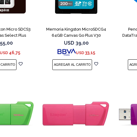
ton Micro SDCS3
Memoria Kingston MicroSDCG4
Pend
s Select Plus
64GB Canvas Go Plus V30
DataTra
55,00
USD
39,00
46,75
33,15
USD
USD