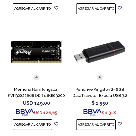
Memoria Ram Kingston
Pendrive Kingston 256GB
KVR32S22S68 DDR4 8GB 3200
DataTraveler Exodia USB 3.2
MHz Sodimm
USD
149,00
$
1.550
126,65
1.318
USD
$