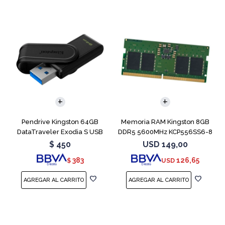
Pendrive Kingston 64GB
Memoria RAM Kingston 8GB
DataTraveler Exodia S USB
DDR5 5600MHz KCP556SS6-8
3.2
SODIMM
$
450
USD
149,00
383
126,65
$
USD