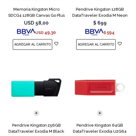
Memoria Kingston Micro
Pendrive Kingston 128GB
SDCG4 128GB Canvas Go Plus
DataTraveler Exodia M Neon
V30
Blue
USD
58,00
$
699
49,30
594
USD
$
Pendrive Kingston 256GB
Pendrive Kingston 64GB
DataTraveler Exodia M Black
DataTraveler Exodia U2G64