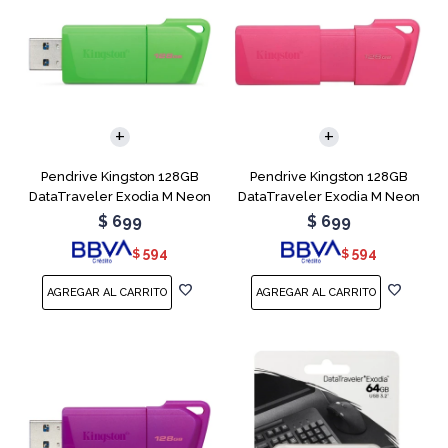
Pendrive Kingston 128GB
Pendrive Kingston 128GB
DataTraveler Exodia M Neon
DataTraveler Exodia M Neon
Green
Pink
$
699
$
699
594
594
$
$