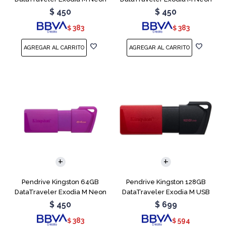
Green
Pink
$
450
$
450
383
383
$
$
Pendrive Kingston 64GB
Pendrive Kingston 128GB
DataTraveler Exodia M Neon
DataTraveler Exodia M USB
Purple
3.2
$
450
$
699
383
594
$
$