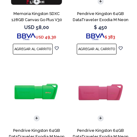
Memoria Kingston SDXC
Pendrive Kingston 64GB
128GB Canvas Go Plus V30
DataTraveler Exodia M Neon
Blue
USD
58,00
$
450
49,30
383
USD
$
Pendrive Kingston 64GB
Pendrive Kingston 64GB
DataTraveler Exodia M Neon
DataTraveler Exodia M Neon