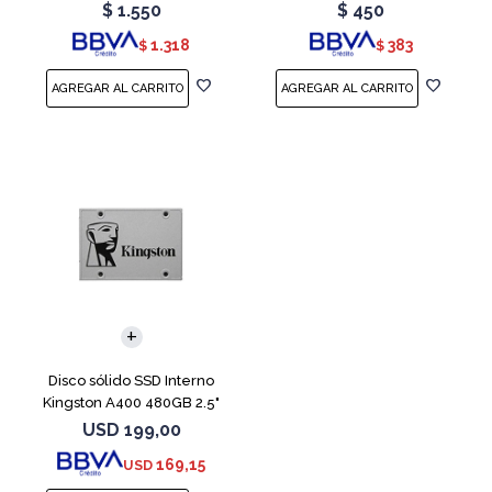
Teal
Red
$
1.550
$
450
1.318
383
$
$
Disco sólido SSD Interno
Kingston A400 480GB 2.5"
SATA 3
USD
199,00
169,15
USD