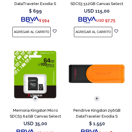
DataTraveler Exodia S
SDCS3 512GB Canvas Select
Turquesa
Plus
$
699
USD
115,00
594
97,75
$
USD
Memoria Kingston Micro
Pendrive Kingston 256GB
SDCS3 64GB Canvas Select
DataTraveler Exodia S
Plus
Naranja
USD
35,00
$
1.550