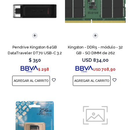
Pendrive Kingston 64GB
Kingston - DDR5 - módulo - 32
DataTraveler DT70 USB-C 3.2
GB - SO DIMM de 262
contactos - 5600 MT/s / PC5-
$
350
USD
834,00
44800 - CL46 - 1.1 V - sin
298
708,90
$
USD
búfer - no ECC