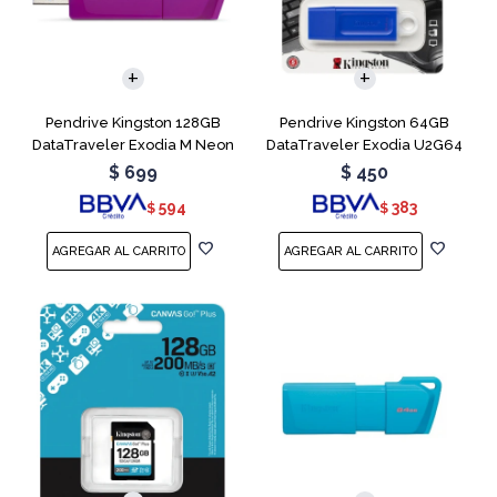
Pendrive Kingston 128GB
Pendrive Kingston 64GB
DataTraveler Exodia M Neon
DataTraveler Exodia U2G64
Purple
Blue
$
699
$
450
594
383
$
$