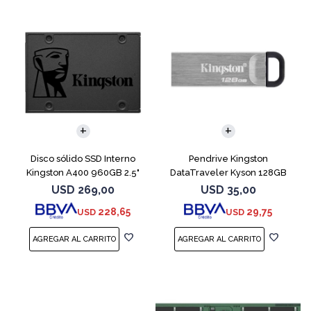
Disco sólido SSD Interno
Pendrive Kingston
Kingston A400 960GB 2.5"
DataTraveler Kyson 128GB
SATA 3
USB 3.2
USD
269,00
USD
35,00
228,65
29,75
USD
USD