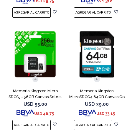
29,75
1.318
USD
$
Memoria Kingston Micro
Memoria Kingston
SDCS3 256GB Canvas Select
MicroSDCG4 64GB Canvas Go
Plus
Plus V30
USD
55,00
USD
39,00
46,75
33,15
USD
USD