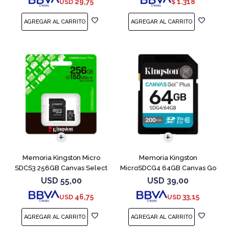
29,75
1.318
USD
$
Memoria Kingston Micro
Memoria Kingston
SDCS3 256GB Canvas Select
MicroSDCG4 64GB Canvas Go
Plus
Plus V30
USD
55,00
USD
39,00
46,75
33,15
USD
USD