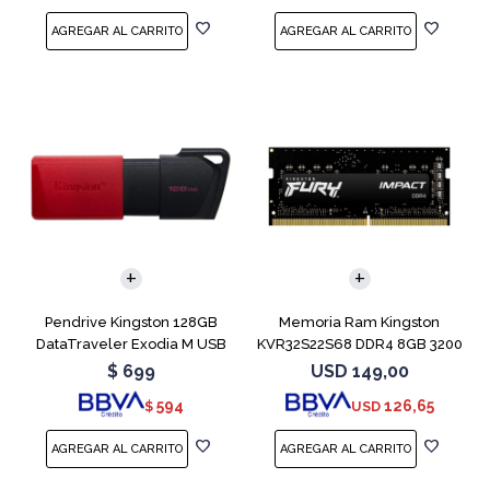
Pendrive Kingston 128GB
Memoria Ram Kingston
DataTraveler Exodia M USB
KVR32S22S68 DDR4 8GB 3200
3.2
MHz Sodimm
$
699
USD
149,00
594
126,65
$
USD