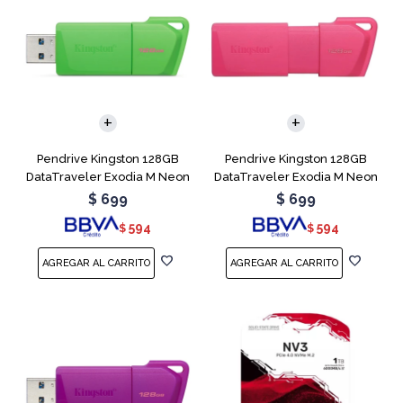
Pendrive Kingston 128GB
Pendrive Kingston 128GB
DataTraveler Exodia M Neon
DataTraveler Exodia M Neon
Green
Pink
$
699
$
699
594
594
$
$