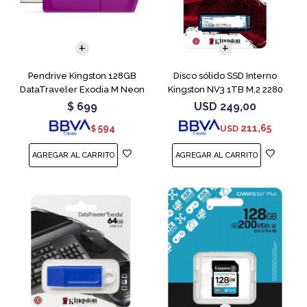
Pendrive Kingston 128GB
Disco sólido SSD Interno
DataTraveler Exodia M Neon
Kingston NV3 1TB M.2 2280
Purple
NVMe PCIe
$
699
USD
249,00
594
211,65
$
USD