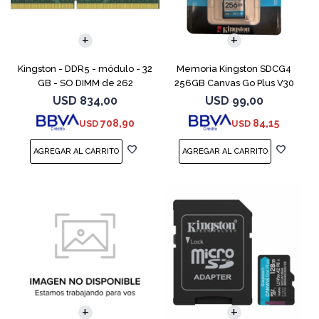
Kingston - DDR5 - módulo - 32
Memoria Kingston SDCG4
GB - SO DIMM de 262
256GB Canvas Go Plus V30
contactos - 5600 MT/s / PC5-
USD
834,00
USD
99,00
44800 - CL46 - 1.1 V - sin
708,90
84,15
USD
USD
búfer - no ECC