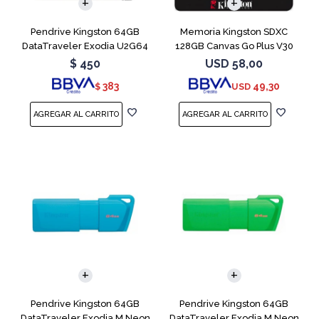
Pendrive Kingston 64GB
Memoria Kingston SDXC
DataTraveler Exodia U2G64
128GB Canvas Go Plus V30
Blue
$
450
USD
58,00
383
49,30
$
USD
Pendrive Kingston 64GB
Pendrive Kingston 64GB
DataTraveler Exodia M Neon
DataTraveler Exodia M Neon