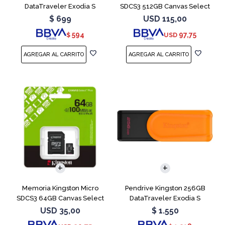
DataTraveler Exodia S
SDCS3 512GB Canvas Select
Turquesa
Plus
$
699
USD
115,00
594
97,75
$
USD
Memoria Kingston Micro
Pendrive Kingston 256GB
SDCS3 64GB Canvas Select
DataTraveler Exodia S
Plus
Naranja
USD
35,00
$
1.550