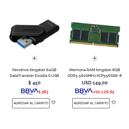
Pendrive Kingston 64GB
Memoria RAM Kingston 8GB
DataTraveler Exodia S USB
DDR5 5600MHz KCP556SS6-8
3.2
SODIMM
$
450
USD
149,00
383
126,65
$
USD