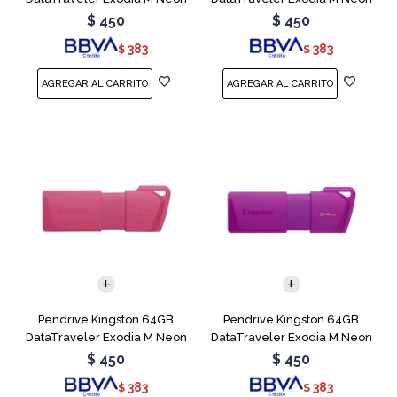
Blue
Green
$
450
$
450
383
383
$
$
Pendrive Kingston 64GB
Pendrive Kingston 64GB
DataTraveler Exodia M Neon
DataTraveler Exodia M Neon
Pink
Purple
$
450
$
450
383
383
$
$