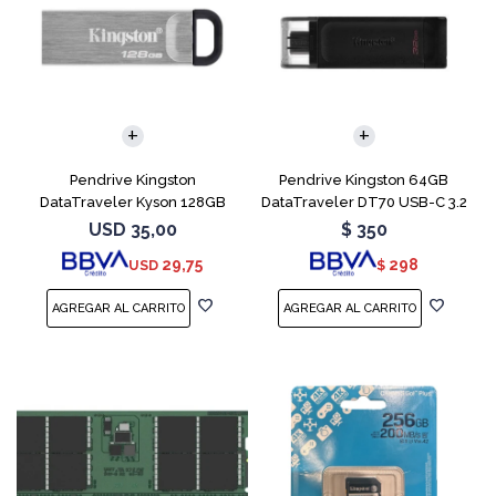
Pendrive Kingston
Pendrive Kingston 64GB
DataTraveler Kyson 128GB
DataTraveler DT70 USB-C 3.2
USB 3.2
USD
35,00
$
350
29,75
298
USD
$