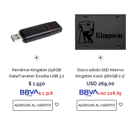
Pendrive Kingston 256GB
Disco sólido SSD Interno
DataTraveler Exodia USB 3.2
Kingston A400 960GB 2.5"
SATA 3
$
1.550
USD
269,00
1.318
228,65
$
USD