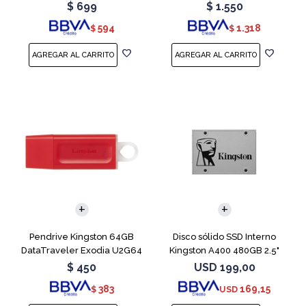
Blue
Teal
$
699
$
1.550
594
1.318
$
$
Pendrive Kingston 64GB
Disco sólido SSD Interno
DataTraveler Exodia U2G64
Kingston A400 480GB 2.5"
Red
SATA 3
$
450
USD
199,00
383
169,15
$
USD