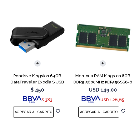
Pendrive Kingston 64GB
Memoria RAM Kingston 8GB
DataTraveler Exodia S USB
DDR5 5600MHz KCP556SS6-8
3.2
SODIMM
$
450
USD
149,00
383
126,65
$
USD