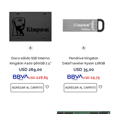
Disco sólido SSD Interno
Pendrive Kingston
Kingston A400 960GB 2.5"
DataTraveler Kyson 128GB
SATA 3
USB 3.2
USD
269,00
USD
35,00
228,65
29,75
USD
USD