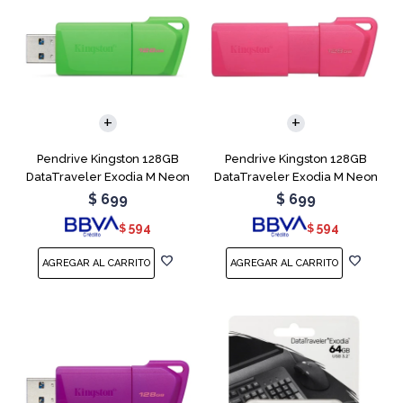
Pendrive Kingston 128GB
Pendrive Kingston 128GB
DataTraveler Exodia M Neon
DataTraveler Exodia M Neon
Green
Pink
$
699
$
699
594
594
$
$