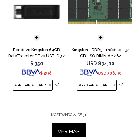
Pendrive Kingston 64GB
Kingston - DDR5 - módulo - 32
DataTraveler DT70 USB-C 3.2
GB - SO DIMM de 262
contactos - 5600 MT/s / PC5-
$
350
USD
834,00
44800 - CL46 - 1.1 V - sin
298
708,90
$
USD
búfer - no ECC
MOSTRANDO
24
DE
31
VER MÁS