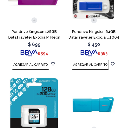
Pendrive Kingston 128GB
Pendrive Kingston 64GB
DataTraveler Exodia M Neon
DataTraveler Exodia U2G64
Purple
Blue
$
699
$
450
594
383
$
$