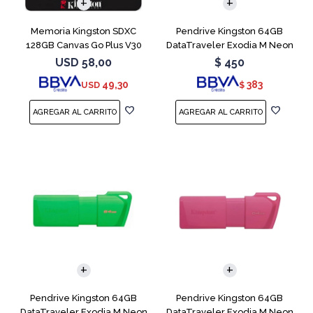
Memoria Kingston SDXC
Pendrive Kingston 64GB
128GB Canvas Go Plus V30
DataTraveler Exodia M Neon
Blue
USD
58,00
$
450
49,30
383
USD
$
Pendrive Kingston 64GB
Pendrive Kingston 64GB
DataTraveler Exodia M Neon
DataTraveler Exodia M Neon