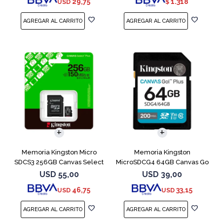
29,75
1.318
USD
$
Memoria Kingston Micro
Memoria Kingston
SDCS3 256GB Canvas Select
MicroSDCG4 64GB Canvas Go
Plus
Plus V30
USD
55,00
USD
39,00
46,75
33,15
USD
USD