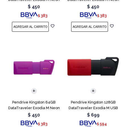
Green
Pink
$
450
$
450
383
383
$
$
Pendrive Kingston 64GB
Pendrive Kingston 128GB
DataTraveler Exodia M Neon
DataTraveler Exodia M USB
Purple
3.2
$
450
$
699
383
594
$
$