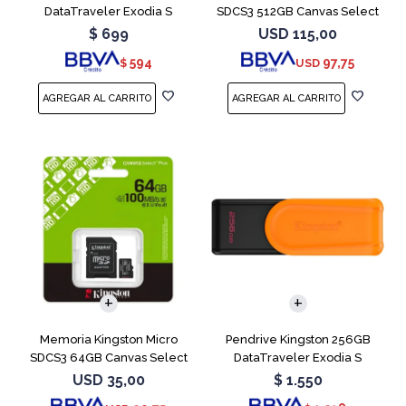
DataTraveler Exodia S
SDCS3 512GB Canvas Select
Turquesa
Plus
$
699
USD
115,00
594
97,75
$
USD
Memoria Kingston Micro
Pendrive Kingston 256GB
SDCS3 64GB Canvas Select
DataTraveler Exodia S
Plus
Naranja
USD
35,00
$
1.550