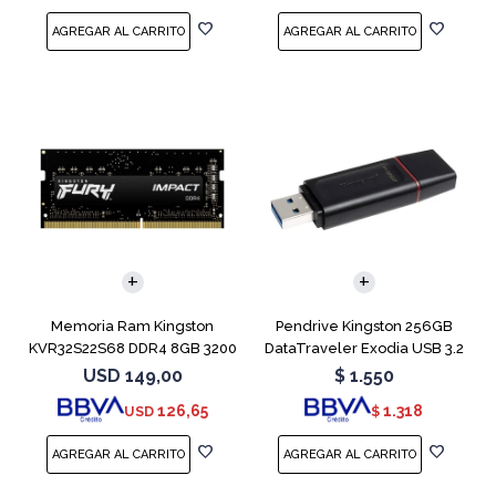
Memoria Ram Kingston
Pendrive Kingston 256GB
KVR32S22S68 DDR4 8GB 3200
DataTraveler Exodia USB 3.2
MHz Sodimm
USD
149,00
$
1.550
126,65
1.318
USD
$