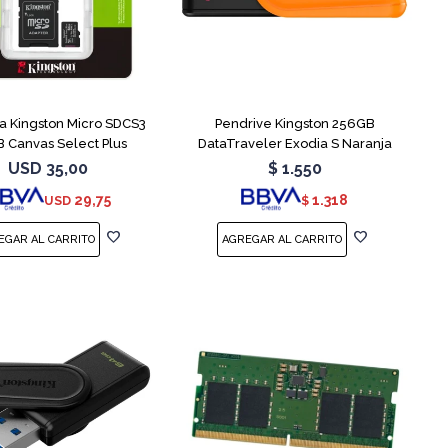
 Kingston Micro SDCS3
Pendrive Kingston 256GB
 Canvas Select Plus
DataTraveler Exodia S Naranja
USD
35,00
$
1.550
29,75
1.318
USD
$