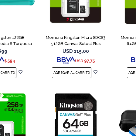
ngston 128GB
Memoria Kingston Micro SDCS3
Memoria
xodia S Turquesa
512GB Canvas Select Plus
64GB
699
USD
115,00
594
97,75
$
USD