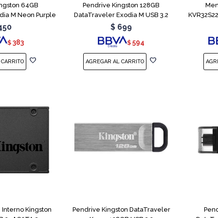
ingston 64GB
Pendrive Kingston 128GB
Mem
dia M Neon Purple
DataTraveler Exodia M USB 3.2
KVR32S22
450
$
699
383
594
$
$
 Interno Kingston
Pendrive Kingston DataTraveler
Pend