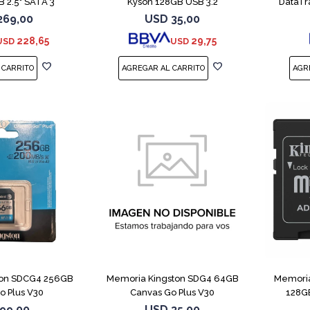
 2.5" SATA 3
Kyson 128GB USB 3.2
DataTr
269,00
USD
35,00
228,65
29,75
USD
USD
ton SDCG4 256GB
Memoria Kingston SDG4 64GB
Memoria
o Plus V30
Canvas Go Plus V30
128GB
99,00
USD
35,00