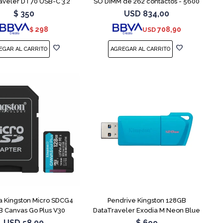
aveler DT70 USB-C 3.2
SO DIMM de 262 contactos - 5600
MT/s / PC5-44800 - CL46 - 1.1 V -
$
350
USD
834,00
sin búfer - no ECC
298
708,90
$
USD
 Kingston Micro SDCG4
Pendrive Kingston 128GB
 Canvas Go Plus V30
DataTraveler Exodia M Neon Blue
USD
58,00
$
699