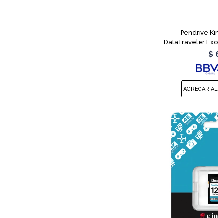
Pendrive Ki
DataTraveler Ex
$