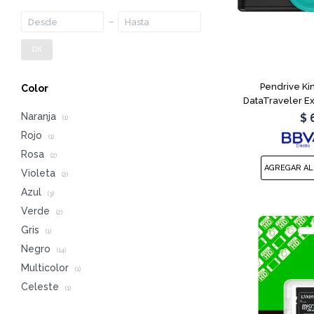
OK
Pendrive Ki
Color
DataTraveler E
Naranja
$
(1)
Rojo
(1)
Rosa
(2)
Violeta
(2)
Azul
(3)
Verde
(2)
Gris
(1)
Negro
(14)
Multicolor
(1)
Celeste
(1)