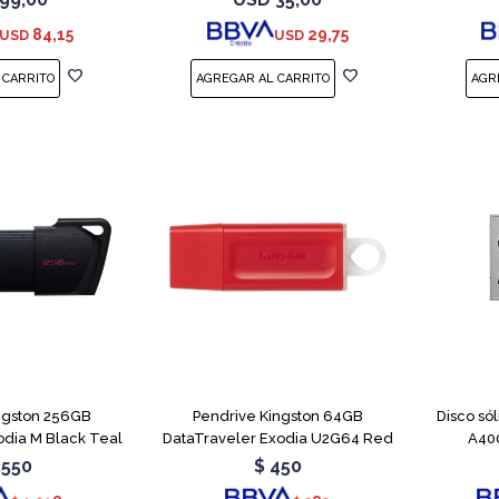
84,15
29,75
USD
USD
ngston 256GB
Pendrive Kingston 64GB
Disco só
odia M Black Teal
DataTraveler Exodia U2G64 Red
A400
.550
$
450