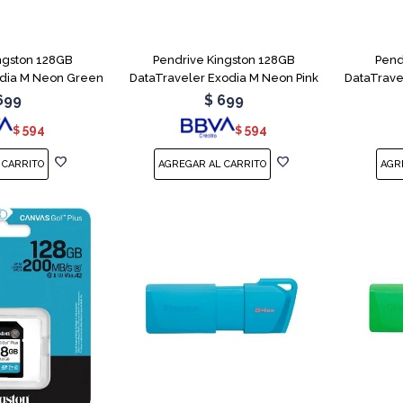
ngston 128GB
Pendrive Kingston 128GB
Pend
odia M Neon Green
DataTraveler Exodia M Neon Pink
DataTrave
699
$
699
594
594
$
$