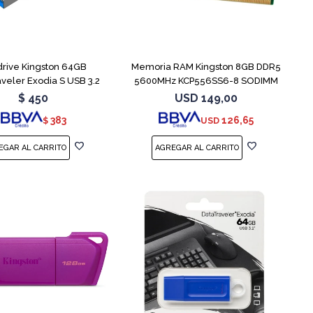
rive Kingston 64GB
Memoria RAM Kingston 8GB DDR5
veler Exodia S USB 3.2
5600MHz KCP556SS6-8 SODIMM
$
450
USD
149,00
383
126,65
$
USD