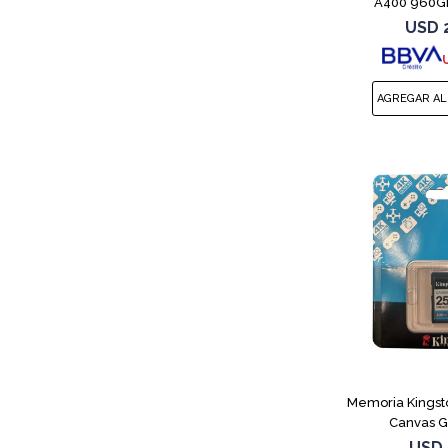
A400 960GB
USD
Memoria Kings
Canvas G
USD