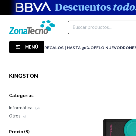
MENÚ
REGALOS | HASTA 30% OFF
LO NUEVO
DRONE
KINGSTON
Categorías
Informática
(30)
Otros
(1)
Precio
($)