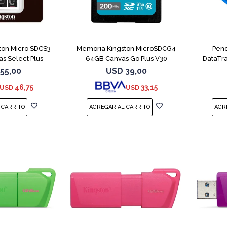
ton Micro SDCS3
Memoria Kingston MicroSDCG4
Pend
s Select Plus
64GB Canvas Go Plus V30
DataTra
55,00
USD
39,00
46,75
33,15
USD
USD