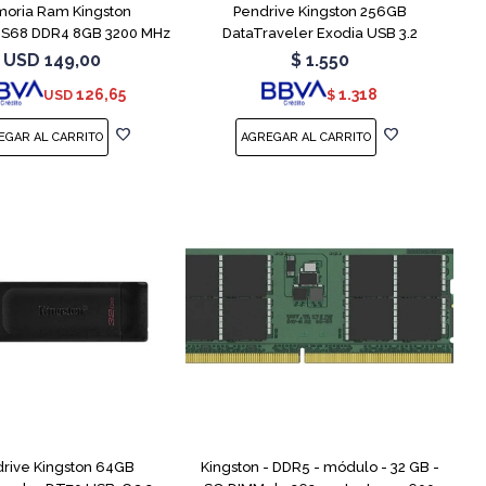
oria Ram Kingston
Pendrive Kingston 256GB
S68 DDR4 8GB 3200 MHz
DataTraveler Exodia USB 3.2
Sodimm
USD
149,00
$
1.550
126,65
1.318
USD
$
rive Kingston 64GB
Kingston - DDR5 - módulo - 32 GB -