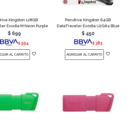
rive Kingston 128GB
Pendrive Kingston 64GB
ler Exodia M Neon Purple
DataTraveler Exodia U2G64 Blue
$
699
$
450
594
383
$
$