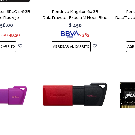
ton SDXC 128GB
Pendrive Kingston 64GB
Pend
o Plus V30
DataTraveler Exodia M Neon Blue
DataTrave
58,00
$
450
49,30
383
USD
$