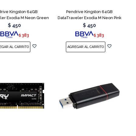
rive Kingston 64GB
Pendrive Kingston 64GB
ler Exodia M Neon Green
DataTraveler Exodia M Neon Pink
$
450
$
450
383
383
$
$