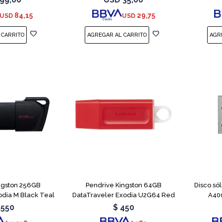
84,15
29,75
USD
USD
ngston 256GB
Pendrive Kingston 64GB
Disco só
odia M Black Teal
DataTraveler Exodia U2G64 Red
A400
.550
$
450