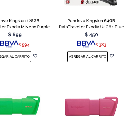
rive Kingston 128GB
Pendrive Kingston 64GB
ler Exodia M Neon Purple
DataTraveler Exodia U2G64 Blue
$
699
$
450
594
383
$
$