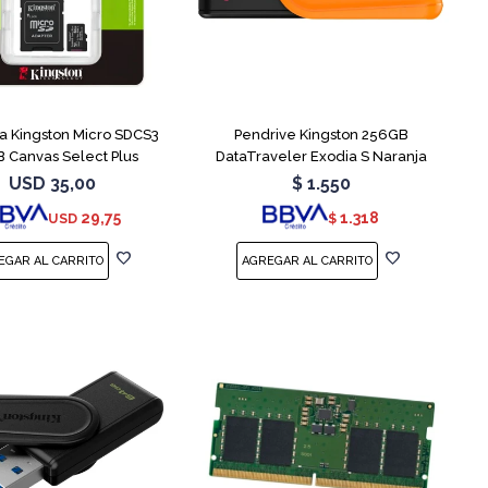
 Kingston Micro SDCS3
Pendrive Kingston 256GB
 Canvas Select Plus
DataTraveler Exodia S Naranja
USD
35,00
$
1.550
29,75
1.318
USD
$