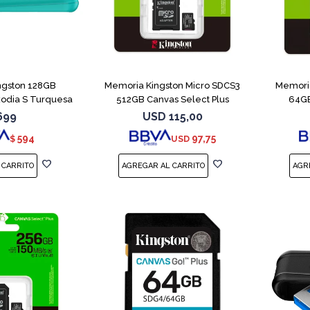
ngston 128GB
Memoria Kingston Micro SDCS3
Memoria
xodia S Turquesa
512GB Canvas Select Plus
64GB
699
USD
115,00
594
97,75
$
USD