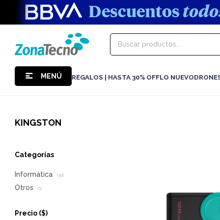
MENÚ
REGALOS | HASTA 30% OFF
LO NUEVO
DRONE
KINGSTON
Categorías
Informática
(30)
Otros
(1)
Precio
($)