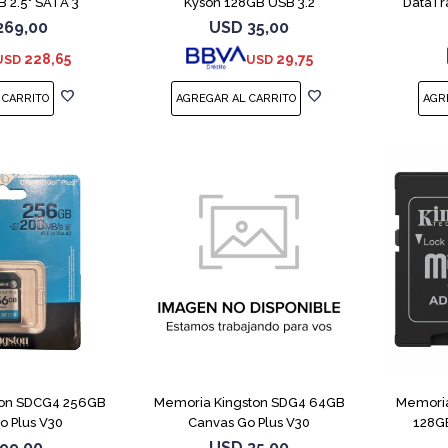
 2.5" SATA 3
Kyson 128GB USB 3.2
DataTr
269,00
USD
35,00
228,65
29,75
USD
USD
ton SDCG4 256GB
Memoria Kingston SDG4 64GB
Memoria
o Plus V30
Canvas Go Plus V30
128GB
99,00
USD
35,00