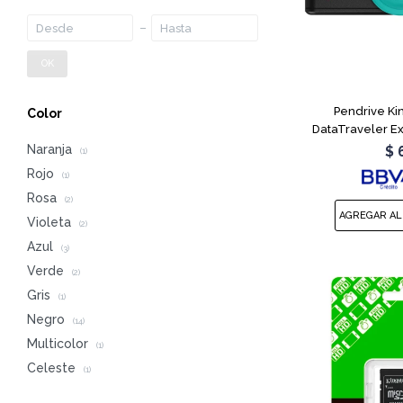
OK
Pendrive Ki
Color
DataTraveler E
Naranja
$
(1)
Rojo
(1)
Rosa
(2)
Violeta
(2)
Azul
(3)
Verde
(2)
Gris
(1)
Negro
(14)
Multicolor
(1)
Celeste
(1)