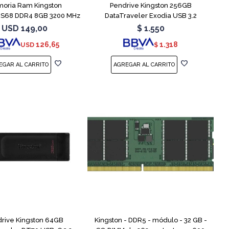
oria Ram Kingston
Pendrive Kingston 256GB
S68 DDR4 8GB 3200 MHz
DataTraveler Exodia USB 3.2
Sodimm
USD
149,00
$
1.550
126,65
1.318
USD
$
rive Kingston 64GB
Kingston - DDR5 - módulo - 32 GB -