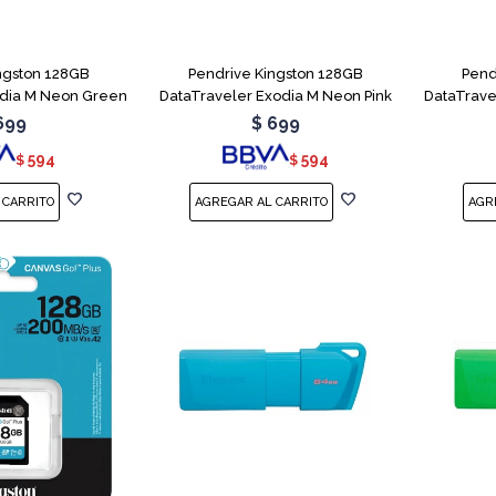
ngston 128GB
Pendrive Kingston 128GB
Pend
odia M Neon Green
DataTraveler Exodia M Neon Pink
DataTrave
699
$
699
594
594
$
$