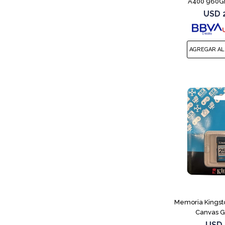
A400 960GB
USD
Memoria Kings
Canvas G
USD