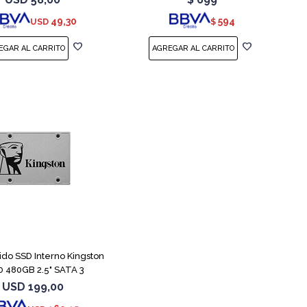
49,30
594
USD
$
lido SSD Interno Kingston
 480GB 2.5" SATA 3
USD
199,00