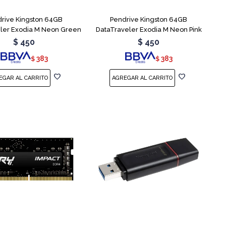
rive Kingston 64GB
Pendrive Kingston 64GB
ler Exodia M Neon Green
DataTraveler Exodia M Neon Pink
$
450
$
450
383
383
$
$