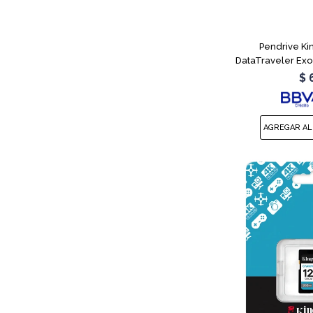
Pendrive Ki
DataTraveler Ex
$