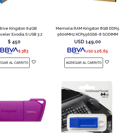
rive Kingston 64GB
Memoria RAM Kingston 8GB DDR5
veler Exodia S USB 3.2
5600MHz KCP556SS6-8 SODIMM
$
450
USD
149,00
383
126,65
$
USD