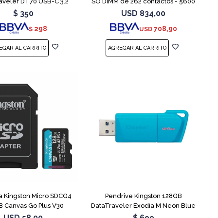
aveler DT70 USB-C 3.2
SO DIMM de 262 contactos - 5600
MT/s / PC5-44800 - CL46 - 1.1 V -
$
350
USD
834,00
sin búfer - no ECC
298
708,90
$
USD
 Kingston Micro SDCG4
Pendrive Kingston 128GB
 Canvas Go Plus V30
DataTraveler Exodia M Neon Blue
USD
58,00
$
699