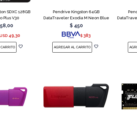
ton SDXC 128GB
Pendrive Kingston 64GB
Pend
o Plus V30
DataTraveler Exodia M Neon Blue
DataTrave
58,00
$
450
49,30
383
USD
$