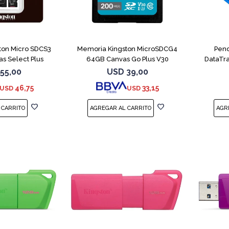
ton Micro SDCS3
Memoria Kingston MicroSDCG4
Pend
s Select Plus
64GB Canvas Go Plus V30
DataTra
55,00
USD
39,00
46,75
33,15
USD
USD