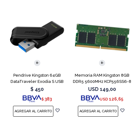
Pendrive Kingston 64GB
Memoria RAM Kingston 8GB
DataTraveler Exodia S USB
DDR5 5600MHz KCP556SS6-8
3.2
SODIMM
$
450
USD
149,00
383
126,65
$
USD