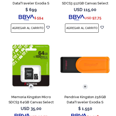
DataTraveler Exodia S
SDCS3 512GB Canvas Select
Turquesa
Plus
$
699
USD
115,00
594
97,75
$
USD
Memoria Kingston Micro
Pendrive Kingston 256GB
SDCS3 64GB Canvas Select
DataTraveler Exodia S
Plus
Naranja
USD
35,00
$
1.550