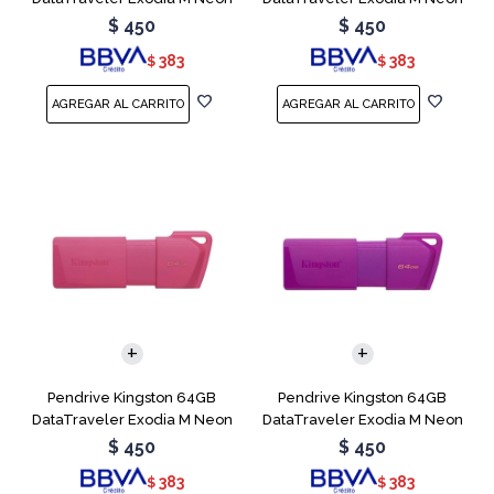
Blue
Green
$
450
$
450
383
383
$
$
Pendrive Kingston 64GB
Pendrive Kingston 64GB
DataTraveler Exodia M Neon
DataTraveler Exodia M Neon
Pink
Purple
$
450
$
450
383
383
$
$