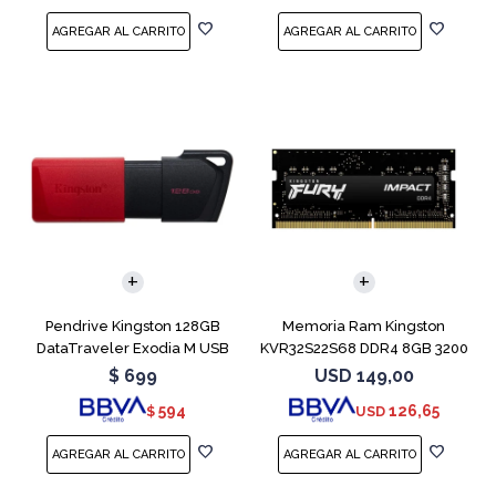
Pendrive Kingston 128GB
Memoria Ram Kingston
DataTraveler Exodia M USB
KVR32S22S68 DDR4 8GB 3200
3.2
MHz Sodimm
$
699
USD
149,00
594
126,65
$
USD