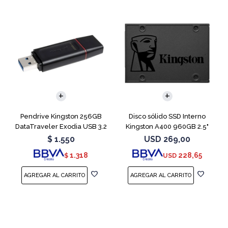
Pendrive Kingston 256GB
Disco sólido SSD Interno
DataTraveler Exodia USB 3.2
Kingston A400 960GB 2.5"
SATA 3
$
1.550
USD
269,00
1.318
228,65
$
USD