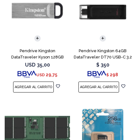
Pendrive Kingston
Pendrive Kingston 64GB
DataTraveler Kyson 128GB
DataTraveler DT70 USB-C 3.2
USB 3.2
USD
35,00
$
350
29,75
298
USD
$