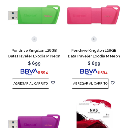
Pendrive Kingston 128GB
Pendrive Kingston 128GB
DataTraveler Exodia M Neon
DataTraveler Exodia M Neon
Green
Pink
$
699
$
699
594
594
$
$