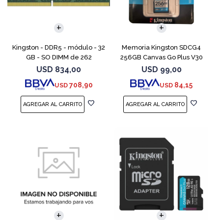
Kingston - DDR5 - módulo - 32
Memoria Kingston SDCG4
GB - SO DIMM de 262
256GB Canvas Go Plus V30
contactos - 5600 MT/s / PC5-
USD
834,00
USD
99,00
44800 - CL46 - 1.1 V - sin
708,90
84,15
USD
USD
búfer - no ECC