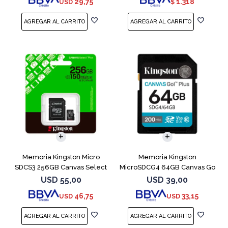
29,75
1.318
USD
$
Memoria Kingston Micro
Memoria Kingston
SDCS3 256GB Canvas Select
MicroSDCG4 64GB Canvas Go
Plus
Plus V30
USD
55,00
USD
39,00
46,75
33,15
USD
USD