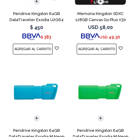
Pendrive Kingston 64GB
Memoria Kingston SDXC
DataTraveler Exodia U2G64
128GB Canvas Go Plus V30
Blue
$
450
USD
58,00
383
49,30
$
USD
Pendrive Kingston 64GB
Pendrive Kingston 64GB
DataTraveler Exodia M Neon
DataTraveler Exodia M Neon