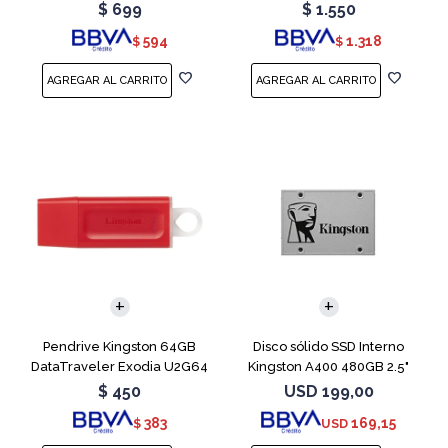
Blue
Teal
$
699
$
1.550
594
1.318
$
$
Pendrive Kingston 64GB
Disco sólido SSD Interno
DataTraveler Exodia U2G64
Kingston A400 480GB 2.5"
Red
SATA 3
$
450
USD
199,00
383
169,15
$
USD