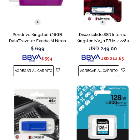
Pendrive Kingston 128GB
Disco sólido SSD Interno
DataTraveler Exodia M Neon
Kingston NV3 1TB M.2 2280
Purple
NVMe PCIe
$
699
USD
249,00
594
211,65
$
USD