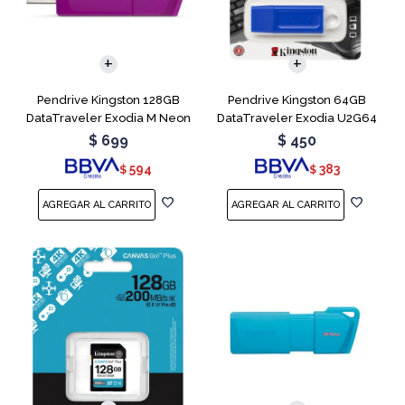
Pendrive Kingston 128GB
Pendrive Kingston 64GB
DataTraveler Exodia M Neon
DataTraveler Exodia U2G64
Purple
Blue
$
699
$
450
594
383
$
$