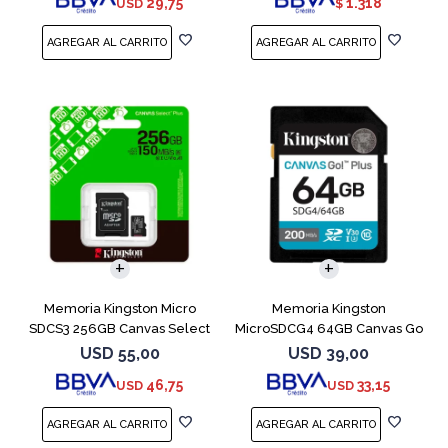
29,75
1.318
USD
$
Memoria Kingston Micro
Memoria Kingston
SDCS3 256GB Canvas Select
MicroSDCG4 64GB Canvas Go
Plus
Plus V30
USD
55,00
USD
39,00
46,75
33,15
USD
USD