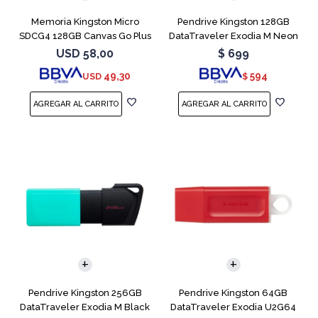
Memoria Kingston Micro
Pendrive Kingston 128GB
SDCG4 128GB Canvas Go Plus
DataTraveler Exodia M Neon
V30
Blue
USD
58,00
$
699
49,30
594
USD
$
Pendrive Kingston 256GB
Pendrive Kingston 64GB
DataTraveler Exodia M Black
DataTraveler Exodia U2G64