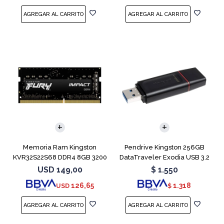
Memoria Ram Kingston
Pendrive Kingston 256GB
KVR32S22S68 DDR4 8GB 3200
DataTraveler Exodia USB 3.2
MHz Sodimm
USD
149,00
$
1.550
126,65
1.318
USD
$