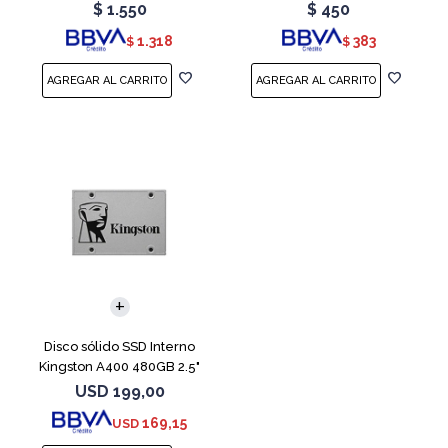
Teal
Red
$
1.550
$
450
1.318
383
$
$
Disco sólido SSD Interno
Kingston A400 480GB 2.5"
SATA 3
USD
199,00
169,15
USD