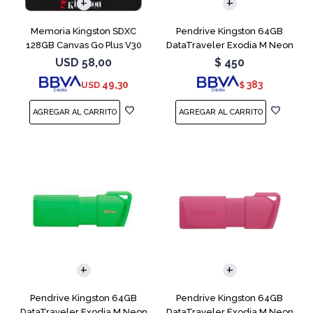
Memoria Kingston SDXC
Pendrive Kingston 64GB
128GB Canvas Go Plus V30
DataTraveler Exodia M Neon
Blue
USD
58,00
$
450
49,30
383
USD
$
Pendrive Kingston 64GB
Pendrive Kingston 64GB
DataTraveler Exodia M Neon
DataTraveler Exodia M Neon