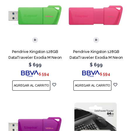
Pendrive Kingston 128GB
Pendrive Kingston 128GB
DataTraveler Exodia M Neon
DataTraveler Exodia M Neon
Green
Pink
$
699
$
699
594
594
$
$