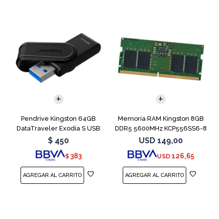
Pendrive Kingston 64GB
Memoria RAM Kingston 8GB
DataTraveler Exodia S USB
DDR5 5600MHz KCP556SS6-8
3.2
SODIMM
$
450
USD
149,00
383
126,65
$
USD