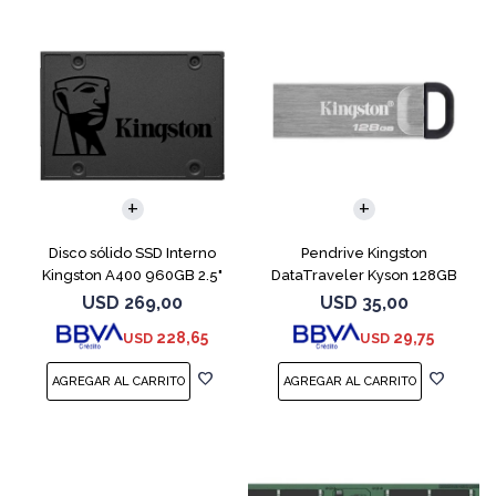
Disco sólido SSD Interno
Pendrive Kingston
Kingston A400 960GB 2.5"
DataTraveler Kyson 128GB
SATA 3
USB 3.2
USD
269,00
USD
35,00
228,65
29,75
USD
USD