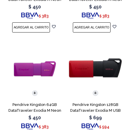
Green
Pink
$
450
$
450
383
383
$
$
Pendrive Kingston 64GB
Pendrive Kingston 128GB
DataTraveler Exodia M Neon
DataTraveler Exodia M USB
Purple
3.2
$
450
$
699
383
594
$
$