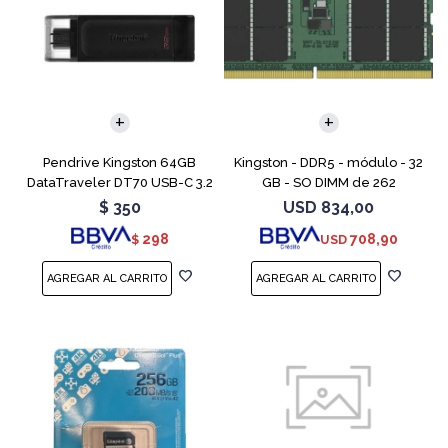
Pendrive Kingston 64GB
Kingston - DDR5 - módulo - 32
DataTraveler DT70 USB-C 3.2
GB - SO DIMM de 262
contactos - 5600 MT/s / PC5-
$
350
USD
834,00
44800 - CL46 - 1.1 V - sin
298
708,90
$
USD
búfer - no ECC