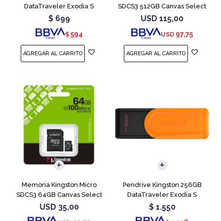
DataTraveler Exodia S
SDCS3 512GB Canvas Select
Turquesa
Plus
$
699
USD
115,00
594
97,75
$
USD
Memoria Kingston Micro
Pendrive Kingston 256GB
SDCS3 64GB Canvas Select
DataTraveler Exodia S
Plus
Naranja
USD
35,00
$
1.550