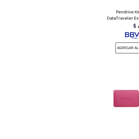
Pendrive K
DataTraveler E
$