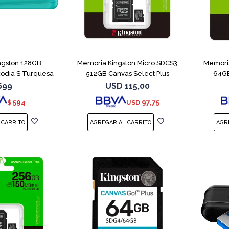
ngston 128GB
Memoria Kingston Micro SDCS3
Memoria
xodia S Turquesa
512GB Canvas Select Plus
64GB
699
USD
115,00
594
97,75
$
USD