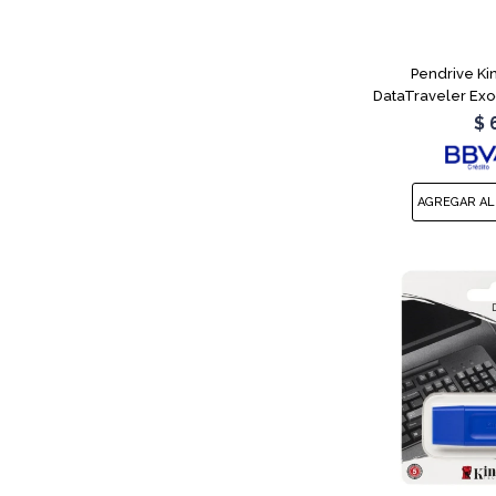
Pendrive Ki
DataTraveler Ex
$