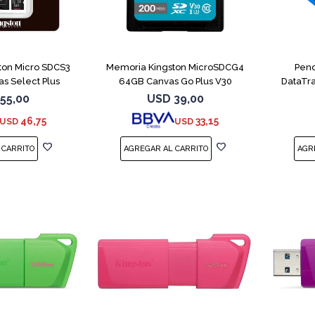
ton Micro SDCS3
Memoria Kingston MicroSDCG4
Pend
s Select Plus
64GB Canvas Go Plus V30
DataTra
55,00
USD
39,00
46,75
33,15
USD
USD