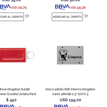
29,75
49,30
USD
USD
rive Kingston 64GB
Disco sólido SSD Interno Kingston
veler Exodia U2G64 Red
A400 480GB 2.5" SATA 3
$
450
USD
199,00