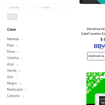
OK
Pendrive Ki
Color
DataTraveler E
Naranja
$
(1)
Rojo
(1)
Rosa
(2)
Violeta
(2)
Azul
(4)
Verde
(2)
Gris
(1)
Negro
(14)
Multicolor
(1)
Celeste
(1)