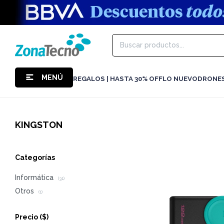
MENÚ
REGALOS | HASTA 30% OFF
LO NUEVO
DRONE
KINGSTON
Categorías
Informática
(31)
Otros
(1)
Precio
($)