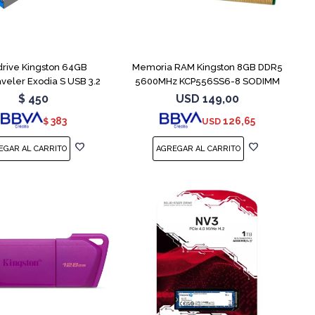
rive Kingston 64GB
Memoria RAM Kingston 8GB DDR5
veler Exodia S USB 3.2
5600MHz KCP556SS6-8 SODIMM
$
450
USD
149,00
383
126,65
$
USD