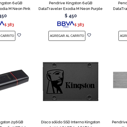
ingston 64GB
Pendrive Kingston 64GB
Pend
odia M Neon Pink
DataTraveler Exodia M Neon Purple
DataTra
450
$
450
383
383
$
$
ngston 256GB
Disco sólido SSD Interno Kingston
Pendriv