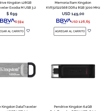
rive Kingston 128GB
Memoria Ram Kingston
veler Exodia M USB 3.2
KVR32S22S68 DDR4 8GB 3200 MHz
Sodimm
$
699
USD
149,00
594
126,65
$
USD
e Kingston DataTraveler
Pendrive Kingston 64GB