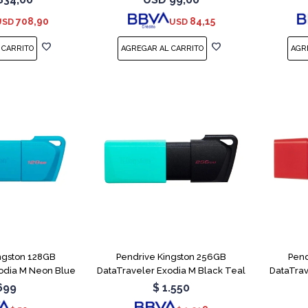
r - no ECC
708,90
84,15
USD
USD
ngston 128GB
Pendrive Kingston 256GB
Pend
odia M Neon Blue
DataTraveler Exodia M Black Teal
DataTra
699
$
1.550