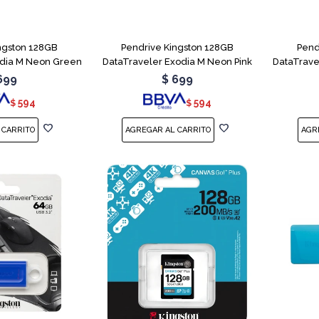
ngston 128GB
Pendrive Kingston 128GB
Pend
odia M Neon Green
DataTraveler Exodia M Neon Pink
DataTrave
699
$
699
594
594
$
$