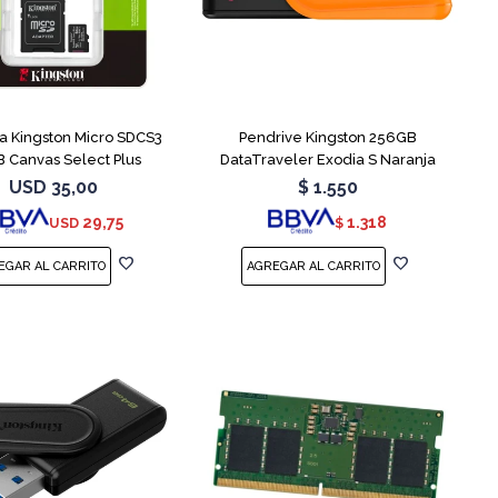
 Kingston Micro SDCS3
Pendrive Kingston 256GB
 Canvas Select Plus
DataTraveler Exodia S Naranja
USD
35,00
$
1.550
29,75
1.318
USD
$