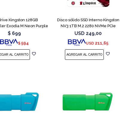
rive Kingston 128GB
Disco sólido SSD Interno Kingston
ler Exodia M Neon Purple
NV3 1TB M.2 2280 NVMe PCIe
$
699
USD
249,00
594
211,65
$
USD