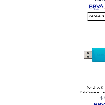
sin búfe
Pendrive Ki
DataTraveler Ex
$