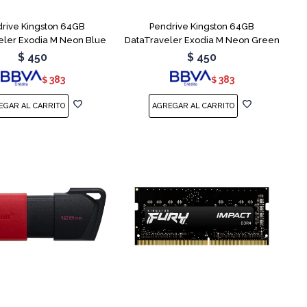
rive Kingston 64GB
Pendrive Kingston 64GB
eler Exodia M Neon Blue
DataTraveler Exodia M Neon Green
$
450
$
450
383
383
$
$