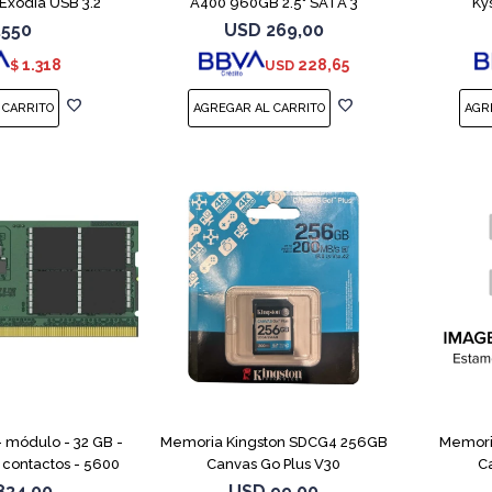
Exodia USB 3.2
A400 960GB 2.5" SATA 3
Ky
.550
USD
269,00
1.318
228,65
$
USD
- módulo - 32 GB -
Memoria Kingston SDCG4 256GB
Memori
contactos - 5600
Canvas Go Plus V30
C
 - CL46 - 1.1 V -
834,00
USD
99,00