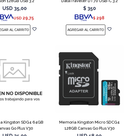
son 128GB USB 3.2
DataTraveler DT70 USB-C 3.2
USD
35,00
$
350
29,75
298
USD
$
a Kingston SDG4 64GB
Memoria Kingston Micro SDCG4
anvas Go Plus V30
128GB Canvas Go Plus V30
USD
35,00
USD
58,00