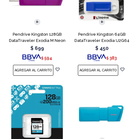
Pendrive Kingston 128GB
Pendrive Kingston 64GB
DataTraveler Exodia M Neon
DataTraveler Exodia U2G64
Purple
Blue
$
699
$
450
594
383
$
$