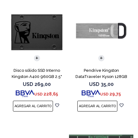
Disco sólido SSD Interno
Pendrive Kingston
Kingston A400 960GB 2.5"
DataTraveler Kyson 128GB
SATA 3
USB 3.2
USD
269,00
USD
35,00
228,65
29,75
USD
USD