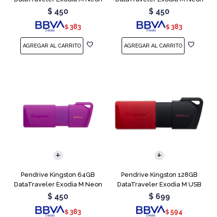
Green
Pink
$
450
$
450
383
383
$
$
Pendrive Kingston 64GB
Pendrive Kingston 128GB
DataTraveler Exodia M Neon
DataTraveler Exodia M USB
Purple
3.2
$
450
$
699
383
594
$
$