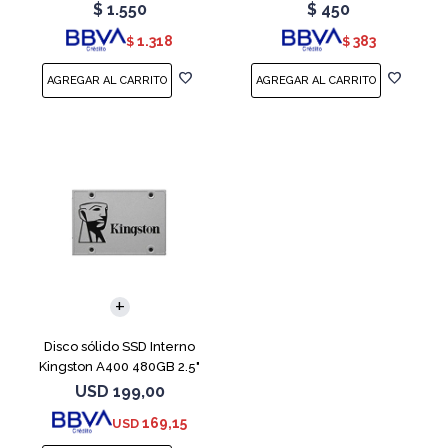
Teal
Red
$
1.550
$
450
1.318
383
$
$
Disco sólido SSD Interno
Kingston A400 480GB 2.5"
SATA 3
USD
199,00
169,15
USD