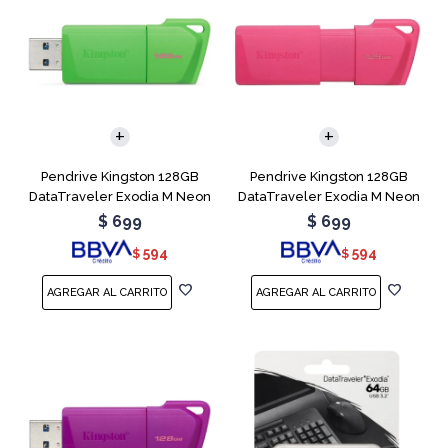
Pendrive Kingston 128GB
Pendrive Kingston 128GB
DataTraveler Exodia M Neon
DataTraveler Exodia M Neon
Green
Pink
$
699
$
699
594
594
$
$