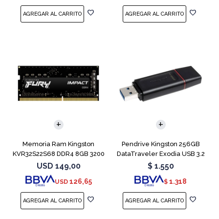
Memoria Ram Kingston
Pendrive Kingston 256GB
KVR32S22S68 DDR4 8GB 3200
DataTraveler Exodia USB 3.2
MHz Sodimm
USD
149,00
$
1.550
126,65
1.318
USD
$