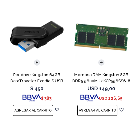
Pendrive Kingston 64GB
Memoria RAM Kingston 8GB
DataTraveler Exodia S USB
DDR5 5600MHz KCP556SS6-8
3.2
SODIMM
$
450
USD
149,00
383
126,65
$
USD