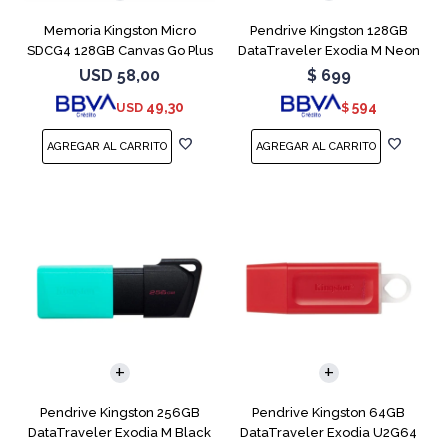
Memoria Kingston Micro
Pendrive Kingston 128GB
SDCG4 128GB Canvas Go Plus
DataTraveler Exodia M Neon
V30
Blue
USD
58,00
$
699
49,30
594
USD
$
Pendrive Kingston 256GB
Pendrive Kingston 64GB
DataTraveler Exodia M Black
DataTraveler Exodia U2G64