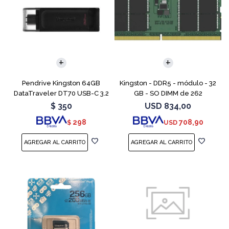
Pendrive Kingston 64GB
Kingston - DDR5 - módulo - 32
DataTraveler DT70 USB-C 3.2
GB - SO DIMM de 262
contactos - 5600 MT/s / PC5-
$
350
USD
834,00
44800 - CL46 - 1.1 V - sin
298
708,90
$
USD
búfer - no ECC