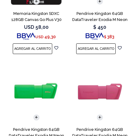
Memoria Kingston SDXC
Pendrive Kingston 64GB
128GB Canvas Go Plus V30
DataTraveler Exodia M Neon
Blue
USD
58,00
$
450
49,30
383
USD
$
Pendrive Kingston 64GB
Pendrive Kingston 64GB
DataTraveler Exodia M Neon
DataTraveler Exodia M Neon