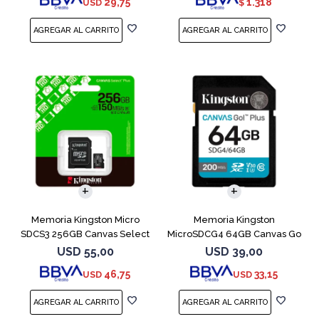
29,75
1.318
USD
$
Memoria Kingston Micro
Memoria Kingston
SDCS3 256GB Canvas Select
MicroSDCG4 64GB Canvas Go
Plus
Plus V30
USD
55,00
USD
39,00
46,75
33,15
USD
USD