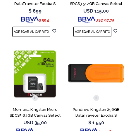
DataTraveler Exodia S
SDCS3 512GB Canvas Select
Turquesa
Plus
$
699
USD
115,00
594
97,75
$
USD
Memoria Kingston Micro
Pendrive Kingston 256GB
SDCS3 64GB Canvas Select
DataTraveler Exodia S
Plus
Naranja
USD
35,00
$
1.550