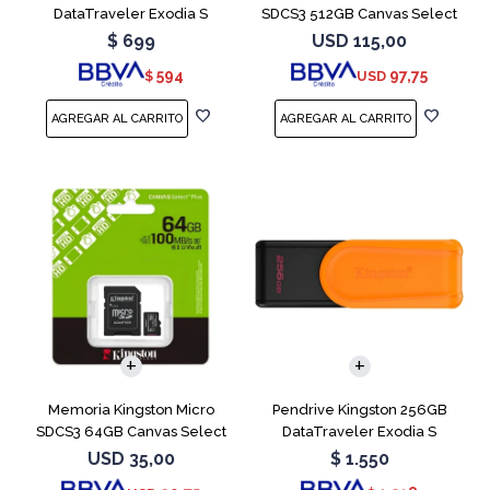
DataTraveler Exodia S
SDCS3 512GB Canvas Select
Turquesa
Plus
$
699
USD
115,00
594
97,75
$
USD
Memoria Kingston Micro
Pendrive Kingston 256GB
SDCS3 64GB Canvas Select
DataTraveler Exodia S
Plus
Naranja
USD
35,00
$
1.550