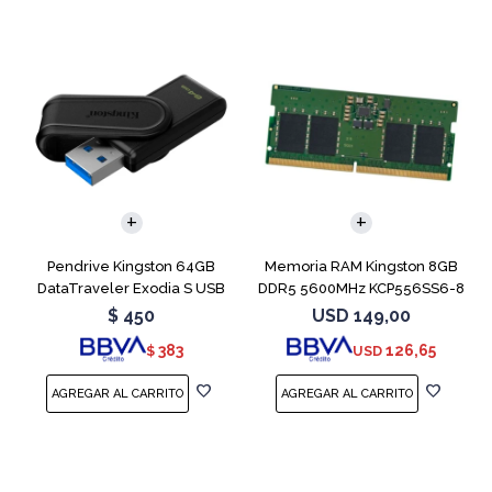
Pendrive Kingston 64GB
Memoria RAM Kingston 8GB
DataTraveler Exodia S USB
DDR5 5600MHz KCP556SS6-8
3.2
SODIMM
$
450
USD
149,00
383
126,65
$
USD