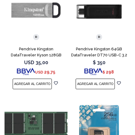
Pendrive Kingston
Pendrive Kingston 64GB
DataTraveler Kyson 128GB
DataTraveler DT70 USB-C 3.2
USB 3.2
USD
35,00
$
350
29,75
298
USD
$