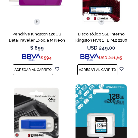
Pendrive Kingston 128GB
Disco sólido SSD Interno
DataTraveler Exodia M Neon
Kingston NV3 1TB M.2 2280
Purple
NVMe PCIe
$
699
USD
249,00
594
211,65
$
USD