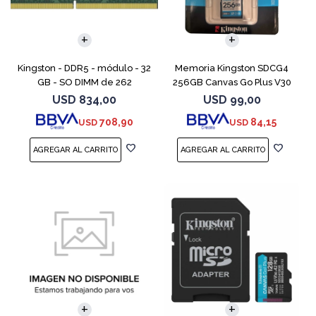
Kingston - DDR5 - módulo - 32
Memoria Kingston SDCG4
GB - SO DIMM de 262
256GB Canvas Go Plus V30
contactos - 5600 MT/s / PC5-
USD
834,00
USD
99,00
44800 - CL46 - 1.1 V - sin
708,90
84,15
USD
USD
búfer - no ECC