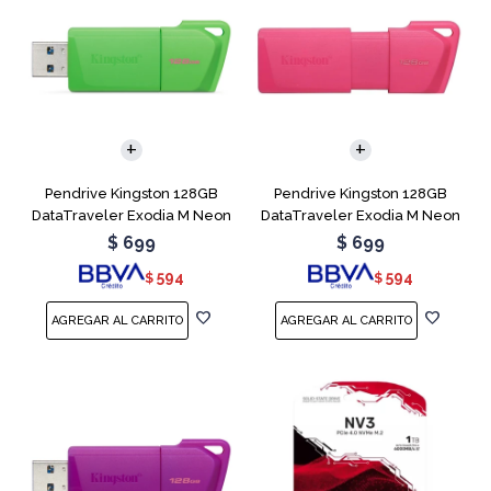
Pendrive Kingston 128GB
Pendrive Kingston 128GB
DataTraveler Exodia M Neon
DataTraveler Exodia M Neon
Green
Pink
$
699
$
699
594
594
$
$