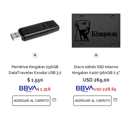
Pendrive Kingston 256GB
Disco sólido SSD Interno
DataTraveler Exodia USB 3.2
Kingston A400 960GB 2.5"
SATA 3
$
1.550
USD
269,00
1.318
228,65
$
USD