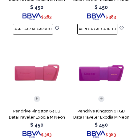
Blue
Green
$
450
$
450
383
383
$
$
Pendrive Kingston 64GB
Pendrive Kingston 64GB
DataTraveler Exodia M Neon
DataTraveler Exodia M Neon
Pink
Purple
$
450
$
450
383
383
$
$