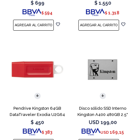
Blue
Teal
$
699
$
1.550
594
1.318
$
$
Pendrive Kingston 64GB
Disco sólido SSD Interno
DataTraveler Exodia U2G64
Kingston A400 480GB 2.5"
Red
SATA 3
$
450
USD
199,00
383
169,15
$
USD