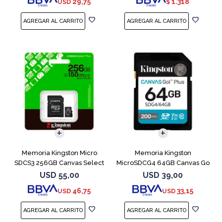
29,75
1.318
USD
$
Memoria Kingston Micro
Memoria Kingston
SDCS3 256GB Canvas Select
MicroSDCG4 64GB Canvas Go
Plus
Plus V30
USD
55,00
USD
39,00
46,75
33,15
USD
USD