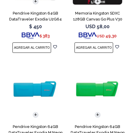
Pendrive Kingston 64GB
Memoria Kingston SDXC
DataTraveler Exodia U2G64
128GB Canvas Go Plus V30
Blue
$
450
USD
58,00
383
49,30
$
USD
Pendrive Kingston 64GB
Pendrive Kingston 64GB
DataTraveler Exodia M Neon
DataTraveler Exodia M Neon