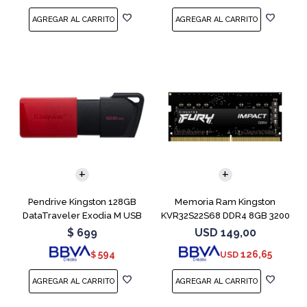
Pendrive Kingston 128GB
Memoria Ram Kingston
DataTraveler Exodia M USB
KVR32S22S68 DDR4 8GB 3200
3.2
MHz Sodimm
$
699
USD
149,00
594
126,65
$
USD