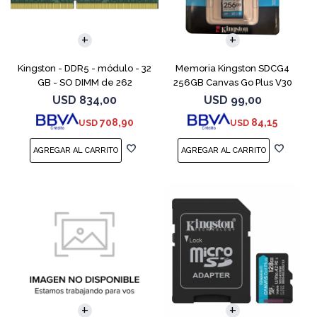
Kingston - DDR5 - módulo - 32
Memoria Kingston SDCG4
GB - SO DIMM de 262
256GB Canvas Go Plus V30
contactos - 5600 MT/s / PC5-
USD
834,00
USD
99,00
44800 - CL46 - 1.1 V - sin
708,90
84,15
USD
USD
búfer - no ECC