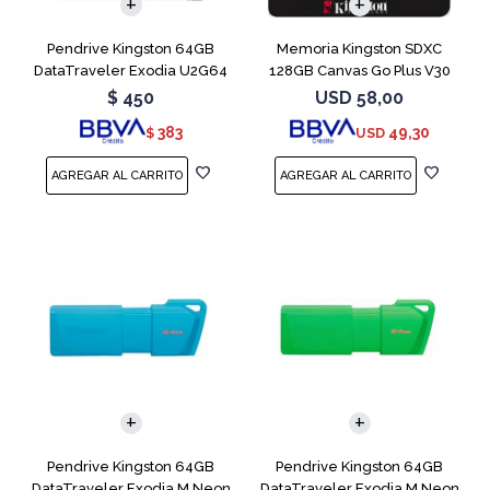
Pendrive Kingston 64GB
Memoria Kingston SDXC
DataTraveler Exodia U2G64
128GB Canvas Go Plus V30
Blue
$
450
USD
58,00
383
49,30
$
USD
Pendrive Kingston 64GB
Pendrive Kingston 64GB
DataTraveler Exodia M Neon
DataTraveler Exodia M Neon