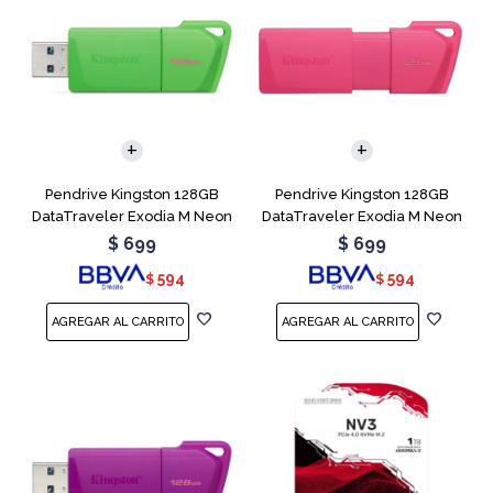
Pendrive Kingston 128GB
Pendrive Kingston 128GB
DataTraveler Exodia M Neon
DataTraveler Exodia M Neon
Green
Pink
$
699
$
699
594
594
$
$