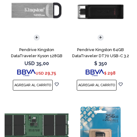
Pendrive Kingston
Pendrive Kingston 64GB
DataTraveler Kyson 128GB
DataTraveler DT70 USB-C 3.2
USB 3.2
USD
35,00
$
350
29,75
298
USD
$