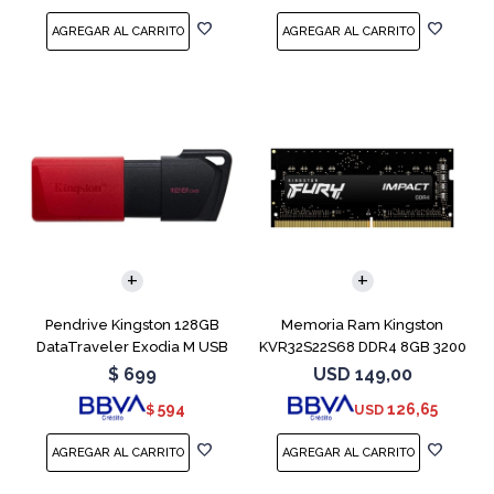
Pendrive Kingston 128GB
Memoria Ram Kingston
DataTraveler Exodia M USB
KVR32S22S68 DDR4 8GB 3200
3.2
MHz Sodimm
$
699
USD
149,00
594
126,65
$
USD