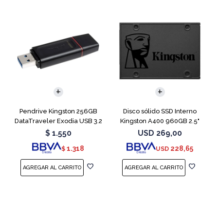
Pendrive Kingston 256GB
Disco sólido SSD Interno
DataTraveler Exodia USB 3.2
Kingston A400 960GB 2.5"
SATA 3
$
1.550
USD
269,00
1.318
228,65
$
USD