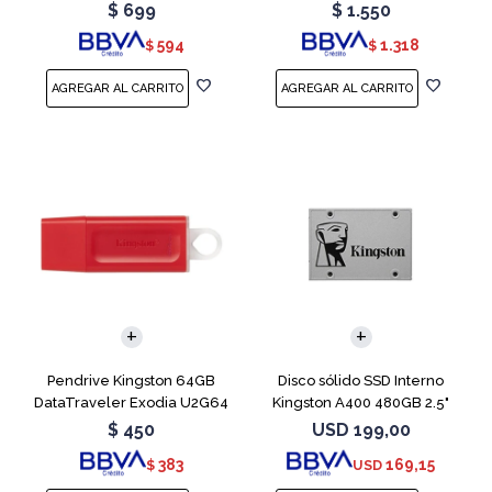
Blue
Teal
$
699
$
1.550
594
1.318
$
$
Pendrive Kingston 64GB
Disco sólido SSD Interno
DataTraveler Exodia U2G64
Kingston A400 480GB 2.5"
Red
SATA 3
$
450
USD
199,00
383
169,15
$
USD