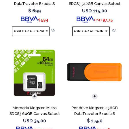
DataTraveler Exodia S
SDCS3 512GB Canvas Select
Turquesa
Plus
$
699
USD
115,00
594
97,75
$
USD
Memoria Kingston Micro
Pendrive Kingston 256GB
SDCS3 64GB Canvas Select
DataTraveler Exodia S
Plus
Naranja
USD
35,00
$
1.550