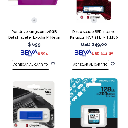
Pendrive Kingston 128GB
Disco sólido SSD Interno
DataTraveler Exodia M Neon
Kingston NV3 1TB M.2 2280
Purple
NVMe PCIe
$
699
USD
249,00
594
211,65
$
USD