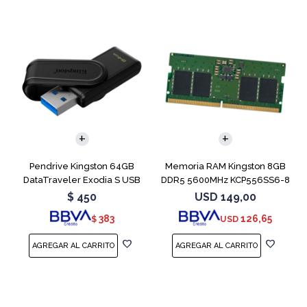
Pendrive Kingston 64GB
Memoria RAM Kingston 8GB
DataTraveler Exodia S USB
DDR5 5600MHz KCP556SS6-8
3.2
SODIMM
$
450
USD
149,00
383
126,65
$
USD