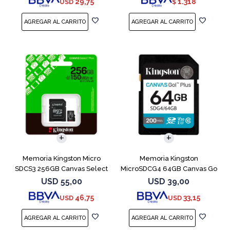
29,75
1.318
USD
$
Memoria Kingston Micro
Memoria Kingston
SDCS3 256GB Canvas Select
MicroSDCG4 64GB Canvas Go
Plus
Plus V30
USD
55,00
USD
39,00
46,75
33,15
USD
USD