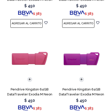
Blue
Green
$
450
$
450
383
383
$
$
Pendrive Kingston 64GB
Pendrive Kingston 64GB
DataTraveler Exodia M Neon
DataTraveler Exodia M Neon
Pink
Purple
$
450
$
450
383
383
$
$