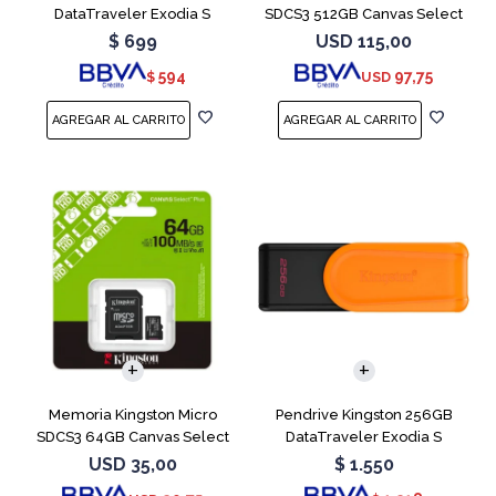
DataTraveler Exodia S
SDCS3 512GB Canvas Select
Turquesa
Plus
$
699
USD
115,00
594
97,75
$
USD
Memoria Kingston Micro
Pendrive Kingston 256GB
SDCS3 64GB Canvas Select
DataTraveler Exodia S
Plus
Naranja
USD
35,00
$
1.550