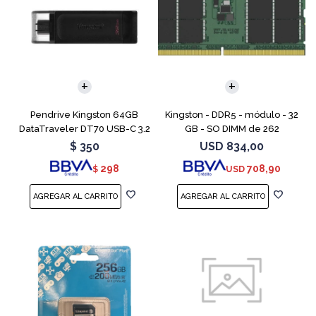
Pendrive Kingston 64GB
Kingston - DDR5 - módulo - 32
DataTraveler DT70 USB-C 3.2
GB - SO DIMM de 262
contactos - 5600 MT/s / PC5-
$
350
USD
834,00
44800 - CL46 - 1.1 V - sin
298
708,90
$
USD
búfer - no ECC