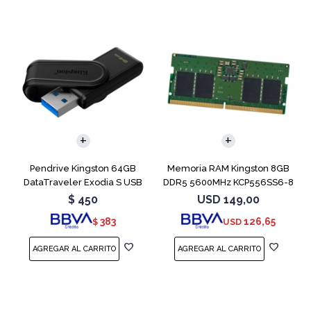
Pendrive Kingston 64GB
Memoria RAM Kingston 8GB
DataTraveler Exodia S USB
DDR5 5600MHz KCP556SS6-8
3.2
SODIMM
$
450
USD
149,00
383
126,65
$
USD