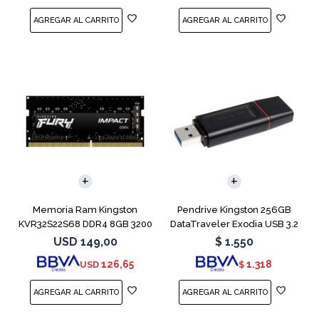
Memoria Ram Kingston
Pendrive Kingston 256GB
KVR32S22S68 DDR4 8GB 3200
DataTraveler Exodia USB 3.2
MHz Sodimm
USD
149,00
$
1.550
126,65
1.318
USD
$