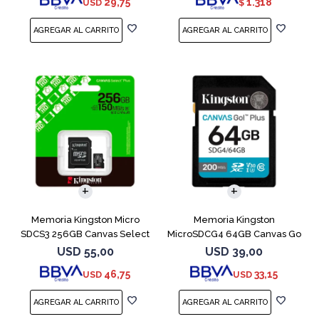
29,75
1.318
USD
$
Memoria Kingston Micro
Memoria Kingston
SDCS3 256GB Canvas Select
MicroSDCG4 64GB Canvas Go
Plus
Plus V30
USD
55,00
USD
39,00
46,75
33,15
USD
USD