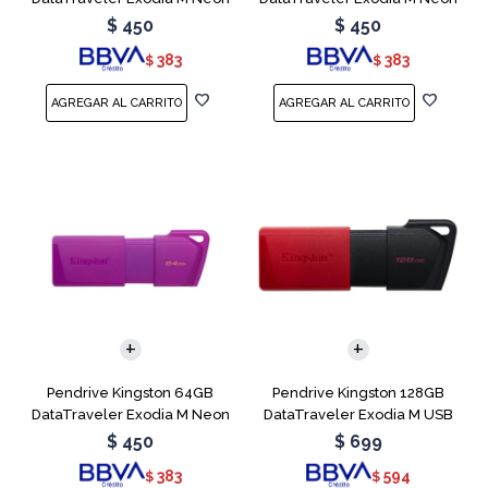
Green
Pink
$
450
$
450
383
383
$
$
Pendrive Kingston 64GB
Pendrive Kingston 128GB
DataTraveler Exodia M Neon
DataTraveler Exodia M USB
Purple
3.2
$
450
$
699
383
594
$
$