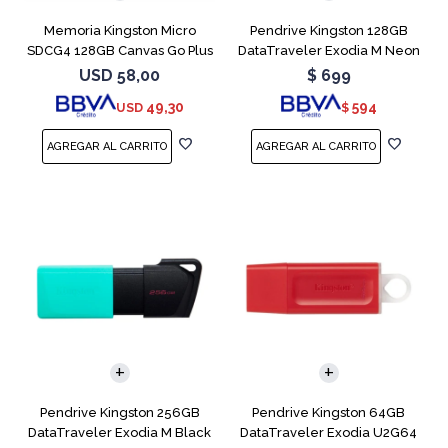
Memoria Kingston Micro
Pendrive Kingston 128GB
SDCG4 128GB Canvas Go Plus
DataTraveler Exodia M Neon
V30
Blue
USD
58,00
$
699
49,30
594
USD
$
Pendrive Kingston 256GB
Pendrive Kingston 64GB
DataTraveler Exodia M Black
DataTraveler Exodia U2G64