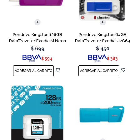
Pendrive Kingston 128GB
Pendrive Kingston 64GB
DataTraveler Exodia M Neon
DataTraveler Exodia U2G64
Purple
Blue
$
699
$
450
594
383
$
$