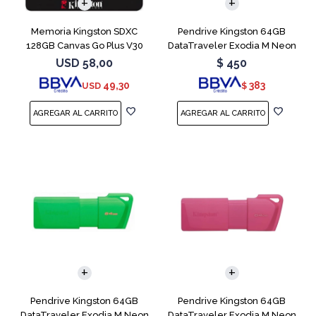
Memoria Kingston SDXC
Pendrive Kingston 64GB
128GB Canvas Go Plus V30
DataTraveler Exodia M Neon
Blue
USD
58,00
$
450
49,30
383
USD
$
Pendrive Kingston 64GB
Pendrive Kingston 64GB
DataTraveler Exodia M Neon
DataTraveler Exodia M Neon