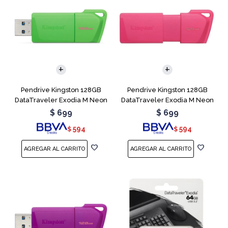
Pendrive Kingston 128GB
Pendrive Kingston 128GB
DataTraveler Exodia M Neon
DataTraveler Exodia M Neon
Green
Pink
$
699
$
699
594
594
$
$