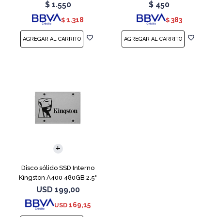
Teal
Red
$
1.550
$
450
1.318
383
$
$
Disco sólido SSD Interno
Kingston A400 480GB 2.5"
SATA 3
USD
199,00
169,15
USD