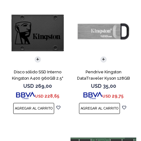
Disco sólido SSD Interno
Pendrive Kingston
Kingston A400 960GB 2.5"
DataTraveler Kyson 128GB
SATA 3
USB 3.2
USD
269,00
USD
35,00
228,65
29,75
USD
USD