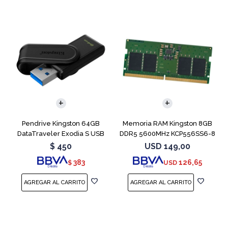
Pendrive Kingston 64GB
Memoria RAM Kingston 8GB
DataTraveler Exodia S USB
DDR5 5600MHz KCP556SS6-8
3.2
SODIMM
$
450
USD
149,00
383
126,65
$
USD