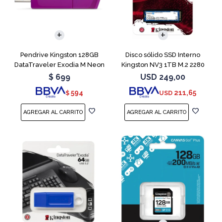
Pendrive Kingston 128GB
Disco sólido SSD Interno
DataTraveler Exodia M Neon
Kingston NV3 1TB M.2 2280
Purple
NVMe PCIe
$
699
USD
249,00
594
211,65
$
USD