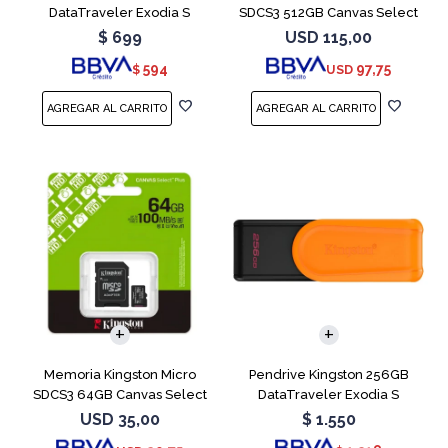
DataTraveler Exodia S
SDCS3 512GB Canvas Select
Turquesa
Plus
$
699
USD
115,00
594
97,75
$
USD
Memoria Kingston Micro
Pendrive Kingston 256GB
SDCS3 64GB Canvas Select
DataTraveler Exodia S
Plus
Naranja
USD
35,00
$
1.550