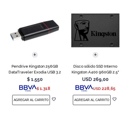
Pendrive Kingston 256GB
Disco sólido SSD Interno
DataTraveler Exodia USB 3.2
Kingston A400 960GB 2.5"
SATA 3
$
1.550
USD
269,00
1.318
228,65
$
USD