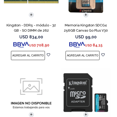
Kingston - DDR5 - módulo - 32
Memoria Kingston SDCG4
GB - SO DIMM de 262
256GB Canvas Go Plus V30
contactos - 5600 MT/s / PC5-
USD
834,00
USD
99,00
44800 - CL46 - 1.1 V - sin
708,90
84,15
USD
USD
búfer - no ECC