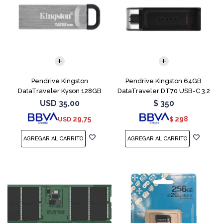
Pendrive Kingston
Pendrive Kingston 64GB
DataTraveler Kyson 128GB
DataTraveler DT70 USB-C 3.2
USB 3.2
USD
35,00
$
350
29,75
298
USD
$