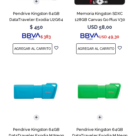
Pendrive Kingston 64GB
Memoria Kingston SDXC
DataTraveler Exodia U2G64
128GB Canvas Go Plus V30
Blue
$
450
USD
58,00
383
49,30
$
USD
Pendrive Kingston 64GB
Pendrive Kingston 64GB
DataTraveler Exodia M Neon
DataTraveler Exodia M Neon