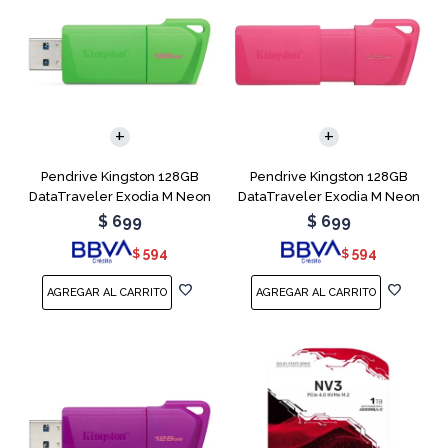
Pendrive Kingston 128GB
Pendrive Kingston 128GB
DataTraveler Exodia M Neon
DataTraveler Exodia M Neon
Green
Pink
$
699
$
699
594
594
$
$