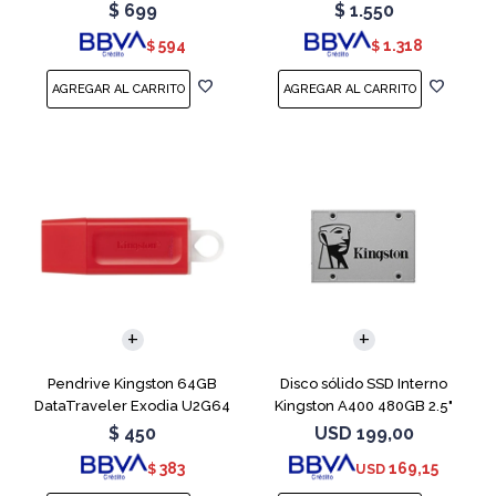
Blue
Teal
$
699
$
1.550
594
1.318
$
$
Pendrive Kingston 64GB
Disco sólido SSD Interno
DataTraveler Exodia U2G64
Kingston A400 480GB 2.5"
Red
SATA 3
$
450
USD
199,00
383
169,15
$
USD