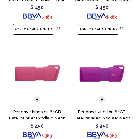
Blue
Green
$
450
$
450
383
383
$
$
Pendrive Kingston 64GB
Pendrive Kingston 64GB
DataTraveler Exodia M Neon
DataTraveler Exodia M Neon
Pink
Purple
$
450
$
450
383
383
$
$