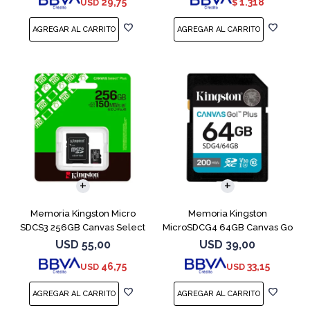
29,75
1.318
USD
$
Memoria Kingston Micro
Memoria Kingston
SDCS3 256GB Canvas Select
MicroSDCG4 64GB Canvas Go
Plus
Plus V30
USD
55,00
USD
39,00
46,75
33,15
USD
USD