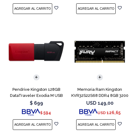
Pendrive Kingston 128GB
Memoria Ram Kingston
DataTraveler Exodia M USB
KVR32S22S68 DDR4 8GB 3200
3.2
MHz Sodimm
$
699
USD
149,00
594
126,65
$
USD