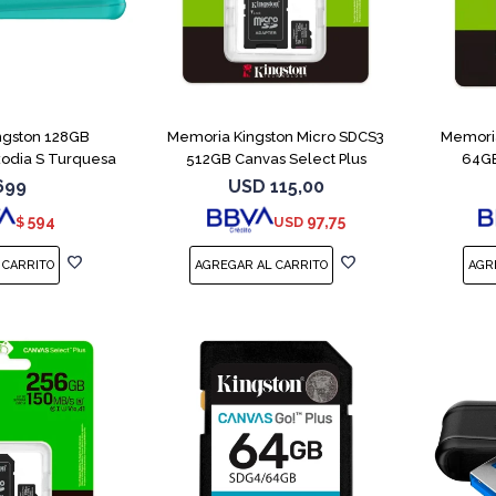
ngston 128GB
Memoria Kingston Micro SDCS3
Memoria
xodia S Turquesa
512GB Canvas Select Plus
64GB
699
USD
115,00
594
97,75
$
USD