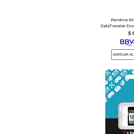
Pendrive Ki
DataTraveler Ex
$