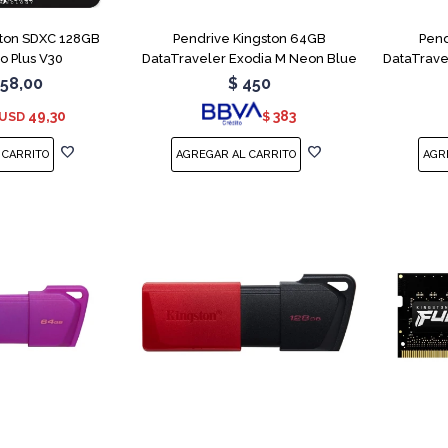
ton SDXC 128GB
Pendrive Kingston 64GB
Pend
o Plus V30
DataTraveler Exodia M Neon Blue
DataTrave
58,00
$
450
49,30
383
USD
$