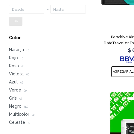
OK
Pendrive Ki
Color
DataTraveler E
Naranja
$
(1)
Rojo
(1)
Rosa
(2)
Violeta
(2)
Azul
(3)
Verde
(2)
Gris
(1)
Negro
(14)
Multicolor
(1)
Celeste
(1)