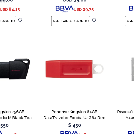
84,15
29,75
USD
USD
ngston 256GB
Pendrive Kingston 64GB
Disco só
odia M Black Teal
DataTraveler Exodia U2G64 Red
A400
.550
$
450