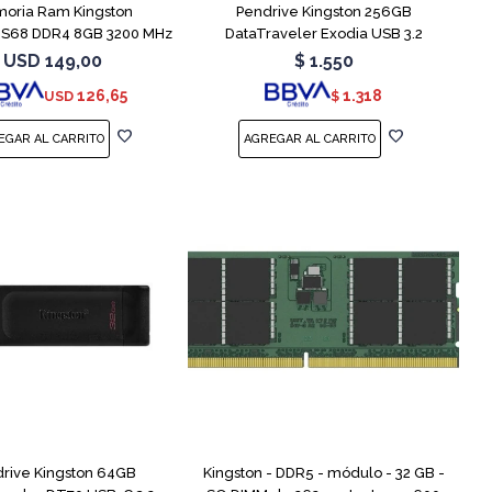
oria Ram Kingston
Pendrive Kingston 256GB
S68 DDR4 8GB 3200 MHz
DataTraveler Exodia USB 3.2
Sodimm
USD
149,00
$
1.550
126,65
1.318
USD
$
rive Kingston 64GB
Kingston - DDR5 - módulo - 32 GB -