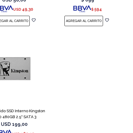
49,30
594
USD
$
lido SSD Interno Kingston
 480GB 2.5" SATA 3
USD
199,00