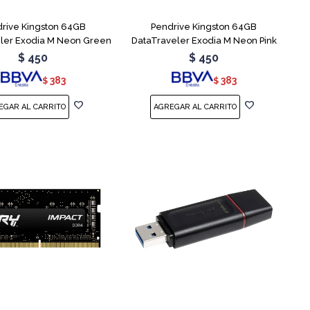
rive Kingston 64GB
Pendrive Kingston 64GB
ler Exodia M Neon Green
DataTraveler Exodia M Neon Pink
$
450
$
450
383
383
$
$