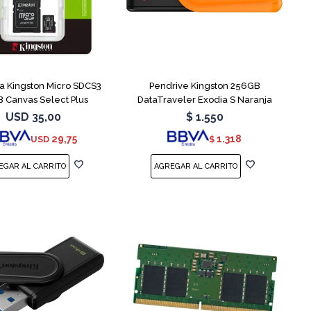
 Kingston Micro SDCS3
Pendrive Kingston 256GB
 Canvas Select Plus
DataTraveler Exodia S Naranja
USD
35,00
$
1.550
29,75
1.318
USD
$