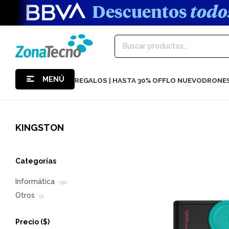
MENÚ
REGALOS | HASTA 30% OFF
LO NUEVO
DRONE
KINGSTON
Categorías
Informática
(30)
Otros
(1)
Precio
($)