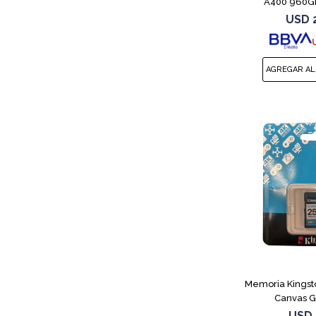
A400 960GB
USD
Memoria Kings
Canvas G
USD