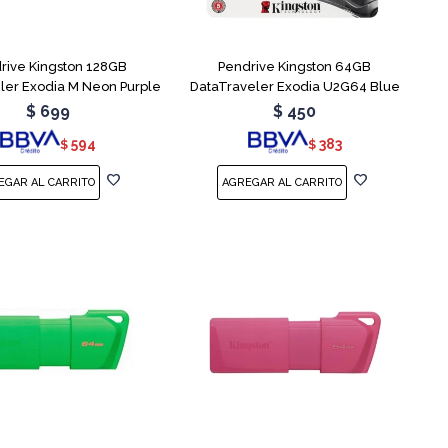
rive Kingston 128GB
Pendrive Kingston 64GB
ler Exodia M Neon Purple
DataTraveler Exodia U2G64 Blue
$
699
$
450
594
383
$
$