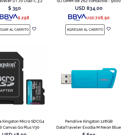
aveler DT70 USB-C 3.2
SO DIMM de 262 contactos - 5600
MT/s / PC5-44800 - CL46 - 1.1 V -
$
350
USD
834,00
sin búfer - no ECC
298
708,90
$
USD
 Kingston Micro SDCG4
Pendrive Kingston 128GB
 Canvas Go Plus V30
DataTraveler Exodia M Neon Blue
USD
58,00
$
699