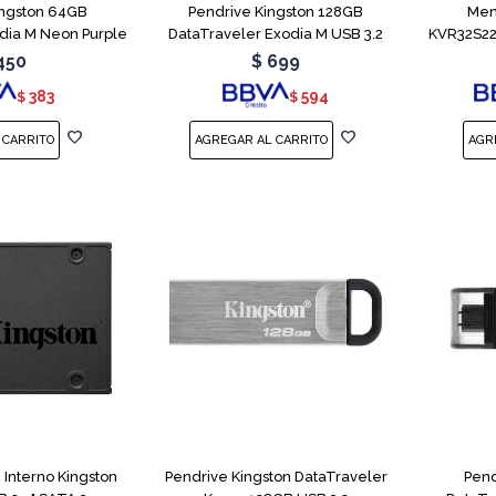
ingston 64GB
Pendrive Kingston 128GB
Mem
dia M Neon Purple
DataTraveler Exodia M USB 3.2
KVR32S22
450
$
699
383
594
$
$
 Interno Kingston
Pendrive Kingston DataTraveler
Pend