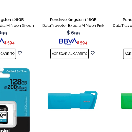
ngston 128GB
Pendrive Kingston 128GB
Pend
odia M Neon Green
DataTraveler Exodia M Neon Pink
DataTrave
699
$
699
594
594
$
$