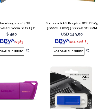
rive Kingston 64GB
Memoria RAM Kingston 8GB DDR5
veler Exodia S USB 3.2
5600MHz KCP556SS6-8 SODIMM
$
450
USD
149,00
383
126,65
$
USD