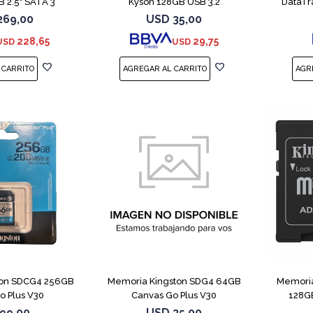
 2.5" SATA 3
Kyson 128GB USB 3.2
DataTr
269,00
USD
35,00
228,65
29,75
USD
USD
ton SDCG4 256GB
Memoria Kingston SDG4 64GB
Memoria
o Plus V30
Canvas Go Plus V30
128GB
99,00
USD
35,00