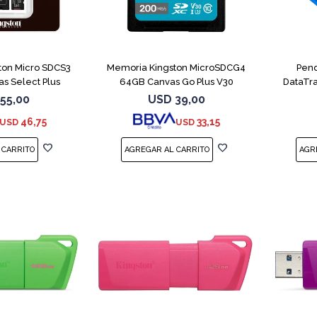
ton Micro SDCS3
Memoria Kingston MicroSDCG4
Pend
s Select Plus
64GB Canvas Go Plus V30
DataTra
55,00
USD
39,00
46,75
33,15
USD
USD