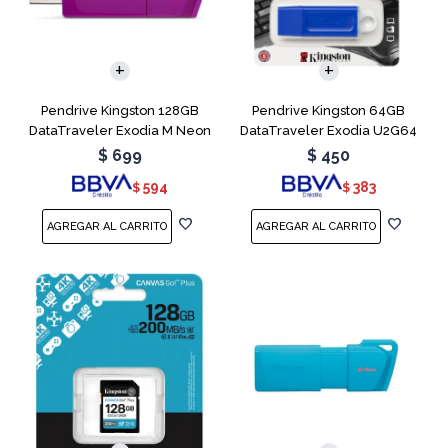
Pendrive Kingston 128GB
Pendrive Kingston 64GB
DataTraveler Exodia M Neon
DataTraveler Exodia U2G64
Purple
Blue
$
699
$
450
594
383
$
$