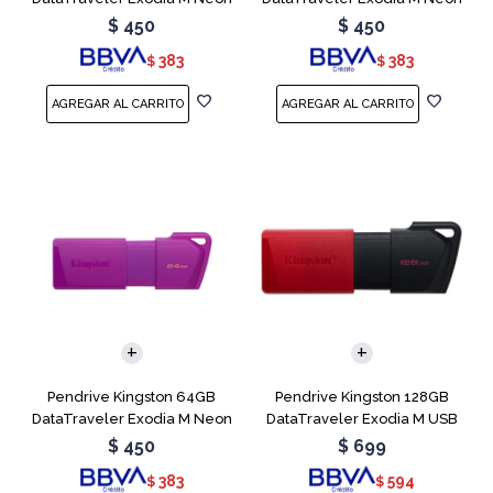
Green
Pink
$
450
$
450
383
383
$
$
Pendrive Kingston 64GB
Pendrive Kingston 128GB
DataTraveler Exodia M Neon
DataTraveler Exodia M USB
Purple
3.2
$
450
$
699
383
594
$
$