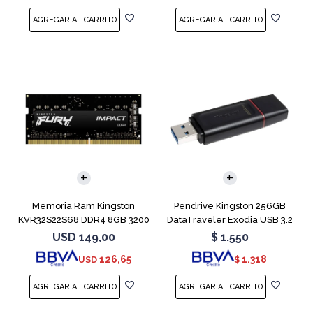
Memoria Ram Kingston
Pendrive Kingston 256GB
KVR32S22S68 DDR4 8GB 3200
DataTraveler Exodia USB 3.2
MHz Sodimm
USD
149,00
$
1.550
126,65
1.318
USD
$