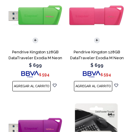
Pendrive Kingston 128GB
Pendrive Kingston 128GB
DataTraveler Exodia M Neon
DataTraveler Exodia M Neon
Green
Pink
$
699
$
699
594
594
$
$