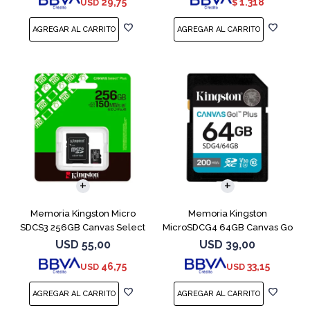
29,75
1.318
USD
$
Memoria Kingston Micro
Memoria Kingston
SDCS3 256GB Canvas Select
MicroSDCG4 64GB Canvas Go
Plus
Plus V30
USD
55,00
USD
39,00
46,75
33,15
USD
USD