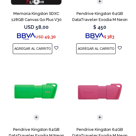
Memoria Kingston SDXC
Pendrive Kingston 64GB
128GB Canvas Go Plus V30
DataTraveler Exodia M Neon
Blue
USD
58,00
$
450
49,30
383
USD
$
Pendrive Kingston 64GB
Pendrive Kingston 64GB
DataTraveler Exodia M Neon
DataTraveler Exodia M Neon