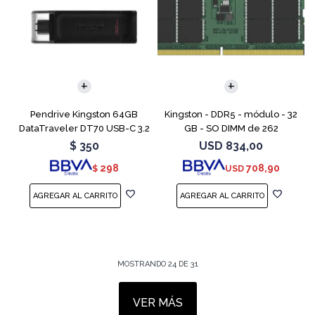
Pendrive Kingston 64GB
Kingston - DDR5 - módulo - 32
DataTraveler DT70 USB-C 3.2
GB - SO DIMM de 262
contactos - 5600 MT/s / PC5-
$
350
USD
834,00
44800 - CL46 - 1.1 V - sin
298
708,90
$
USD
búfer - no ECC
MOSTRANDO
24
DE
31
VER MÁS