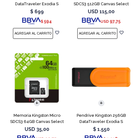
DataTraveler Exodia S
SDCS3 512GB Canvas Select
Turquesa
Plus
$
699
USD
115,00
594
97,75
$
USD
Memoria Kingston Micro
Pendrive Kingston 256GB
SDCS3 64GB Canvas Select
DataTraveler Exodia S
Plus
Naranja
USD
35,00
$
1.550