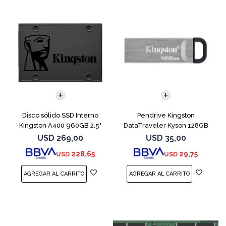
Disco sólido SSD Interno
Pendrive Kingston
Kingston A400 960GB 2.5"
DataTraveler Kyson 128GB
SATA 3
USB 3.2
USD
269,00
USD
35,00
228,65
29,75
USD
USD