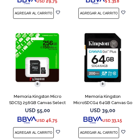
29,75
1.318
USD
$
Memoria Kingston Micro
Memoria Kingston
SDCS3 256GB Canvas Select
MicroSDCG4 64GB Canvas Go
Plus
Plus V30
USD
55,00
USD
39,00
46,75
33,15
USD
USD