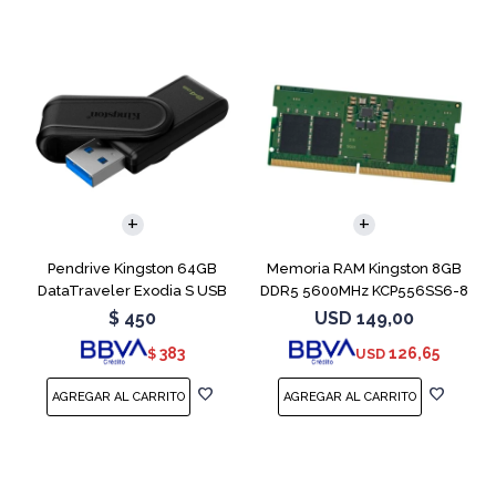
Pendrive Kingston 64GB
Memoria RAM Kingston 8GB
DataTraveler Exodia S USB
DDR5 5600MHz KCP556SS6-8
3.2
SODIMM
$
450
USD
149,00
383
126,65
$
USD