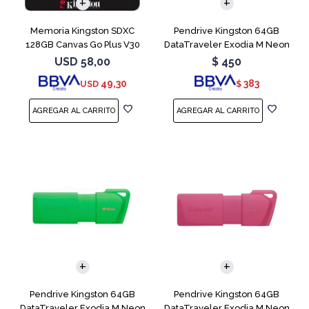
Memoria Kingston SDXC
Pendrive Kingston 64GB
128GB Canvas Go Plus V30
DataTraveler Exodia M Neon
Blue
USD
58,00
$
450
49,30
383
USD
$
Pendrive Kingston 64GB
Pendrive Kingston 64GB
DataTraveler Exodia M Neon
DataTraveler Exodia M Neon