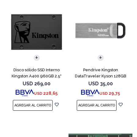
Disco sólido SSD Interno
Pendrive Kingston
Kingston A400 960GB 2.5"
DataTraveler Kyson 128GB
SATA 3
USB 3.2
USD
269,00
USD
35,00
228,65
29,75
USD
USD