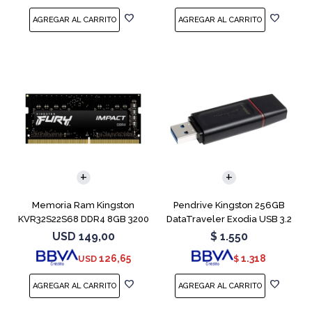
Memoria Ram Kingston
Pendrive Kingston 256GB
KVR32S22S68 DDR4 8GB 3200
DataTraveler Exodia USB 3.2
MHz Sodimm
USD
149,00
$
1.550
126,65
1.318
USD
$