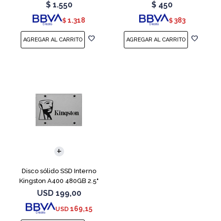
Teal
Red
$
1.550
$
450
1.318
383
$
$
Disco sólido SSD Interno
Kingston A400 480GB 2.5"
SATA 3
USD
199,00
169,15
USD