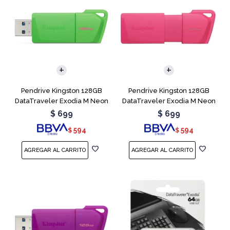
Pendrive Kingston 128GB
Pendrive Kingston 128GB
DataTraveler Exodia M Neon
DataTraveler Exodia M Neon
Green
Pink
$
699
$
699
594
594
$
$