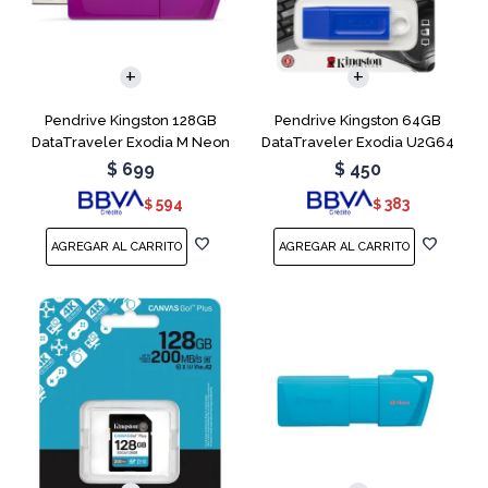
Pendrive Kingston 128GB
Pendrive Kingston 64GB
DataTraveler Exodia M Neon
DataTraveler Exodia U2G64
Purple
Blue
$
699
$
450
594
383
$
$