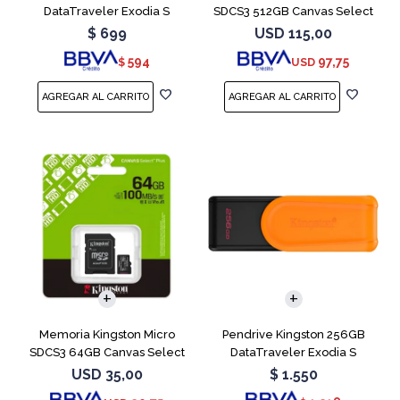
DataTraveler Exodia S
SDCS3 512GB Canvas Select
Turquesa
Plus
$
699
USD
115,00
594
97,75
$
USD
Memoria Kingston Micro
Pendrive Kingston 256GB
SDCS3 64GB Canvas Select
DataTraveler Exodia S
Plus
Naranja
USD
35,00
$
1.550