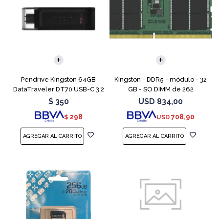
Pendrive Kingston 64GB
Kingston - DDR5 - módulo - 32
DataTraveler DT70 USB-C 3.2
GB - SO DIMM de 262
contactos - 5600 MT/s / PC5-
$
350
USD
834,00
44800 - CL46 - 1.1 V - sin
298
708,90
$
USD
búfer - no ECC