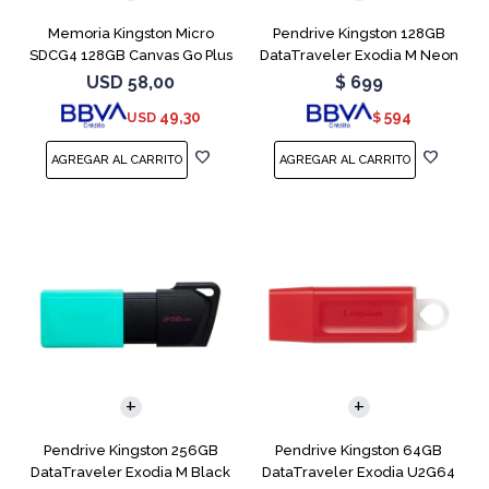
Memoria Kingston Micro
Pendrive Kingston 128GB
SDCG4 128GB Canvas Go Plus
DataTraveler Exodia M Neon
V30
Blue
USD
58,00
$
699
49,30
594
USD
$
Pendrive Kingston 256GB
Pendrive Kingston 64GB
DataTraveler Exodia M Black
DataTraveler Exodia U2G64