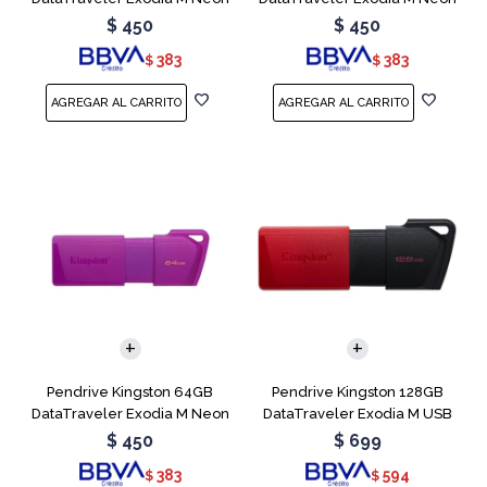
Green
Pink
$
450
$
450
383
383
$
$
Pendrive Kingston 64GB
Pendrive Kingston 128GB
DataTraveler Exodia M Neon
DataTraveler Exodia M USB
Purple
3.2
$
450
$
699
383
594
$
$