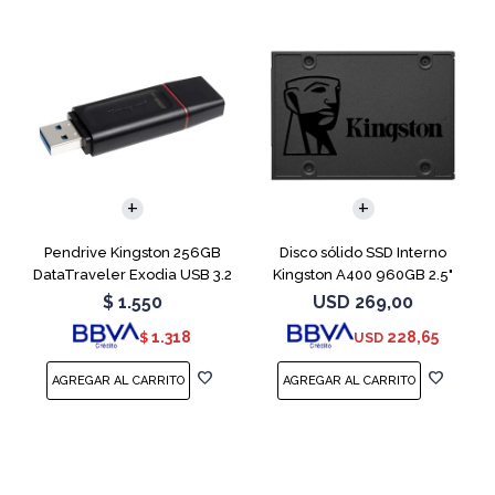
Pendrive Kingston 256GB
Disco sólido SSD Interno
DataTraveler Exodia USB 3.2
Kingston A400 960GB 2.5"
SATA 3
$
1.550
USD
269,00
1.318
228,65
$
USD