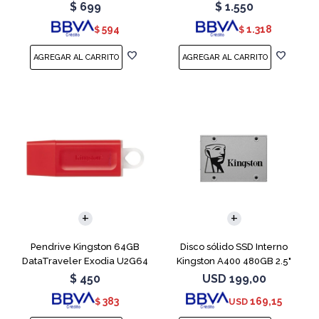
Blue
Teal
$
699
$
1.550
594
1.318
$
$
Pendrive Kingston 64GB
Disco sólido SSD Interno
DataTraveler Exodia U2G64
Kingston A400 480GB 2.5"
Red
SATA 3
$
450
USD
199,00
383
169,15
$
USD