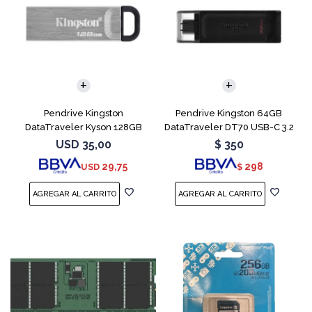
Pendrive Kingston
Pendrive Kingston 64GB
DataTraveler Kyson 128GB
DataTraveler DT70 USB-C 3.2
USB 3.2
USD
35,00
$
350
29,75
298
USD
$