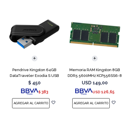
Pendrive Kingston 64GB
Memoria RAM Kingston 8GB
DataTraveler Exodia S USB
DDR5 5600MHz KCP556SS6-8
3.2
SODIMM
$
450
USD
149,00
383
126,65
$
USD