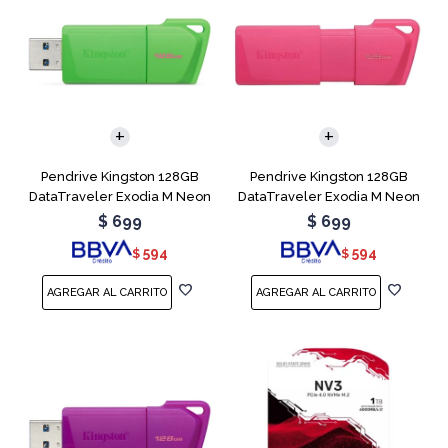
Pendrive Kingston 128GB
Pendrive Kingston 128GB
DataTraveler Exodia M Neon
DataTraveler Exodia M Neon
Green
Pink
$
699
$
699
594
594
$
$