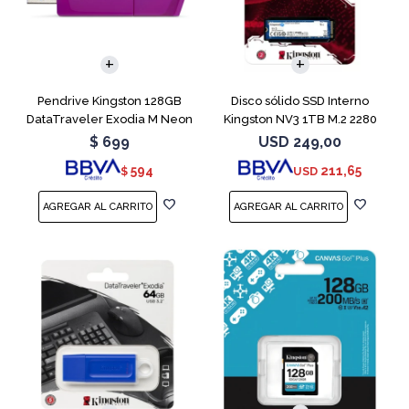
Pendrive Kingston 128GB
Disco sólido SSD Interno
DataTraveler Exodia M Neon
Kingston NV3 1TB M.2 2280
Purple
NVMe PCIe
$
699
USD
249,00
594
211,65
$
USD