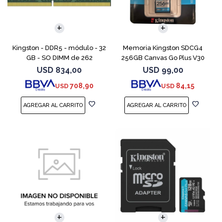
Kingston - DDR5 - módulo - 32
Memoria Kingston SDCG4
GB - SO DIMM de 262
256GB Canvas Go Plus V30
contactos - 5600 MT/s / PC5-
USD
834,00
USD
99,00
44800 - CL46 - 1.1 V - sin
708,90
84,15
USD
USD
búfer - no ECC