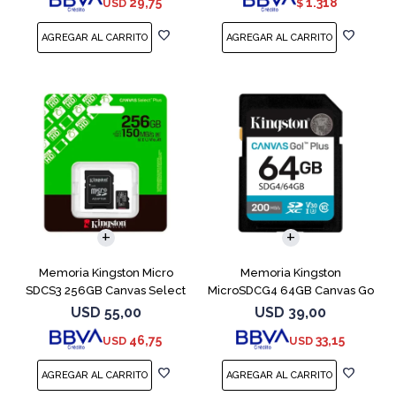
29,75
1.318
USD
$
Memoria Kingston Micro
Memoria Kingston
SDCS3 256GB Canvas Select
MicroSDCG4 64GB Canvas Go
Plus
Plus V30
USD
55,00
USD
39,00
46,75
33,15
USD
USD