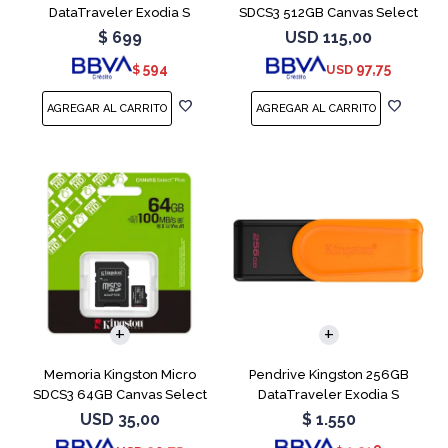
DataTraveler Exodia S
SDCS3 512GB Canvas Select
Turquesa
Plus
$
699
USD
115,00
594
97,75
$
USD
Memoria Kingston Micro
Pendrive Kingston 256GB
SDCS3 64GB Canvas Select
DataTraveler Exodia S
Plus
Naranja
USD
35,00
$
1.550