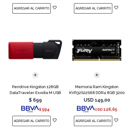
Pendrive Kingston 128GB
Memoria Ram Kingston
DataTraveler Exodia M USB
KVR32S22S68 DDR4 8GB 3200
3.2
MHz Sodimm
$
699
USD
149,00
594
126,65
$
USD