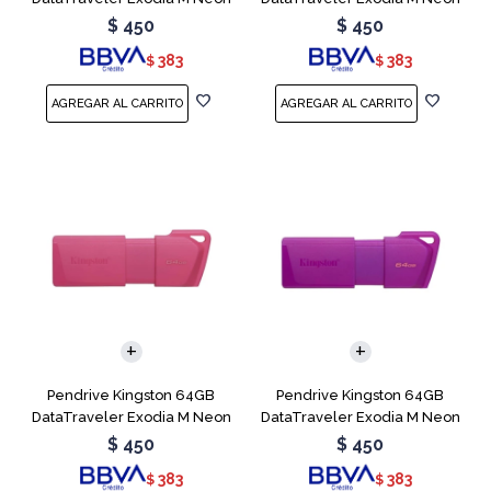
Blue
Green
$
450
$
450
383
383
$
$
Pendrive Kingston 64GB
Pendrive Kingston 64GB
DataTraveler Exodia M Neon
DataTraveler Exodia M Neon
Pink
Purple
$
450
$
450
383
383
$
$