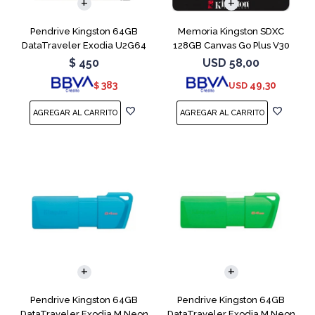
Pendrive Kingston 64GB
Memoria Kingston SDXC
DataTraveler Exodia U2G64
128GB Canvas Go Plus V30
Blue
$
450
USD
58,00
383
49,30
$
USD
Pendrive Kingston 64GB
Pendrive Kingston 64GB
DataTraveler Exodia M Neon
DataTraveler Exodia M Neon