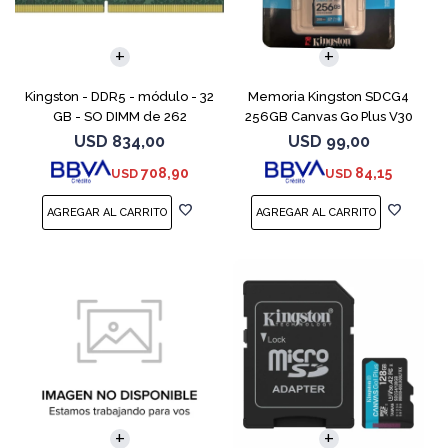
Kingston - DDR5 - módulo - 32
Memoria Kingston SDCG4
GB - SO DIMM de 262
256GB Canvas Go Plus V30
contactos - 5600 MT/s / PC5-
USD
834,00
USD
99,00
44800 - CL46 - 1.1 V - sin
708,90
84,15
USD
USD
búfer - no ECC