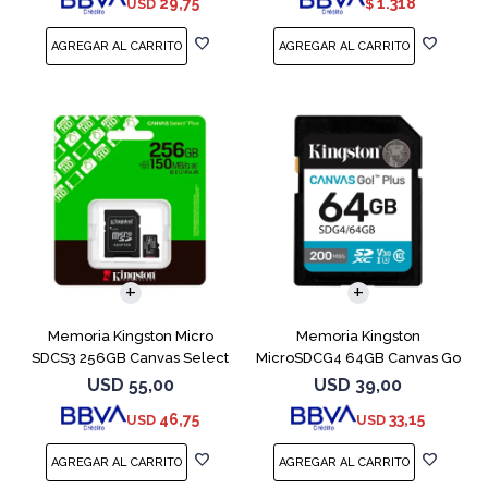
29,75
1.318
USD
$
Memoria Kingston Micro
Memoria Kingston
SDCS3 256GB Canvas Select
MicroSDCG4 64GB Canvas Go
Plus
Plus V30
USD
55,00
USD
39,00
46,75
33,15
USD
USD