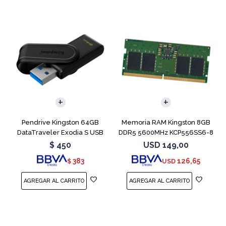
Pendrive Kingston 64GB
Memoria RAM Kingston 8GB
DataTraveler Exodia S USB
DDR5 5600MHz KCP556SS6-8
3.2
SODIMM
$
450
USD
149,00
383
126,65
$
USD