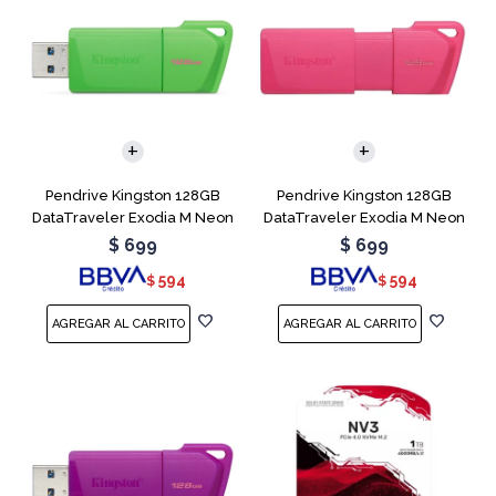
Pendrive Kingston 128GB
Pendrive Kingston 128GB
DataTraveler Exodia M Neon
DataTraveler Exodia M Neon
Green
Pink
$
699
$
699
594
594
$
$