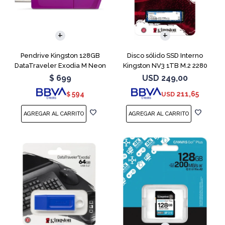
Pendrive Kingston 128GB
Disco sólido SSD Interno
DataTraveler Exodia M Neon
Kingston NV3 1TB M.2 2280
Purple
NVMe PCIe
$
699
USD
249,00
594
211,65
$
USD