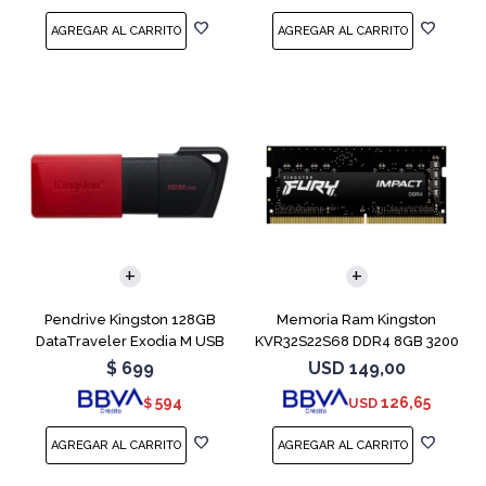
Pendrive Kingston 128GB
Memoria Ram Kingston
DataTraveler Exodia M USB
KVR32S22S68 DDR4 8GB 3200
3.2
MHz Sodimm
$
699
USD
149,00
594
126,65
$
USD