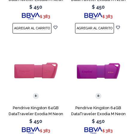
Blue
Green
$
450
$
450
383
383
$
$
Pendrive Kingston 64GB
Pendrive Kingston 64GB
DataTraveler Exodia M Neon
DataTraveler Exodia M Neon
Pink
Purple
$
450
$
450
383
383
$
$