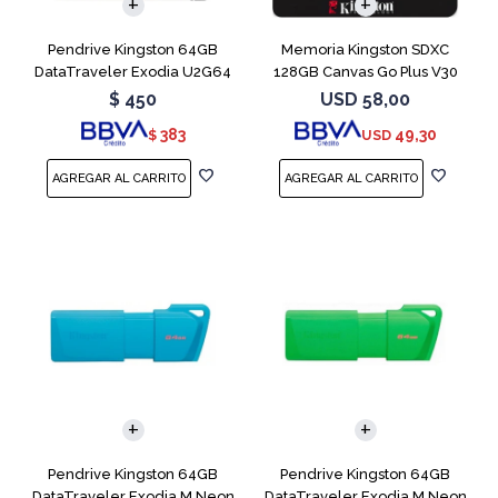
Pendrive Kingston 64GB
Memoria Kingston SDXC
DataTraveler Exodia U2G64
128GB Canvas Go Plus V30
Blue
$
450
USD
58,00
383
49,30
$
USD
Pendrive Kingston 64GB
Pendrive Kingston 64GB
DataTraveler Exodia M Neon
DataTraveler Exodia M Neon