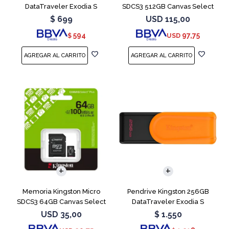
DataTraveler Exodia S
SDCS3 512GB Canvas Select
Turquesa
Plus
$
699
USD
115,00
594
97,75
$
USD
Memoria Kingston Micro
Pendrive Kingston 256GB
SDCS3 64GB Canvas Select
DataTraveler Exodia S
Plus
Naranja
USD
35,00
$
1.550