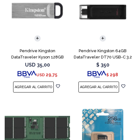
Pendrive Kingston
Pendrive Kingston 64GB
DataTraveler Kyson 128GB
DataTraveler DT70 USB-C 3.2
USB 3.2
USD
35,00
$
350
29,75
298
USD
$