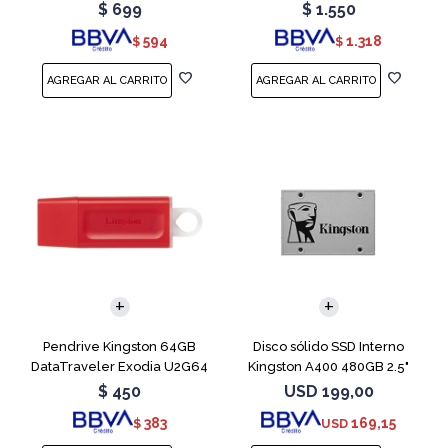
Blue
Teal
$
699
$
1.550
594
1.318
$
$
Pendrive Kingston 64GB
Disco sólido SSD Interno
DataTraveler Exodia U2G64
Kingston A400 480GB 2.5"
Red
SATA 3
$
450
USD
199,00
383
169,15
$
USD