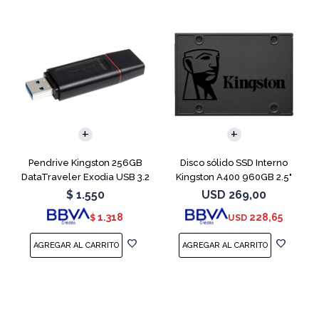
Pendrive Kingston 256GB
Disco sólido SSD Interno
DataTraveler Exodia USB 3.2
Kingston A400 960GB 2.5"
SATA 3
$
1.550
USD
269,00
1.318
228,65
$
USD