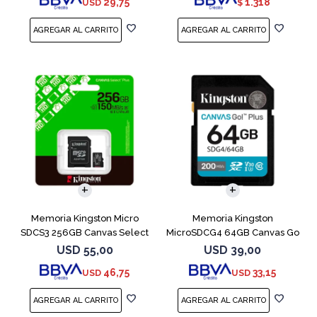
29,75
1.318
USD
$
Memoria Kingston Micro
Memoria Kingston
SDCS3 256GB Canvas Select
MicroSDCG4 64GB Canvas Go
Plus
Plus V30
USD
55,00
USD
39,00
46,75
33,15
USD
USD