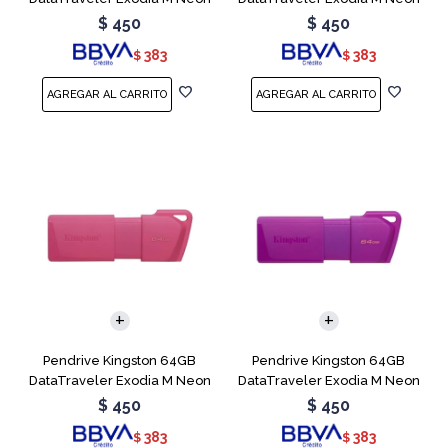
Blue
Green
$
450
$
450
383
383
$
$
Pendrive Kingston 64GB
Pendrive Kingston 64GB
DataTraveler Exodia M Neon
DataTraveler Exodia M Neon
Pink
Purple
$
450
$
450
383
383
$
$