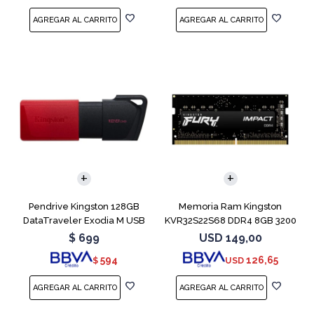
Pendrive Kingston 128GB
Memoria Ram Kingston
DataTraveler Exodia M USB
KVR32S22S68 DDR4 8GB 3200
3.2
MHz Sodimm
$
699
USD
149,00
594
126,65
$
USD