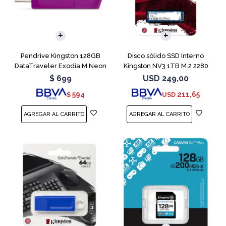
Pendrive Kingston 128GB
Disco sólido SSD Interno
DataTraveler Exodia M Neon
Kingston NV3 1TB M.2 2280
Purple
NVMe PCIe
$
699
USD
249,00
594
211,65
$
USD