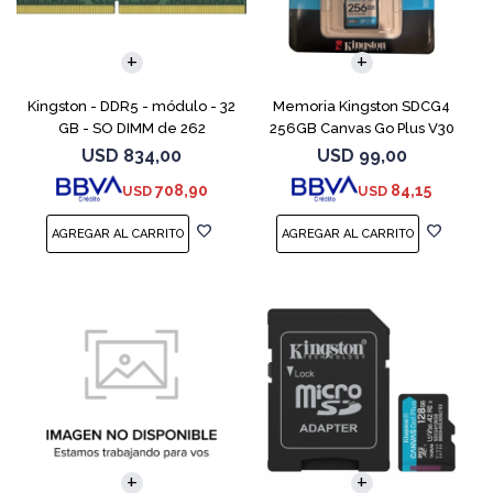
Kingston - DDR5 - módulo - 32
Memoria Kingston SDCG4
GB - SO DIMM de 262
256GB Canvas Go Plus V30
contactos - 5600 MT/s / PC5-
USD
834,00
USD
99,00
44800 - CL46 - 1.1 V - sin
708,90
84,15
USD
USD
búfer - no ECC