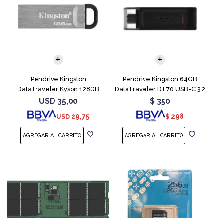
Pendrive Kingston
Pendrive Kingston 64GB
DataTraveler Kyson 128GB
DataTraveler DT70 USB-C 3.2
USB 3.2
USD
35,00
$
350
29,75
298
USD
$