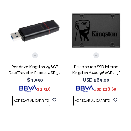
Pendrive Kingston 256GB
Disco sólido SSD Interno
DataTraveler Exodia USB 3.2
Kingston A400 960GB 2.5"
SATA 3
$
1.550
USD
269,00
1.318
228,65
$
USD