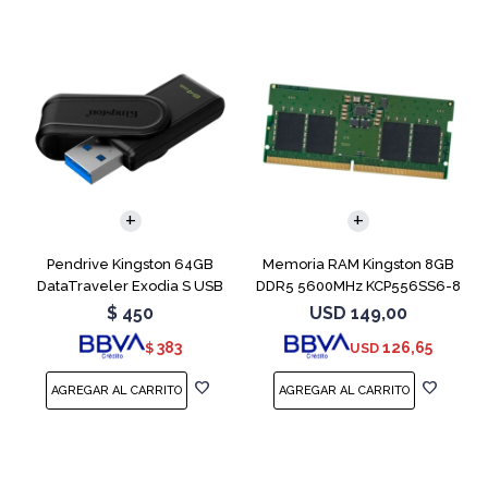
Pendrive Kingston 64GB
Memoria RAM Kingston 8GB
DataTraveler Exodia S USB
DDR5 5600MHz KCP556SS6-8
3.2
SODIMM
$
450
USD
149,00
383
126,65
$
USD