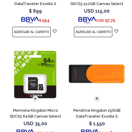
DataTraveler Exodia S
SDCS3 512GB Canvas Select
Turquesa
Plus
$
699
USD
115,00
594
97,75
$
USD
Memoria Kingston Micro
Pendrive Kingston 256GB
SDCS3 64GB Canvas Select
DataTraveler Exodia S
Plus
Naranja
USD
35,00
$
1.550