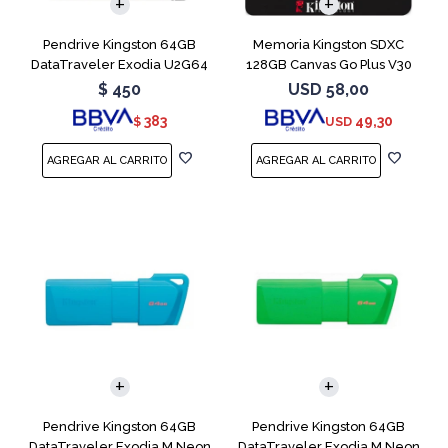
Pendrive Kingston 64GB
Memoria Kingston SDXC
DataTraveler Exodia U2G64
128GB Canvas Go Plus V30
Blue
$
450
USD
58,00
383
49,30
$
USD
Pendrive Kingston 64GB
Pendrive Kingston 64GB
DataTraveler Exodia M Neon
DataTraveler Exodia M Neon