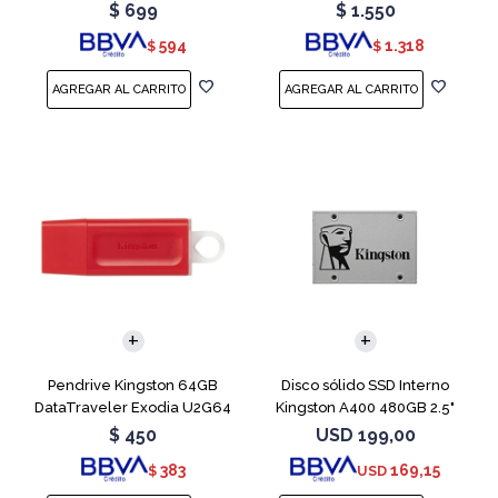
Blue
Teal
$
699
$
1.550
594
1.318
$
$
Pendrive Kingston 64GB
Disco sólido SSD Interno
DataTraveler Exodia U2G64
Kingston A400 480GB 2.5"
Red
SATA 3
$
450
USD
199,00
383
169,15
$
USD