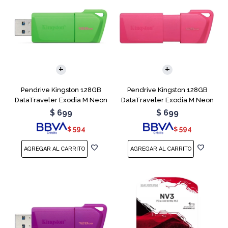
Pendrive Kingston 128GB
Pendrive Kingston 128GB
DataTraveler Exodia M Neon
DataTraveler Exodia M Neon
Green
Pink
$
699
$
699
594
594
$
$