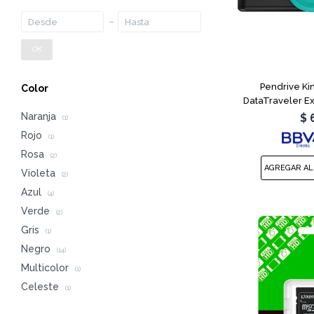
OK
Pendrive Ki
Color
DataTraveler E
Naranja
$
(1)
Rojo
(1)
Rosa
(2)
Violeta
(2)
Azul
(4)
Verde
(2)
Gris
(1)
Negro
(14)
Multicolor
(1)
Celeste
(1)