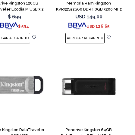
rive Kingston 128GB
Memoria Ram Kingston
veler Exodia M USB 3.2
KVR32S22S68 DDR4 8GB 3200 MHz
Sodimm
$
699
USD
149,00
594
126,65
$
USD
e Kingston DataTraveler
Pendrive Kingston 64GB