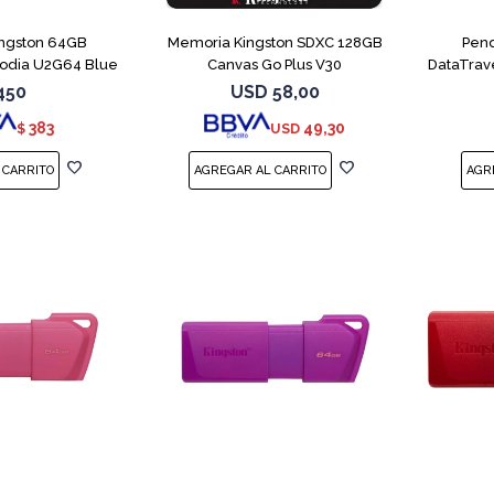
ingston 64GB
Memoria Kingston SDXC 128GB
Pend
xodia U2G64 Blue
Canvas Go Plus V30
DataTrav
450
USD
58,00
383
49,30
$
USD