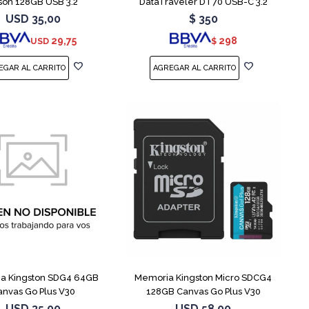
son 128GB USB 3.2
DataTraveler DT70 USB-C 3.2
USD
35,00
$
350
29,75
298
USD
$
a Kingston SDG4 64GB
Memoria Kingston Micro SDCG4
anvas Go Plus V30
128GB Canvas Go Plus V30
USD
35,00
USD
58,00