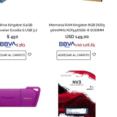
rive Kingston 64GB
Memoria RAM Kingston 8GB DDR5
veler Exodia S USB 3.2
5600MHz KCP556SS6-8 SODIMM
$
450
USD
149,00
383
126,65
$
USD