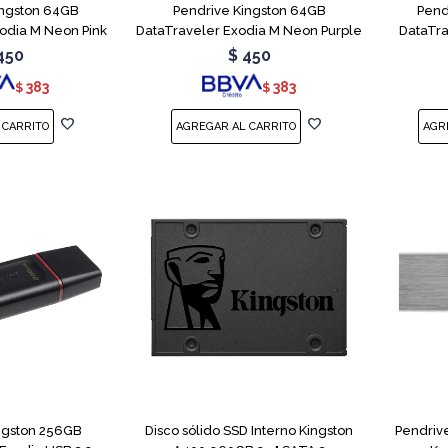
ingston 64GB
Pendrive Kingston 64GB
Pend
odia M Neon Pink
DataTraveler Exodia M Neon Purple
DataTra
450
$
450
383
383
$
$
ngston 256GB
Disco sólido SSD Interno Kingston
Pendriv