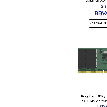
DataTraveler 
$
1
Kingston - DDR5 
SO DIMM de 262 
MT/s / PC5-44800
USD