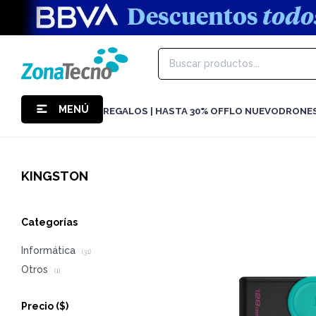
MENÚ
REGALOS | HASTA 30% OFF
LO NUEVO
DRONE
KINGSTON
Categorías
Informática
(31)
Otros
(1)
Precio
($)