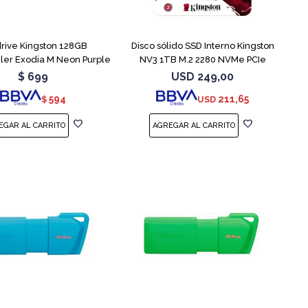
rive Kingston 128GB
Disco sólido SSD Interno Kingston
ler Exodia M Neon Purple
NV3 1TB M.2 2280 NVMe PCIe
$
699
USD
249,00
594
211,65
$
USD