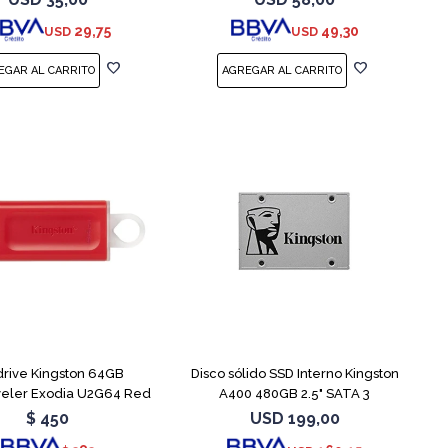
29,75
49,30
USD
USD
rive Kingston 64GB
Disco sólido SSD Interno Kingston
veler Exodia U2G64 Red
A400 480GB 2.5" SATA 3
$
450
USD
199,00