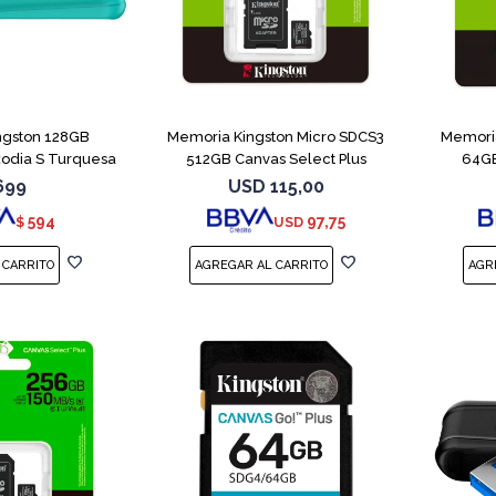
ngston 128GB
Memoria Kingston Micro SDCS3
Memoria
xodia S Turquesa
512GB Canvas Select Plus
64GB
699
USD
115,00
594
97,75
$
USD