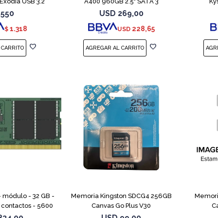
Exodia USB 3.2
A400 960GB 2.5" SATA 3
Ky
.550
USD
269,00
1.318
228,65
$
USD
- módulo - 32 GB -
Memoria Kingston SDCG4 256GB
Memori
contactos - 5600
Canvas Go Plus V30
C
 - CL46 - 1.1 V -
834,00
USD
99,00