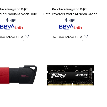
rive Kingston 64GB
Pendrive Kingston 64GB
eler Exodia M Neon Blue
DataTraveler Exodia M Neon Green
$
450
$
450
383
383
$
$