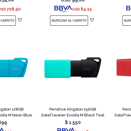
r - no ECC
708,90
84,15
USD
USD
ngston 128GB
Pendrive Kingston 256GB
Pend
odia M Neon Blue
DataTraveler Exodia M Black Teal
DataTra
699
$
1.550