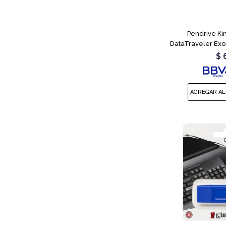
Pendrive Ki
DataTraveler Ex
$