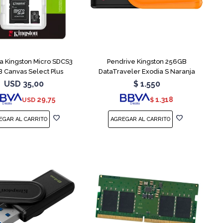
 Kingston Micro SDCS3
Pendrive Kingston 256GB
 Canvas Select Plus
DataTraveler Exodia S Naranja
USD
35,00
$
1.550
29,75
1.318
USD
$