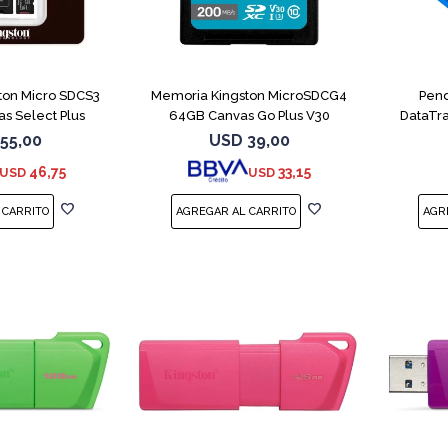
ton Micro SDCS3
Memoria Kingston MicroSDCG4
Pend
s Select Plus
64GB Canvas Go Plus V30
DataTra
55,00
USD
39,00
46,75
33,15
USD
USD