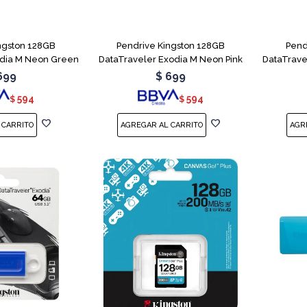
ngston 128GB
Pendrive Kingston 128GB
Pend
odia M Neon Green
DataTraveler Exodia M Neon Pink
DataTrave
699
$
699
594
594
$
$