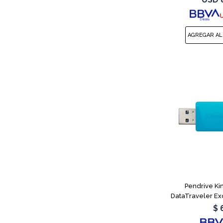
sin búfe
Pendrive Ki
DataTraveler Ex
$