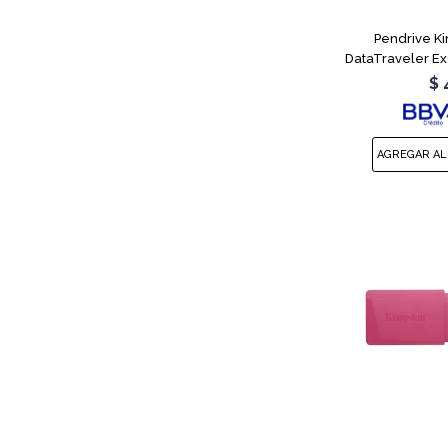
Pendrive K
DataTraveler E
$